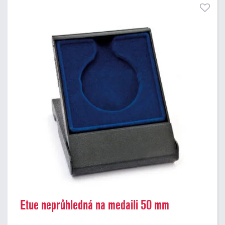
Etue neprůhledná na medaili 50 mm