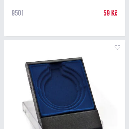
9501
59 Kč