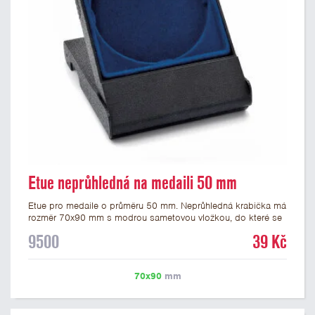
Etue neprůhledná na medaili 50 mm
Etue pro medaile o průměru 50 mm. Neprůhledná krabička má
rozměr 70x90 mm s modrou sametovou vložkou, do které se
vsadí medaile. Etue jsou vhodné pro pamětní medaile a pro
9500
39 Kč
významné sportovní či kulturní události.
70x90
mm