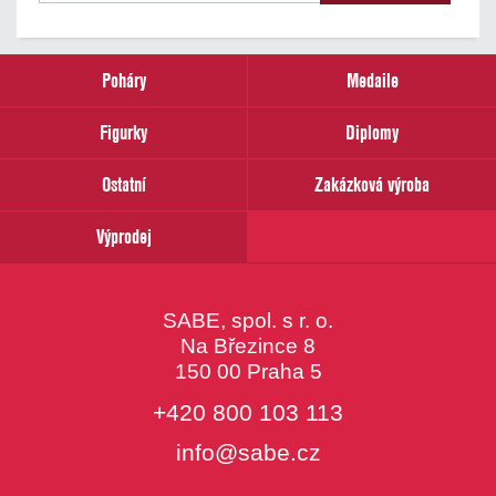
našich
novinek
zadejte
prosím
Poháry
Medaile
Váš
email
Figurky
Diplomy
Ostatní
Zakázková výroba
Výprodej
SABE, spol. s r. o.
Na Březince 8
150 00 Praha 5
+420 800 103 113
info@sabe.cz