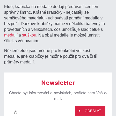
Etue, krabička na medaile dodají předávání cen ten
správný šmrnc. Krásné krabičky - nejčastěji ze
semišového materiálu - uchovávají pamětní medaile v
bezpečí. Dárkové krabičky máme v několika barevných
provedeních a velikostech, což umožňuje sladit etue s
medailí
a
stužkou
. Na obal medaile je možné umístit
štítek s věnováním.
Některé etue jsou určené pro konkrétní velikost
medaile, jiné krabičky je možné použít pro dva či tři
průměry medailí.
Newsletter
Chcete být informováni o novinkách, pošlete nám Váš e-
mail.
Pro
ODESLAT
odběr