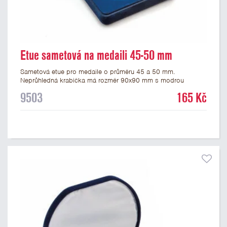
Etue sametová na medaili 45-50 mm
Sametová etue pro medaile o průměru 45 a 50 mm.
Neprůhledná krabička má rozměr 90x90 mm s modrou
sametovou vložkou, do které se vsadí medaile. Etue jsou
9503
165 Kč
vhodné pro pamětní medaile a pro významné sportovní či
kulturní události.