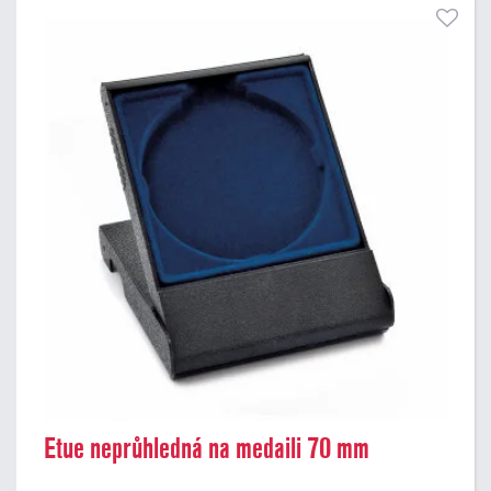
Etue neprůhledná na medaili 70 mm