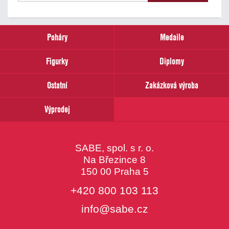
našich
novinek
zadejte
prosím
Poháry
Medaile
Váš
email
Figurky
Diplomy
Ostatní
Zakázková výroba
Výprodej
SABE, spol. s r. o.
Na Březince 8
150 00 Praha 5
+420 800 103 113
info@sabe.cz