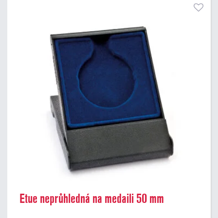
Etue neprůhledná na medaili 50 mm