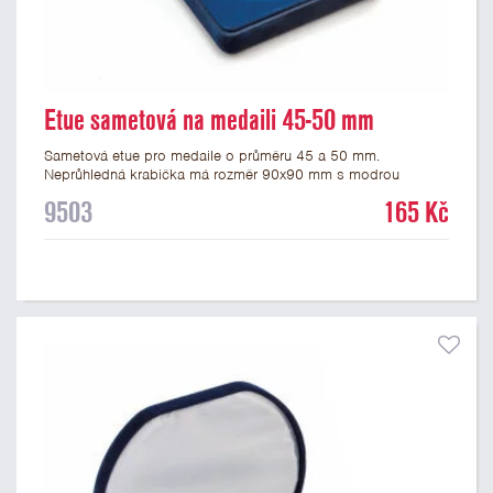
Etue sametová na medaili 45-50 mm
Sametová etue pro medaile o průměru 45 a 50 mm.
Neprůhledná krabička má rozměr 90x90 mm s modrou
sametovou vložkou, do které se vsadí medaile. Etue jsou
9503
165 Kč
vhodné pro pamětní medaile a pro významné sportovní či
kulturní události.