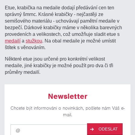
Etue, krabička na medaile dodají předávání cen ten
správný šmrnc. Krásné krabičky - nejčastěji ze
semišového materiálu - uchovávají pamětní medaile v
bezpečí. Dárkové krabičky máme v několika barevných
provedeních a velikostech, což umožňuje sladit etue s
medailí
a
stužkou
. Na obal medaile je možné umístit
štítek s věnováním.
Některé etue jsou určené pro konkrétní velikost
medaile, jiné krabičky je možné použít pro dva či tři
průměry medailí.
Newsletter
Chcete být informováni o novinkách, pošlete nám Váš e-
mail.
Pro
ODESLAT
odběr