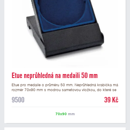
Etue neprůhledná na medaili 50 mm
Etue pro medaile o průměru 50 mm. Neprůhledná krabička má
rozměr 70x90 mm s modrou sametovou vložkou, do které se
vsadí medaile. Etue jsou vhodné pro pamětní medaile a pro
9500
39 Kč
významné sportovní či kulturní události.
70x90
mm