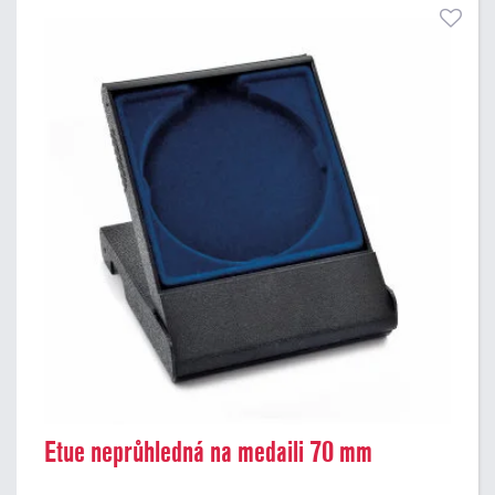
Etue neprůhledná na medaili 70 mm