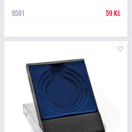
9501
59 Kč