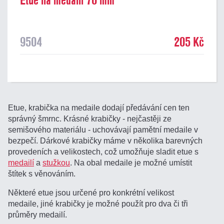
Etue na medaili 70 mm
9504
205 Kč
Etue, krabička na medaile dodají předávání cen ten
správný šmrnc. Krásné krabičky - nejčastěji ze
semišového materiálu - uchovávají pamětní medaile v
bezpečí. Dárkové krabičky máme v několika barevných
provedeních a velikostech, což umožňuje sladit etue s
medailí
a
stužkou
. Na obal medaile je možné umístit
štítek s věnováním.
Některé etue jsou určené pro konkrétní velikost
medaile, jiné krabičky je možné použít pro dva či tři
průměry medailí.