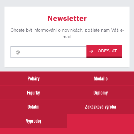
Newsletter
Chcete být informováni o novinkách, pošlete nám Váš e-
mail.
Pro
ODESLAT
odběr
našich
novinek
zadejte
prosím
Poháry
Medaile
Váš
email
Figurky
Diplomy
Ostatní
Zakázková výroba
Výprodej