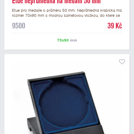
Etue neprůhledná na medaili 50 mm
Etue pro medaile o průměru 50 mm. Neprůhledná krabička má
rozměr 70x90 mm s modrou sametovou vložkou, do které se
vsadí medaile. Etue jsou vhodné pro pamětní medaile a pro
9500
39 Kč
významné sportovní či kulturní události.
70x90
mm