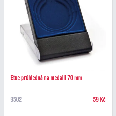
Etue průhledná na medaili 70 mm
9502
59 Kč