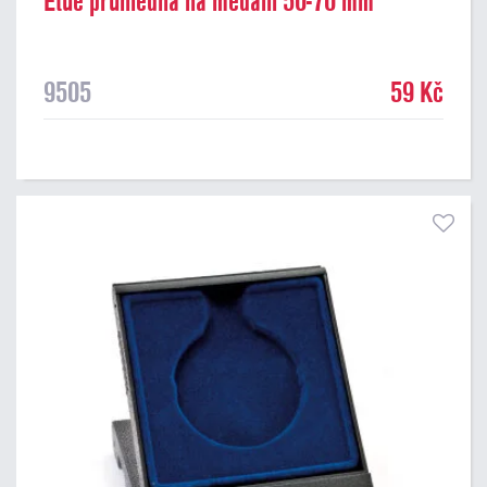
Etue průhledná na medaili 50-70 mm
9505
59 Kč