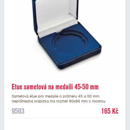
Etue sametová na medaili 45-50 mm
Sametová etue pro medaile o průměru 45 a 50 mm.
Neprůhledná krabička má rozměr 90x90 mm s modrou
sametovou vložkou, do které se vsadí medaile. Etue jsou
9503
165 Kč
vhodné pro pamětní medaile a pro významné sportovní či
kulturní události.