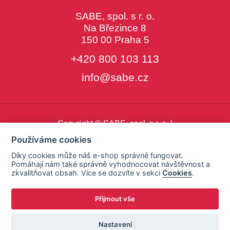
SABE, spol. s r. o.
Na Březince 8
150 00 Praha 5
+420 800 103 113
info@sabe.cz
Copyright © SABE, spol. s r. o. |
o cookies
|
nastavení cookies
Používáme cookies
Díky cookies může náš e-shop správně fungovat.
Pomáhají nám také správně vyhodnocovat návštěvnost a
zkvalitňovat obsah. Více se dozvíte v sekci
Cookies
.
Přijmout vše
Nastavení