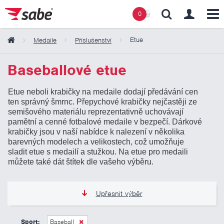
0
Etue
Medaile
Příslušenství
Obsah košíku
Baseballové etue
Etue neboli krabičky na medaile dodají předávání cen
Košík zeje prázdnotou
ten správný šmrnc. Přepychové krabičky nejčastěji ze
semišového materiálu reprezentativně uchovávají
pamětní a cenné fotbalové medaile v bezpečí. Dárkové
krabičky jsou v naší nabídce k nalezení v několika
barevných modelech a velikostech, což umožňuje
sladit etue s medailí a stužkou. Na etue pro medaili
můžete také dát štítek dle vašeho výběru.
Upřesnit výběr
39 Kč
205 Kč
Sport:
Baseball