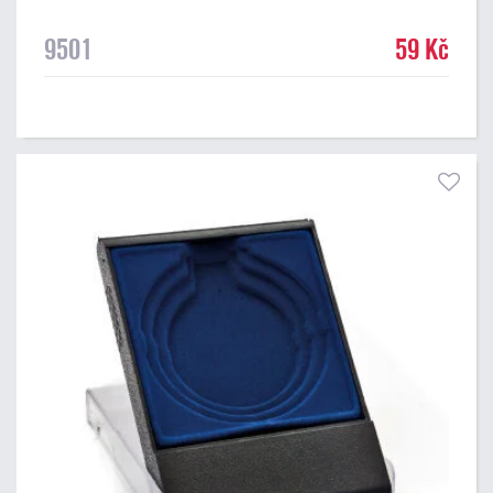
9501
59 Kč