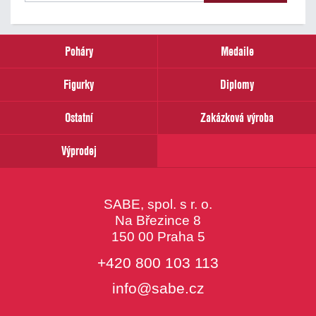
našich
novinek
zadejte
prosím
Poháry
Medaile
Váš
email
Figurky
Diplomy
Ostatní
Zakázková výroba
Výprodej
SABE, spol. s r. o.
Na Březince 8
150 00 Praha 5
+420 800 103 113
info@sabe.cz