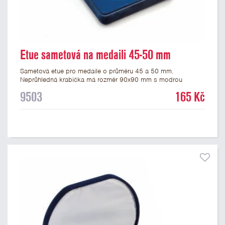
Etue sametová na medaili 45-50 mm
Sametová etue pro medaile o průměru 45 a 50 mm.
Neprůhledná krabička má rozměr 90x90 mm s modrou
sametovou vložkou, do které se vsadí medaile. Etue jsou
9503
165 Kč
vhodné pro pamětní medaile a pro významné sportovní či
kulturní události.