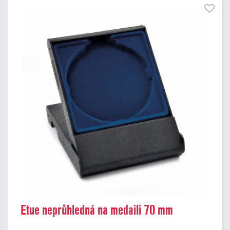
Etue neprůhledná na medaili 70 mm