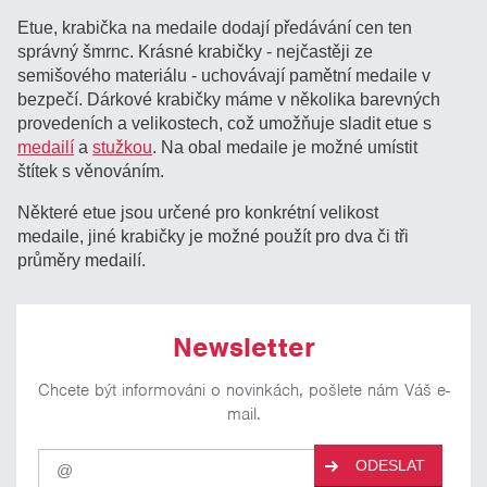
Etue, krabička na medaile dodají předávání cen ten
správný šmrnc. Krásné krabičky - nejčastěji ze
semišového materiálu - uchovávají pamětní medaile v
bezpečí. Dárkové krabičky máme v několika barevných
provedeních a velikostech, což umožňuje sladit etue s
medailí
a
stužkou
. Na obal medaile je možné umístit
štítek s věnováním.
Některé etue jsou určené pro konkrétní velikost
medaile, jiné krabičky je možné použít pro dva či tři
průměry medailí.
Newsletter
Chcete být informováni o novinkách, pošlete nám Váš e-
mail.
Pro
ODESLAT
odběr