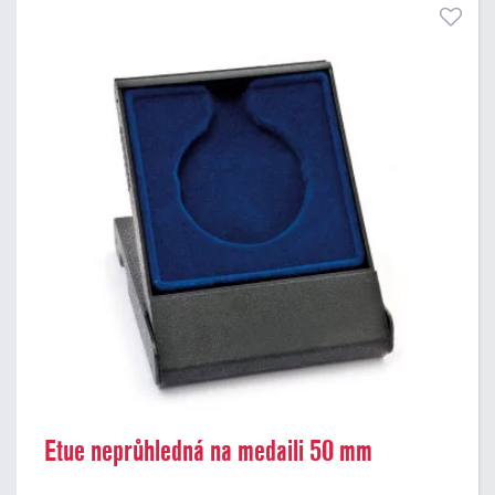
Etue neprůhledná na medaili 50 mm