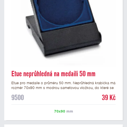
Etue neprůhledná na medaili 50 mm
Etue pro medaile o průměru 50 mm. Neprůhledná krabička má
rozměr 70x90 mm s modrou sametovou vložkou, do které se
vsadí medaile. Etue jsou vhodné pro pamětní medaile a pro
9500
39 Kč
významné sportovní či kulturní události.
70x90
mm