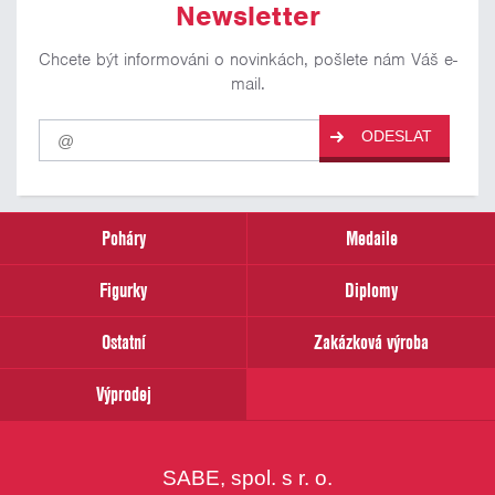
Newsletter
Chcete být informováni o novinkách, pošlete nám Váš e-
mail.
Pro
ODESLAT
odběr
našich
novinek
zadejte
prosím
Poháry
Medaile
Váš
email
Figurky
Diplomy
Ostatní
Zakázková výroba
Výprodej
SABE, spol. s r. o.