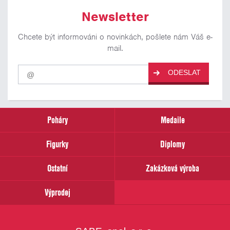
Newsletter
Chcete být informováni o novinkách, pošlete nám Váš e-
mail.
Pro
ODESLAT
odběr
našich
novinek
zadejte
prosím
Poháry
Medaile
Váš
email
Figurky
Diplomy
Ostatní
Zakázková výroba
Výprodej