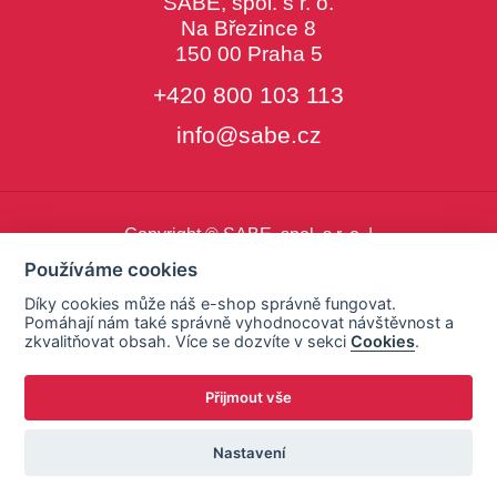
SABE, spol. s r. o.
Na Březince 8
150 00 Praha 5
+420 800 103 113
info@sabe.cz
Copyright © SABE, spol. s r. o. |
o cookies
|
nastavení cookies
Používáme cookies
Díky cookies může náš e-shop správně fungovat.
Pomáhají nám také správně vyhodnocovat návštěvnost a
zkvalitňovat obsah. Více se dozvíte v sekci
Cookies
.
Přijmout vše
Nastavení