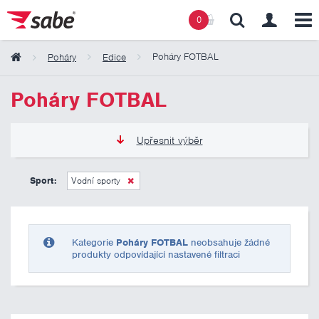
0
Poháry FOTBAL
Poháry
Edice
Obsah košíku
Poháry FOTBAL
Košík zeje prázdnotou
Upřesnit výběr
135 Kč
2 185 Kč
Sport:
Vodní sporty
Pouze skladem
Kategorie
Poháry FOTBAL
neobsahuje žádné
produkty odpovídající nastavené filtraci