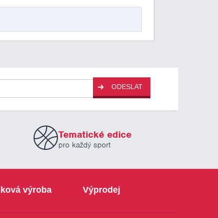
ODESLAT
Tematické edice
pro každý sport
ková výroba
Výprodej