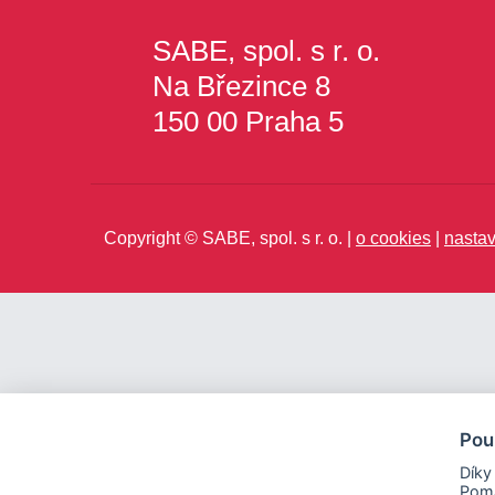
SABE, spol. s r. o.
Na Březince 8
150 00 Praha 5
Copyright © SABE, spol. s r. o. |
o cookies
|
nastav
Pou
Díky
Pomá