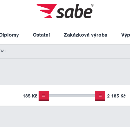
Diplomy
Ostatní
Zakázková výroba
Výp
TBAL
135 Kč
2 185 Kč