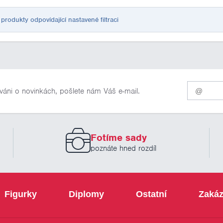
rodukty odpovídající nastavené filtraci
Pro
váni o novinkách, pošlete nám Váš e-mail.
odběr
našich
novinek
zadejte
prosím
Fotíme sady
Váš
email
poznáte hned rozdíl
Figurky
Diplomy
Ostatní
Zakáz