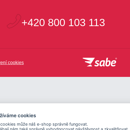
+420 800 103 113
ení cookies
žíváme cookies
 cookies může náš e-shop správně fungovat.
hají nám také správně vyhodnocovat návštěvnost a zkvalitňovat