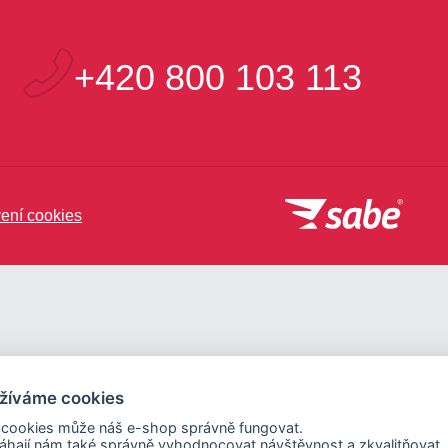
+420 800 103 113
ení cookies
žíváme cookies
 cookies může náš e-shop správně fungovat.
hají nám také správně vyhodnocovat návštěvnost a zkvalitňovat