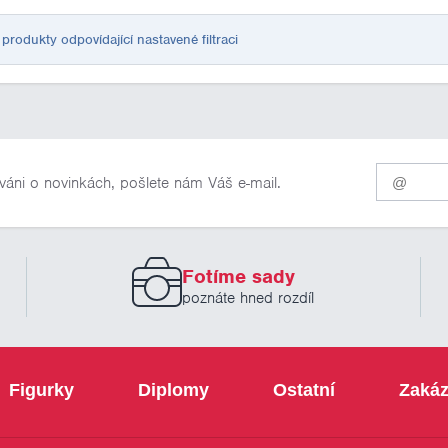
rodukty odpovídající nastavené filtraci
Pro
váni o novinkách, pošlete nám Váš e-mail.
odběr
našich
novinek
zadejte
prosím
Fotíme sady
Váš
email
poznáte hned rozdíl
Figurky
Diplomy
Ostatní
Zakáz