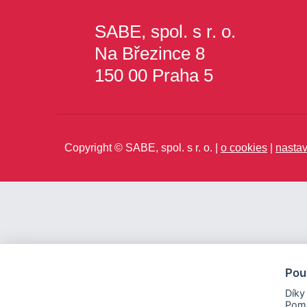
SABE, spol. s r. o.
Na Březince 8
150 00 Praha 5
Copyright © SABE, spol. s r. o. |
o cookies
|
nastav
Pou
Díky
Pomá