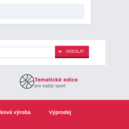
ODESLAT
Tematické edice
pro každý sport
ková výroba
Výprodej