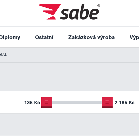
Diplomy
Ostatní
Zakázková výroba
Výp
TBAL
135 Kč
2 185 Kč