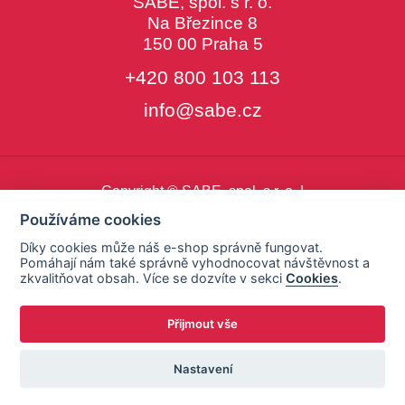
SABE, spol. s r. o.
Na Březince 8
150 00 Praha 5
+420 800 103 113
info@sabe.cz
Copyright © SABE, spol. s r. o. |
o cookies
|
nastavení cookies
Používáme cookies
Díky cookies může náš e-shop správně fungovat.
Pomáhají nám také správně vyhodnocovat návštěvnost a
zkvalitňovat obsah. Více se dozvíte v sekci
Cookies
.
Přijmout vše
Nastavení