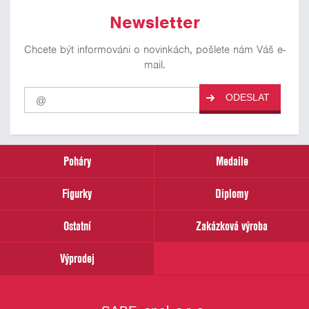
Newsletter
Chcete být informováni o novinkách, pošlete nám Váš e-
mail.
Pro
ODESLAT
odběr
našich
novinek
zadejte
prosím
Poháry
Medaile
Váš
email
Figurky
Diplomy
Ostatní
Zakázková výroba
Výprodej