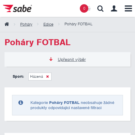
0
Poháry FOTBAL
Poháry
Edice
Obsah košíku
Poháry FOTBAL
Košík zeje prázdnotou
Upřesnit výběr
135 Kč
2 185 Kč
Sport:
Házená
Pouze skladem
Kategorie
Poháry FOTBAL
neobsahuje žádné
produkty odpovídající nastavené filtraci