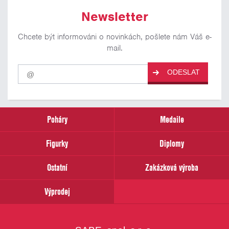
Newsletter
Chcete být informováni o novinkách, pošlete nám Váš e-
mail.
Pro
ODESLAT
odběr
našich
novinek
zadejte
prosím
Poháry
Medaile
Váš
email
Figurky
Diplomy
Ostatní
Zakázková výroba
Výprodej