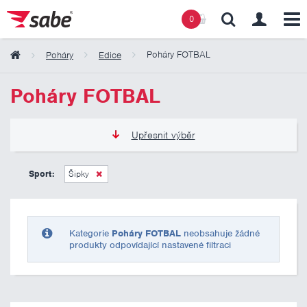
0
Poháry FOTBAL
Poháry
Edice
Obsah košíku
Poháry FOTBAL
Košík zeje prázdnotou
Upřesnit výběr
135 Kč
2 185 Kč
Sport:
Šipky
Pouze skladem
Kategorie
Poháry FOTBAL
neobsahuje žádné
produkty odpovídající nastavené filtraci