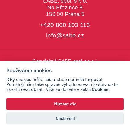
SABE, spol. s r. o.
Na Březince 8
150 00 Praha 5
+420 800 103 113
info@sabe.cz
Copyright © SABE, spol. s r. o. |
o cookies
|
nastavení cookies
Používáme cookies
Díky cookies může náš e-shop správně fungovat.
Pomáhají nám také správně vyhodnocovat návštěvnost a
zkvalitňovat obsah. Více se dozvíte v sekci
Cookies
.
Přijmout vše
Nastavení