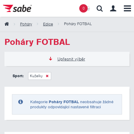
0
Poháry FOTBAL
Poháry
Edice
Obsah košíku
Poháry FOTBAL
Košík zeje prázdnotou
Upřesnit výběr
135 Kč
2 185 Kč
Sport:
Kuželky
Pouze skladem
Kategorie
Poháry FOTBAL
neobsahuje žádné
produkty odpovídající nastavené filtraci