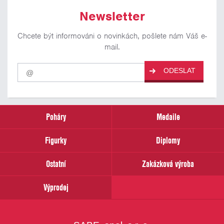
Newsletter
Chcete být informováni o novinkách, pošlete nám Váš e-
mail.
Pro
ODESLAT
odběr
našich
novinek
zadejte
prosím
Poháry
Medaile
Váš
email
Figurky
Diplomy
Ostatní
Zakázková výroba
Výprodej