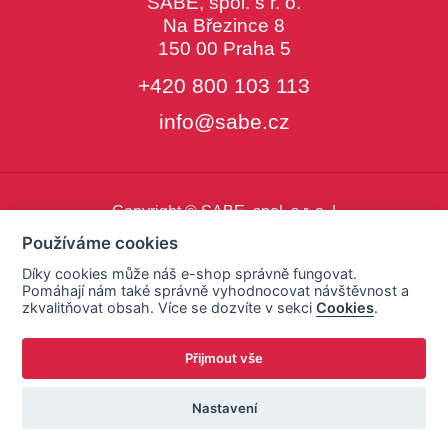
SABE, spol. s r. o.
Na Březince 8
150 00 Praha 5
+420 800 103 113
info@sabe.cz
Copyright © SABE, spol. s r. o. |
o cookies
|
nastavení cookies
Používáme cookies
Díky cookies může náš e-shop správně fungovat.
Pomáhají nám také správně vyhodnocovat návštěvnost a
zkvalitňovat obsah. Více se dozvíte v sekci
Cookies
.
Přijmout vše
Nastavení