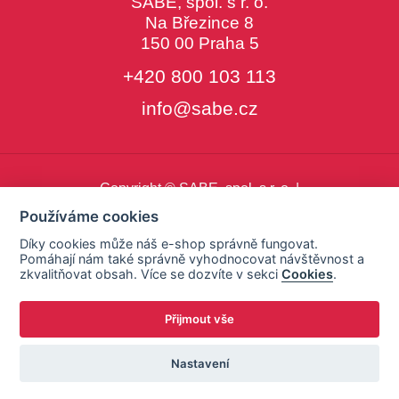
SABE, spol. s r. o.
Na Březince 8
150 00 Praha 5
+420 800 103 113
info@sabe.cz
Copyright © SABE, spol. s r. o. |
o cookies
|
nastavení cookies
Používáme cookies
Díky cookies může náš e-shop správně fungovat.
Pomáhají nám také správně vyhodnocovat návštěvnost a
zkvalitňovat obsah. Více se dozvíte v sekci
Cookies
.
Přijmout vše
Nastavení