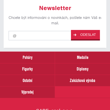
Newsletter
Chcete být informováni o novinkách, pošlete nám Váš e-
mail.
Pro
ODESLAT
odběr
našich
novinek
zadejte
prosím
Poháry
Medaile
Váš
email
Figurky
Diplomy
Ostatní
Zakázková výroba
Výprodej