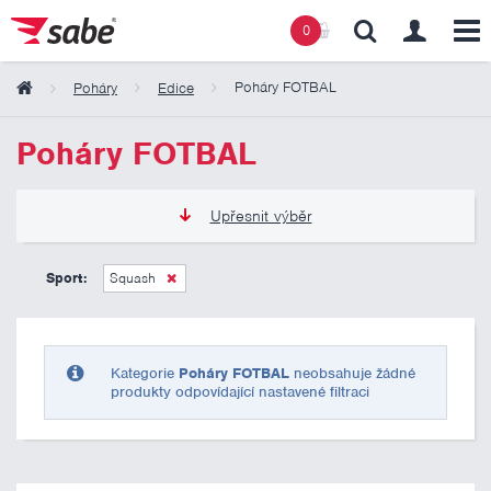
0
Poháry FOTBAL
Poháry
Edice
Obsah košíku
Poháry FOTBAL
Košík zeje prázdnotou
Upřesnit výběr
135 Kč
2 185 Kč
Sport:
Squash
Pouze skladem
Kategorie
Poháry FOTBAL
neobsahuje žádné
produkty odpovídající nastavené filtraci