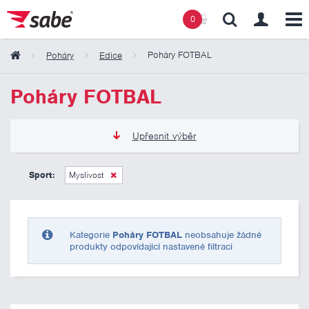
0
Poháry FOTBAL
Poháry
Edice
Obsah košíku
Poháry FOTBAL
Košík zeje prázdnotou
Upřesnit výběr
135 Kč
2 185 Kč
Sport:
Myslivost
Pouze skladem
Kategorie
Poháry FOTBAL
neobsahuje žádné
produkty odpovídající nastavené filtraci