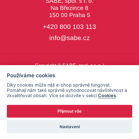
SABE, spol. s r. o.
Na Březince 8
150 00 Praha 5
+420 800 103 113
info@sabe.cz
Copyright © SABE, spol. s r. o. |
o cookies
|
nastavení cookies
Používáme cookies
Díky cookies může náš e-shop správně fungovat.
Pomáhají nám také správně vyhodnocovat návštěvnost a
zkvalitňovat obsah. Více se dozvíte v sekci
Cookies
.
Přijmout vše
Nastavení