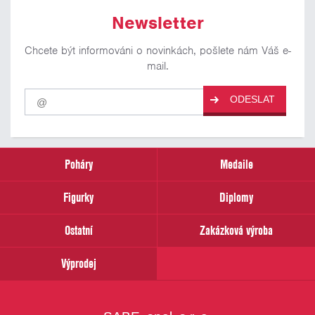
Newsletter
Chcete být informováni o novinkách, pošlete nám Váš e-
mail.
Pro
ODESLAT
odběr
našich
novinek
zadejte
prosím
Poháry
Medaile
Váš
email
Figurky
Diplomy
Ostatní
Zakázková výroba
Výprodej