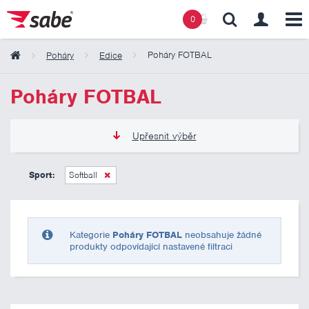
0
Poháry FOTBAL
Poháry
Edice
Obsah košíku
Poháry FOTBAL
Košík zeje prázdnotou
Upřesnit výběr
135 Kč
2 185 Kč
Sport:
Softball
Pouze skladem
Kategorie
Poháry FOTBAL
neobsahuje žádné
produkty odpovídající nastavené filtraci