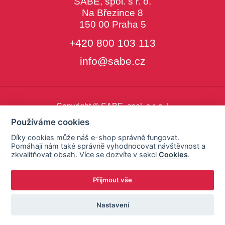
SABE, spol. s r. o.
Na Březince 8
150 00 Praha 5
+420 800 103 113
info@sabe.cz
Copyright © SABE, spol. s r. o. |
o cookies
|
nastavení cookies
Používáme cookies
Díky cookies může náš e-shop správně fungovat.
Pomáhají nám také správně vyhodnocovat návštěvnost a
zkvalitňovat obsah. Více se dozvíte v sekci
Cookies
.
Přijmout vše
Nastavení