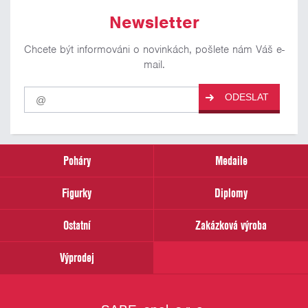
Newsletter
Chcete být informováni o novinkách, pošlete nám Váš e-
mail.
Pro
ODESLAT
odběr
našich
novinek
zadejte
prosím
Poháry
Medaile
Váš
email
Figurky
Diplomy
Ostatní
Zakázková výroba
Výprodej