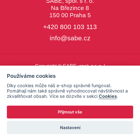
SABE, spol. s r. o.
Na Březince 8
150 00 Praha 5
+420 800 103 113
info@sabe.cz
Copyright © SABE, spol. s r. o. |
o cookies
|
nastavení cookies
Používáme cookies
Díky cookies může náš e-shop správně fungovat.
Pomáhají nám také správně vyhodnocovat návštěvnost a
zkvalitňovat obsah. Více se dozvíte v sekci
Cookies
.
Přijmout vše
Nastavení