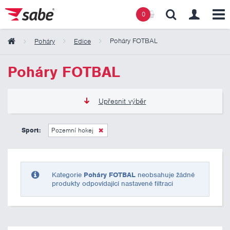
0
Poháry FOTBAL
Poháry
Edice
Obsah košíku
Poháry FOTBAL
Košík zeje prázdnotou
Upřesnit výběr
135 Kč
2 185 Kč
Sport:
Pozemní hokej
Pouze skladem
Kategorie
Poháry FOTBAL
neobsahuje žádné
produkty odpovídající nastavené filtraci