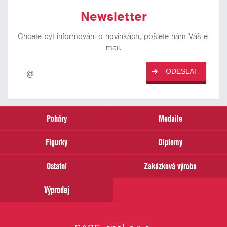
Newsletter
Chcete být informováni o novinkách, pošlete nám Váš e-
mail.
Pro
ODESLAT
odběr
našich
novinek
zadejte
prosím
Poháry
Medaile
Váš
email
Figurky
Diplomy
Ostatní
Zakázková výroba
Výprodej