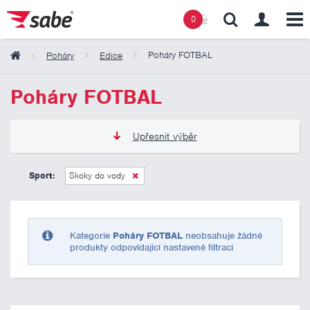
0
Poháry FOTBAL
Poháry
Edice
Obsah košíku
Poháry FOTBAL
Košík zeje prázdnotou
Upřesnit výběr
135 Kč
2 185 Kč
Sport:
Skoky do vody
Pouze skladem
Kategorie
Poháry FOTBAL
neobsahuje žádné
produkty odpovídající nastavené filtraci