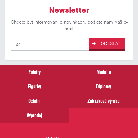
Newsletter
Chcete být informováni o novinkách, pošlete nám Váš e-
mail.
Pro
ODESLAT
odběr
našich
novinek
zadejte
prosím
Poháry
Medaile
Váš
email
Figurky
Diplomy
Ostatní
Zakázková výroba
Výprodej