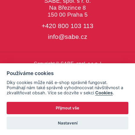
SABE, spol. s r. o.
Na Březince 8
150 00 Praha 5
+420 800 103 113
info@sabe.cz
Copyright © SABE, spol. s r. o. |
o cookies
|
nastavení cookies
Používáme cookies
Díky cookies může náš e-shop správně fungovat.
Pomáhají nám také správně vyhodnocovat návštěvnost a
zkvalitňovat obsah. Více se dozvíte v sekci
Cookies
.
Přijmout vše
Nastavení