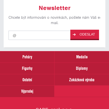
Newsletter
Chcete být informováni o novinkách, pošlete nám Váš e-
mail.
Pro
ODESLAT
odběr
našich
novinek
zadejte
prosím
Poháry
Medaile
Váš
email
Figurky
Diplomy
Ostatní
Zakázková výroba
Výprodej