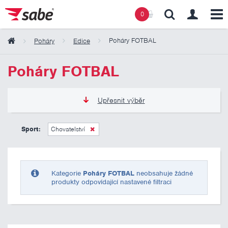
0
Poháry FOTBAL
Poháry
Edice
Obsah košíku
Poháry FOTBAL
Košík zeje prázdnotou
Upřesnit výběr
135 Kč
2 185 Kč
Sport:
Chovatelství
Pouze skladem
Kategorie
Poháry FOTBAL
neobsahuje žádné
produkty odpovídající nastavené filtraci