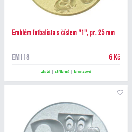
Emblém fotbalista s číslem "1", pr. 25 mm
EM118
6 Kč
zlatá
|
stříbrná
|
bronzová