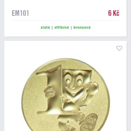
EM101
6 Kč
zlatá
|
stříbrná
|
bronzová