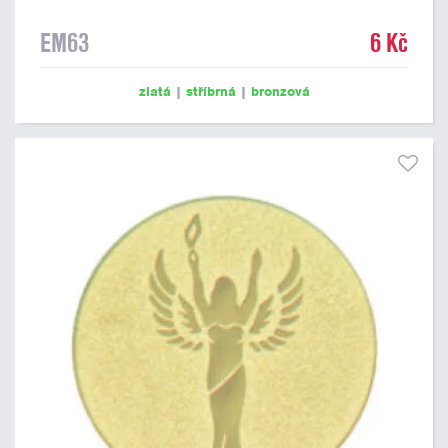
EM63
6 Kč
zlatá
|
stříbrná
|
bronzová