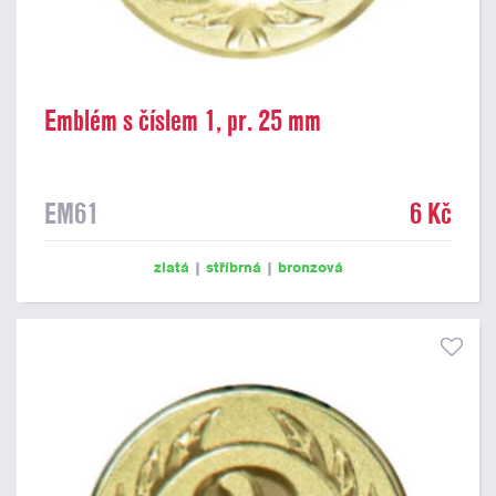
Emblém s číslem 1, pr. 25 mm
EM61
6 Kč
zlatá
|
stříbrná
|
bronzová