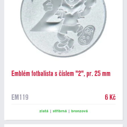
Emblém fotbalista s číslem "2", pr. 25 mm
EM119
6 Kč
zlatá
|
stříbrná
|
bronzová