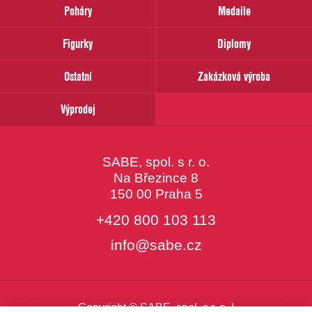
prosím
Poháry
Medaile
Váš
email
Figurky
Diplomy
Ostatní
Zakázková výroba
Výprodej
SABE, spol. s r. o.
Na Březince 8
150 00 Praha 5
+420 800 103 113
info@sabe.cz
Copyright © SABE, spol. s r. o. |