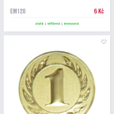
EM120
6 Kč
zlatá
|
stříbrná
|
bronzová