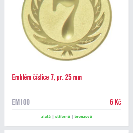
Emblém číslice 7, pr. 25 mm
EM100
6 Kč
zlatá
|
stříbrná
|
bronzová