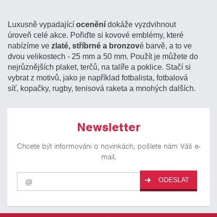
Luxusně vypadající
ocenění
dokáže vyzdvihnout
úroveň celé akce. Pořiďte si kovové emblémy, které
nabízíme ve
zlaté, stříbrné a bronzov
é barvě, a to ve
dvou velikostech - 25 mm a 50 mm. Použít je můžete do
nejrůznějších plaket, terčů, na talíře a poklice. Stačí si
vybrat z motivů, jako je například fotbalista, fotbalová
síť, kopačky, rugby, tenisová raketa a mnohých dalších.
Newsletter
Chcete být informováni o novinkách, pošlete nám Váš e-
mail.
Pro
ODESLAT
odběr
našich
novinek
zadejte