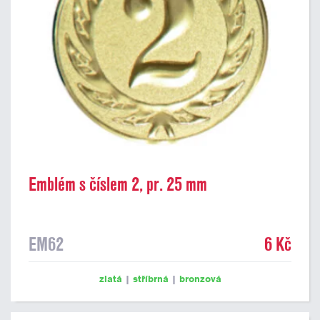
Emblém s číslem 2, pr. 25 mm
EM62
6 Kč
zlatá
|
stříbrná
|
bronzová