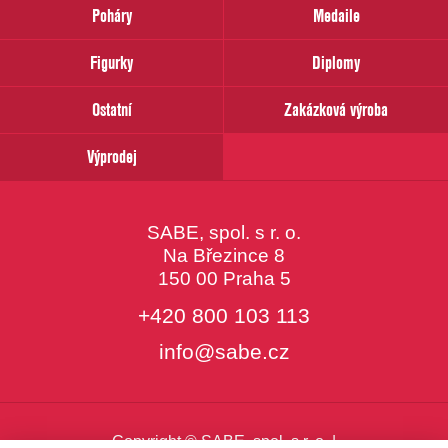
prosím
Poháry
Medaile
Váš
email
Figurky
Diplomy
Ostatní
Zakázková výroba
Výprodej
SABE, spol. s r. o.
Na Březince 8
150 00 Praha 5
+420 800 103 113
info@sabe.cz
Copyright © SABE, spol. s r. o. |