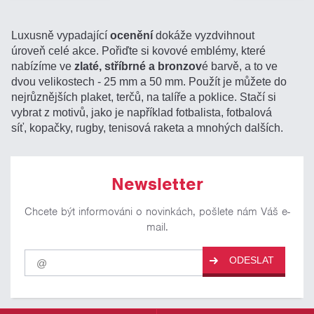
Luxusně vypadající
ocenění
dokáže vyzdvihnout
úroveň celé akce. Pořiďte si kovové emblémy, které
nabízíme ve
zlaté, stříbrné a bronzov
é barvě, a to ve
dvou velikostech - 25 mm a 50 mm. Použít je můžete do
nejrůznějších plaket, terčů, na talíře a poklice. Stačí si
vybrat z motivů, jako je například fotbalista, fotbalová
síť, kopačky, rugby, tenisová raketa a mnohých dalších.
Newsletter
Chcete být informováni o novinkách, pošlete nám Váš e-
mail.
Pro
ODESLAT
odběr
našich
novinek
zadejte