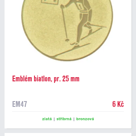
Emblém biatlon, pr. 25 mm
EM47
6 Kč
zlatá
|
stříbrná
|
bronzová