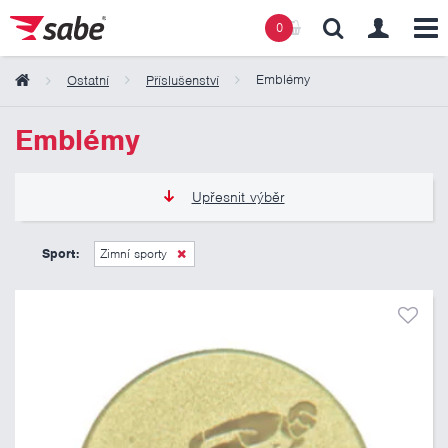
0
Emblémy
Ostatní
Příslušenství
Obsah košíku
Emblémy
Košík zeje prázdnotou
Upřesnit výběr
6 Kč
11 Kč
Sport:
Zimní sporty
Pouze skladem