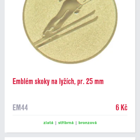
Emblém skoky na lyžích, pr. 25 mm
EM44
6 Kč
zlatá
|
stříbrná
|
bronzová