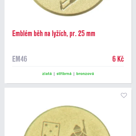
Emblém běh na lyžích, pr. 25 mm
EM46
6 Kč
zlatá
|
stříbrná
|
bronzová