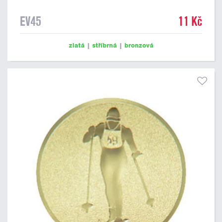
EV45
11 Kč
zlatá
|
stříbrná
|
bronzová