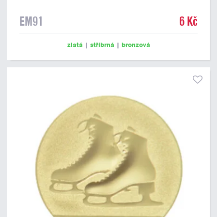
EM91
6 Kč
zlatá
|
stříbrná
|
bronzová