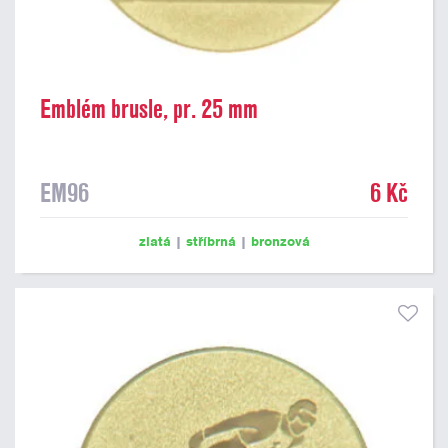
Emblém brusle, pr. 25 mm
EM96
6 Kč
zlatá
|
stříbrná
|
bronzová