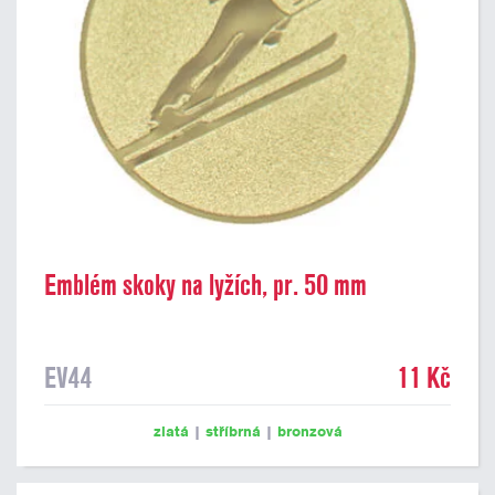
Emblém skoky na lyžích, pr. 50 mm
EV44
11 Kč
zlatá
|
stříbrná
|
bronzová