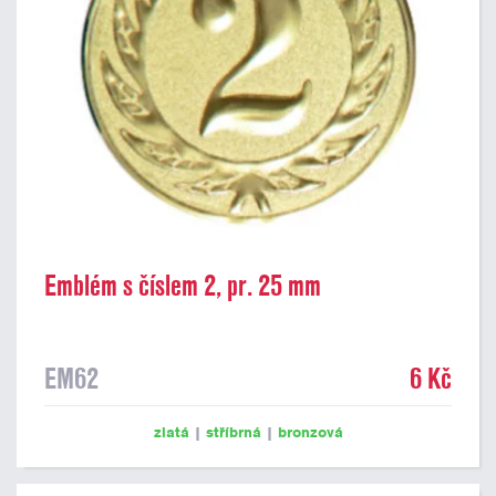
Emblém s číslem 2, pr. 25 mm
EM62
6 Kč
zlatá
|
stříbrná
|
bronzová