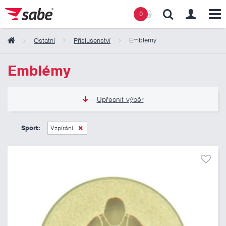
0
Emblémy
Ostatní
Příslušenství
Obsah košíku
Emblémy
Košík zeje prázdnotou
Upřesnit výběr
6 Kč
11 Kč
Sport:
Vzpírání
Pouze skladem