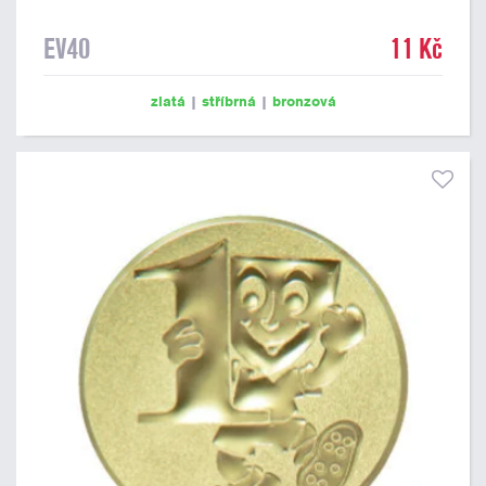
EV40
11 Kč
zlatá
|
stříbrná
|
bronzová