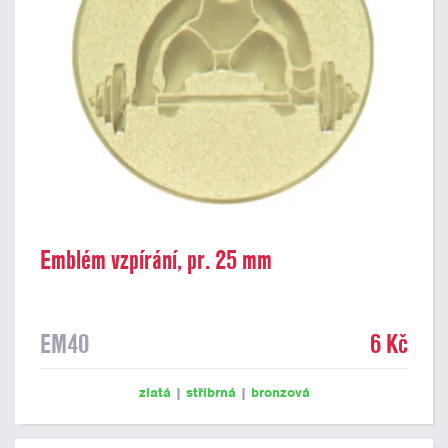
Emblém vzpírání, pr. 25 mm
EM40
6 Kč
zlatá
|
stříbrná
|
bronzová