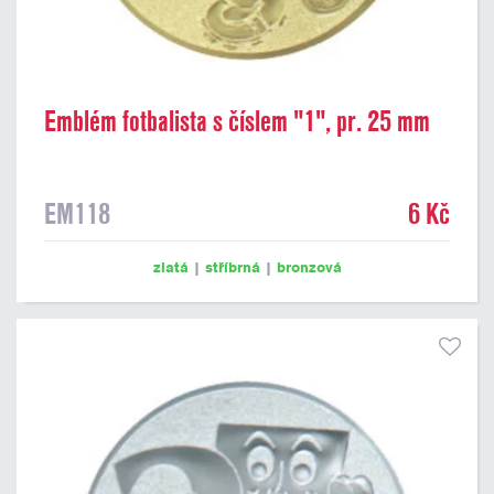
Emblém fotbalista s číslem "1", pr. 25 mm
EM118
6 Kč
zlatá
|
stříbrná
|
bronzová