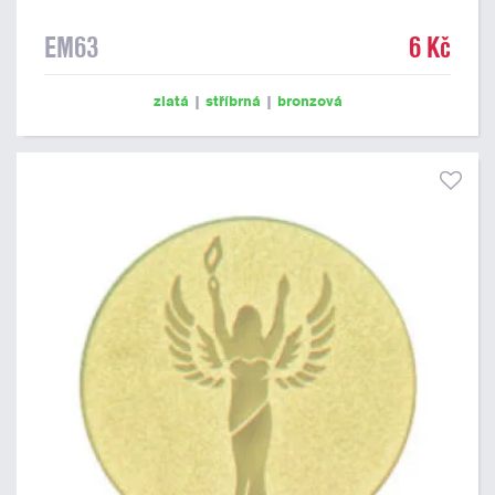
EM63
6 Kč
zlatá
|
stříbrná
|
bronzová