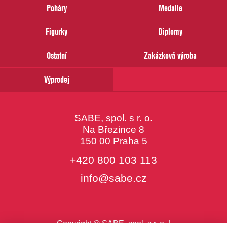
prosím
Poháry
Medaile
Váš
email
Figurky
Diplomy
Ostatní
Zakázková výroba
Výprodej
SABE, spol. s r. o.
Na Březince 8
150 00 Praha 5
+420 800 103 113
info@sabe.cz
Copyright © SABE, spol. s r. o. |