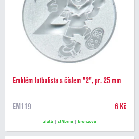
Emblém fotbalista s číslem "2", pr. 25 mm
EM119
6 Kč
zlatá
|
stříbrná
|
bronzová