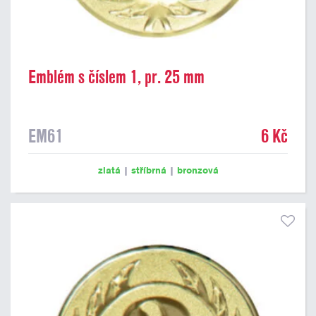
Emblém s číslem 1, pr. 25 mm
EM61
6 Kč
zlatá
|
stříbrná
|
bronzová