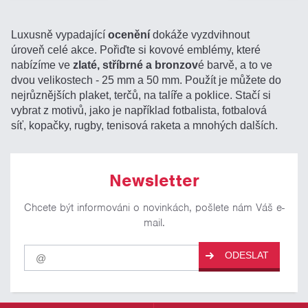
Luxusně vypadající
ocenění
dokáže vyzdvihnout
úroveň celé akce. Pořiďte si kovové emblémy, které
nabízíme ve
zlaté, stříbrné a bronzov
é barvě, a to ve
dvou velikostech - 25 mm a 50 mm. Použít je můžete do
nejrůznějších plaket, terčů, na talíře a poklice. Stačí si
vybrat z motivů, jako je například fotbalista, fotbalová
síť, kopačky, rugby, tenisová raketa a mnohých dalších.
Newsletter
Chcete být informováni o novinkách, pošlete nám Váš e-
mail.
Pro
ODESLAT
odběr
našich
novinek
zadejte