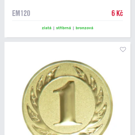
EM120
6 Kč
zlatá
|
stříbrná
|
bronzová