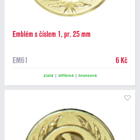
Emblém s číslem 1, pr. 25 mm
EM61
6 Kč
zlatá
|
stříbrná
|
bronzová