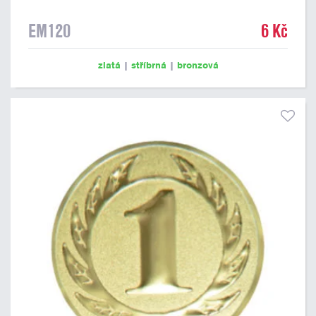
EM120
6 Kč
zlatá
|
stříbrná
|
bronzová