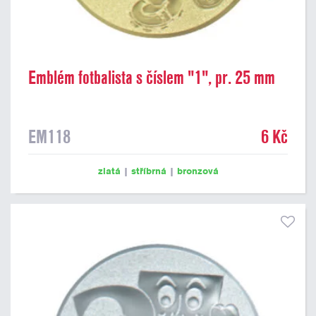
Emblém fotbalista s číslem "1", pr. 25 mm
EM118
6 Kč
zlatá
|
stříbrná
|
bronzová