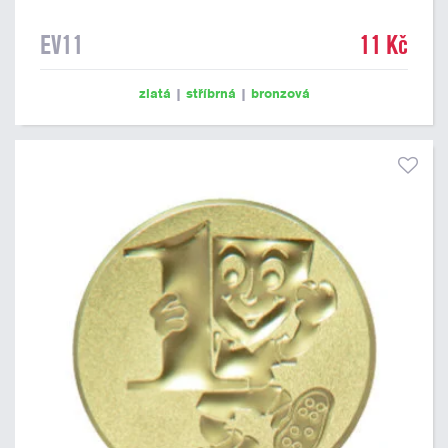
EV11
11 Kč
zlatá
|
stříbrná
|
bronzová