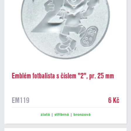
Emblém fotbalista s číslem "2", pr. 25 mm
EM119
6 Kč
zlatá
|
stříbrná
|
bronzová