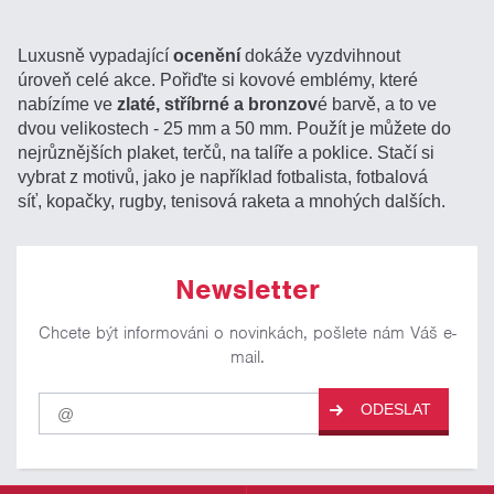
Luxusně vypadající
ocenění
dokáže vyzdvihnout
úroveň celé akce. Pořiďte si kovové emblémy, které
nabízíme ve
zlaté, stříbrné a bronzov
é barvě, a to ve
dvou velikostech - 25 mm a 50 mm. Použít je můžete do
nejrůznějších plaket, terčů, na talíře a poklice. Stačí si
vybrat z motivů, jako je například fotbalista, fotbalová
síť, kopačky, rugby, tenisová raketa a mnohých dalších.
Newsletter
Chcete být informováni o novinkách, pošlete nám Váš e-
mail.
Pro
ODESLAT
odběr
našich
novinek
zadejte