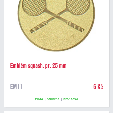
Emblém squash, pr. 25 mm
EM11
6 Kč
zlatá
|
stříbrná
|
bronzová