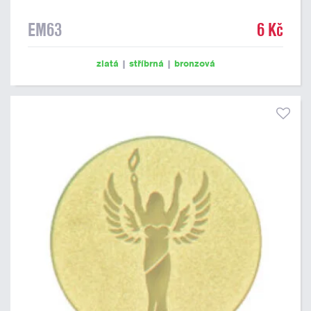
EM63
6 Kč
zlatá
|
stříbrná
|
bronzová