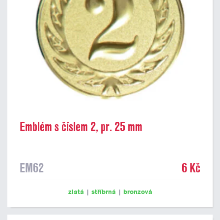
Emblém s číslem 2, pr. 25 mm
EM62
6 Kč
zlatá
|
stříbrná
|
bronzová