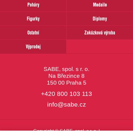
prosím
Poháry
Medaile
Váš
email
Figurky
Diplomy
Ostatní
Zakázková výroba
Výprodej
SABE, spol. s r. o.
Na Březince 8
150 00 Praha 5
+420 800 103 113
info@sabe.cz
Copyright © SABE, spol. s r. o. |