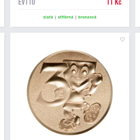
EV110
11 Kč
zlatá
|
stříbrná
|
bronzová