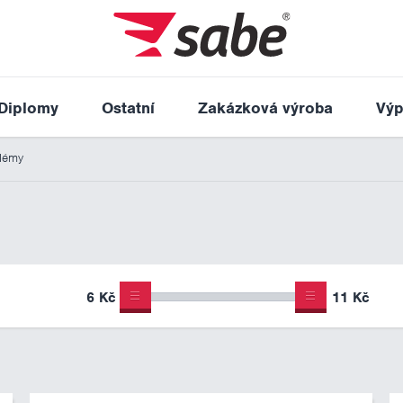
Diplomy
Ostatní
Zakázková výroba
Výp
lémy
6 Kč
11 Kč