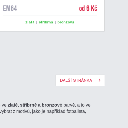
EM64
od 6 Kč
zlatá
|
stříbrná
|
bronzová
DALŠÍ STRÁNKA
e ve
zlaté, stříbrné a bronzov
é barvě, a to ve
ybrat z motivů, jako je například fotbalista,