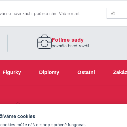
Pro
váni o novinkách, pošlete nám Váš e-mail.
odběr
našich
novinek
zadejte
prosím
Fotíme sady
Váš
email
poznáte hned rozdíl
Figurky
Diplomy
Ostatní
Zakáz
+420 800 103 113
žíváme cookies
 cookies může náš e-shop správně fungovat.