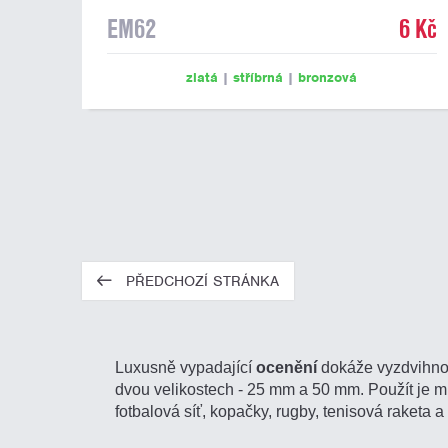
EM62
6 Kč
zlatá
|
stříbrná
|
bronzová
PŘEDCHOZÍ STRÁNKA
Luxusně vypadající
ocenění
dokáže vyzdvihnou
dvou velikostech - 25 mm a 50 mm. Použít je může
fotbalová síť, kopačky, rugby, tenisová raketa 