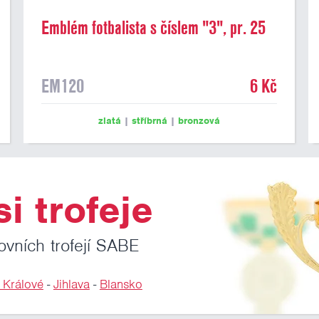
Emblém fotbalista s číslem "3", pr. 25
mm
EM120
6 Kč
zlatá
|
stříbrná
|
bronzová
i trofeje
ovních trofejí SABE
 Králové
-
Jihlava
-
Blansko