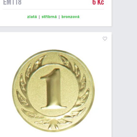
EM118
6 Kč
zlatá
|
stříbrná
|
bronzová