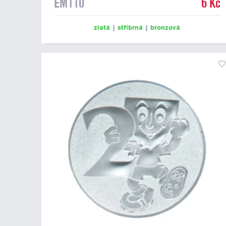
EM110
6 Kč
zlatá
|
stříbrná
|
bronzová