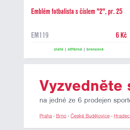
Emblém fotbalista s číslem "2", pr. 25
mm
EM119
6 Kč
zlatá
|
stříbrná
|
bronzová
Vyzvedněte s
na jedné ze 6 prodejen sport
Praha
-
Brno
-
České Budějovice
-
Hradec