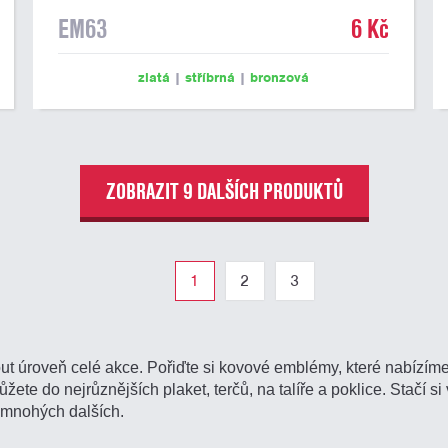
EM63
6 Kč
zlatá
|
stříbrná
|
bronzová
ZOBRAZIT 9 DALŠÍCH PRODUKTŮ
1
2
3
t úroveň celé akce. Pořiďte si kovové emblémy, které nabízím
te do nejrůznějších plaket, terčů, na talíře a poklice. Stačí si v
a mnohých dalších.