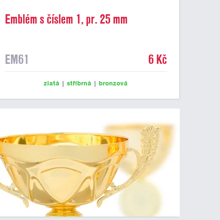
Emblém s číslem 1, pr. 25 mm
EM61
6 Kč
zlatá
|
stříbrná
|
bronzová