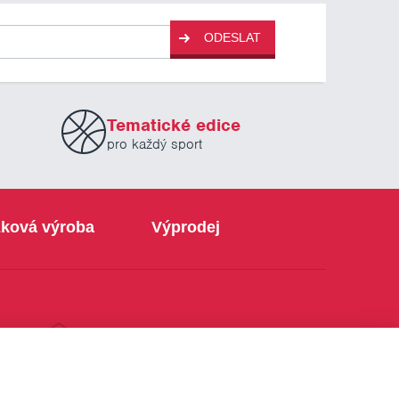
ODESLAT
Tematické edice
pro každý sport
ková výroba
Výprodej
info@sabe.cz