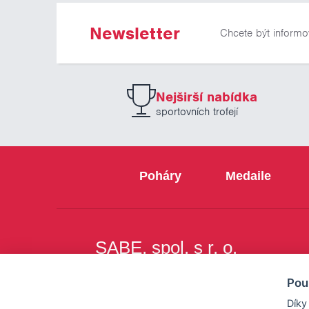
Newsletter
Chcete být informo
Nejširší nabídka
sportovních trofejí
Poháry
Medaile
SABE, spol. s r. o.
Na Březince 8
Pou
150 00 Praha 5
Díky