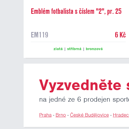
Emblém fotbalista s číslem "2", pr. 25
mm
EM119
6 Kč
zlatá
|
stříbrná
|
bronzová
Vyzvedněte s
na jedné ze 6 prodejen sport
Praha
-
Brno
-
České Budějovice
-
Hradec