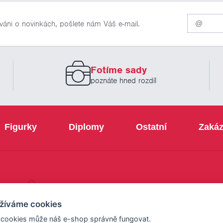
Pro
váni o novinkách, pošlete nám Váš e-mail.
odběr
našich
novinek
zadejte
prosím
Fotíme sady
Váš
email
poznáte hned rozdíl
Figurky
Diplomy
Ostatní
Zakáz
+420 800 103 113
žíváme cookies
 cookies může náš e-shop správně fungovat.