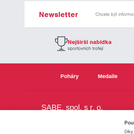
Newsletter
Chcete být informo
Nejširší nabídka
sportovních trofejí
Poháry
Medaile
SABE, spol. s r. o.
Na Březince 8
Pou
150 00 Praha 5
Díky