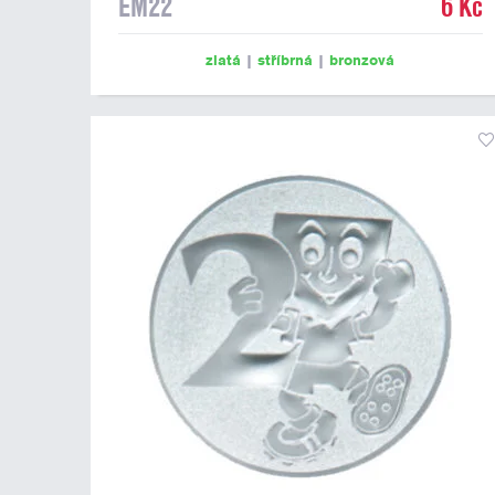
EM22
6 Kč
zlatá
|
stříbrná
|
bronzová