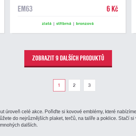
EM63
6 Kč
zlatá
|
stříbrná
|
bronzová
ZOBRAZIT 9 DALŠÍCH PRODUKTŮ
1
2
3
t úroveň celé akce. Pořiďte si kovové emblémy, které nabízím
te do nejrůznějších plaket, terčů, na talíře a poklice. Stačí si v
a mnohých dalších.