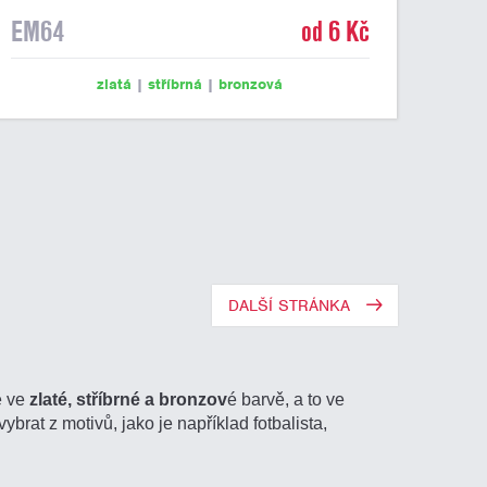
EM64
od 6 Kč
zlatá
|
stříbrná
|
bronzová
DALŠÍ STRÁNKA
e ve
zlaté, stříbrné a bronzov
é barvě, a to ve
ybrat z motivů, jako je například fotbalista,