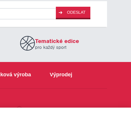
ODESLAT
Tematické edice
pro každý sport
ková výroba
Výprodej
info@sabe.cz