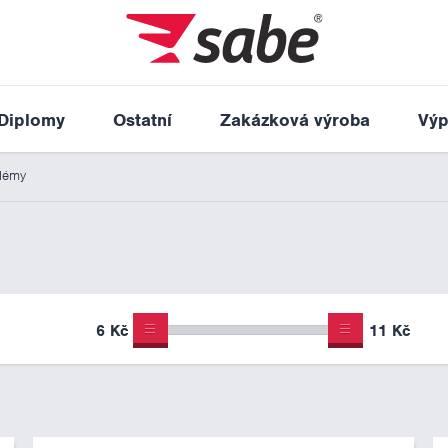
Diplomy
Ostatní
Zakázková výroba
Výp
lémy
6 Kč
11 Kč