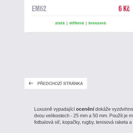
EM62
6 Kč
zlatá
|
stříbrná
|
bronzová
PŘEDCHOZÍ STRÁNKA
Luxusně vypadající
ocenění
dokáže vyzdvihnou
dvou velikostech - 25 mm a 50 mm. Použít je může
fotbalová síť, kopačky, rugby, tenisová raketa 