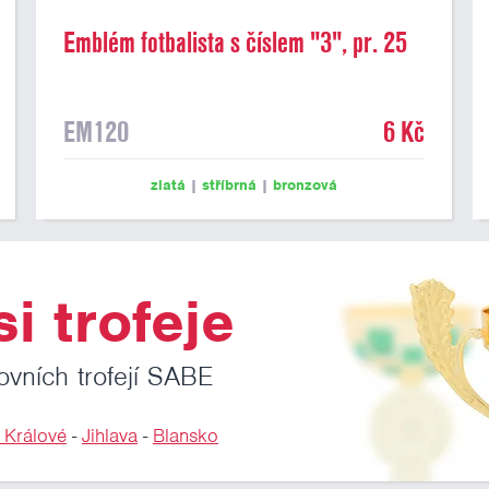
Emblém fotbalista s číslem "3", pr. 25
mm
EM120
6 Kč
zlatá
|
stříbrná
|
bronzová
i trofeje
ovních trofejí SABE
 Králové
-
Jihlava
-
Blansko