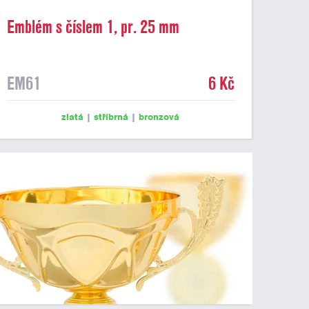
Emblém s číslem 1, pr. 25 mm
EM61
6 Kč
zlatá
|
stříbrná
|
bronzová