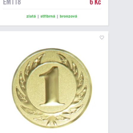
EM118
6 Kč
zlatá
|
stříbrná
|
bronzová