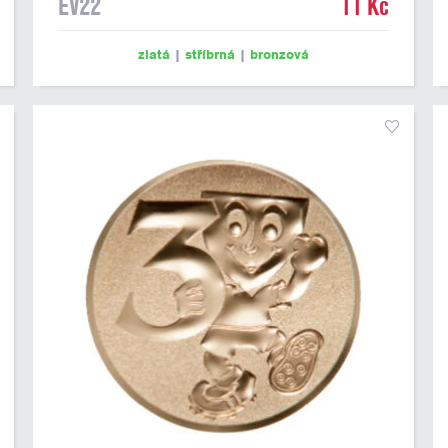
EV22
11 Kč
zlatá
|
stříbrná
|
bronzová