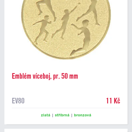
Emblém víceboj, pr. 50 mm
EV80
11 Kč
zlatá
|
stříbrná
|
bronzová