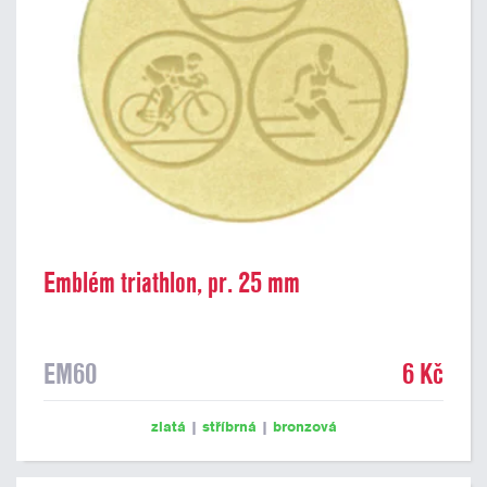
Emblém triathlon, pr. 25 mm
EM60
6 Kč
zlatá
|
stříbrná
|
bronzová