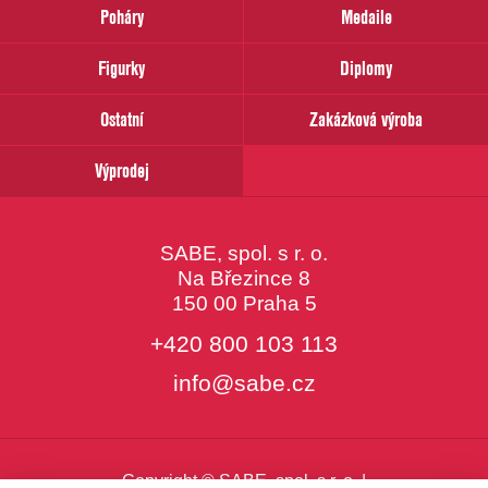
prosím
Poháry
Medaile
Váš
email
Figurky
Diplomy
Ostatní
Zakázková výroba
Výprodej
SABE, spol. s r. o.
Na Březince 8
150 00 Praha 5
+420 800 103 113
info@sabe.cz
Copyright © SABE, spol. s r. o. |