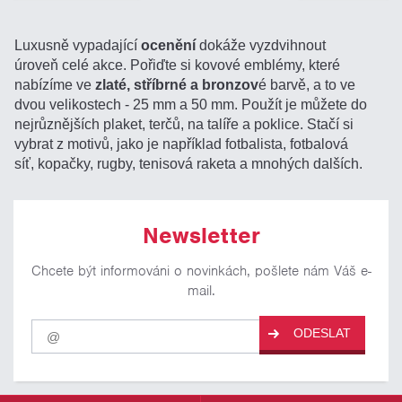
Luxusně vypadající
ocenění
dokáže vyzdvihnout
úroveň celé akce. Pořiďte si kovové emblémy, které
nabízíme ve
zlaté, stříbrné a bronzov
é barvě, a to ve
dvou velikostech - 25 mm a 50 mm. Použít je můžete do
nejrůznějších plaket, terčů, na talíře a poklice. Stačí si
vybrat z motivů, jako je například fotbalista, fotbalová
síť, kopačky, rugby, tenisová raketa a mnohých dalších.
Newsletter
Chcete být informováni o novinkách, pošlete nám Váš e-
mail.
Pro
ODESLAT
odběr
našich
novinek
zadejte