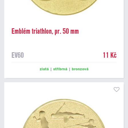
Emblém triathlon, pr. 50 mm
EV60
11 Kč
zlatá
|
stříbrná
|
bronzová