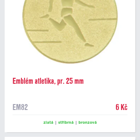
Emblém atletika, pr. 25 mm
EM82
6 Kč
zlatá
|
stříbrná
|
bronzová