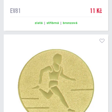
EV81
11 Kč
zlatá
|
stříbrná
|
bronzová