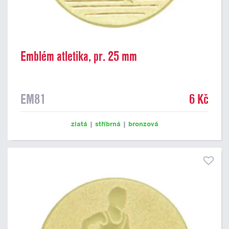
Emblém atletika, pr. 25 mm
EM81
6 Kč
zlatá
|
stříbrná
|
bronzová