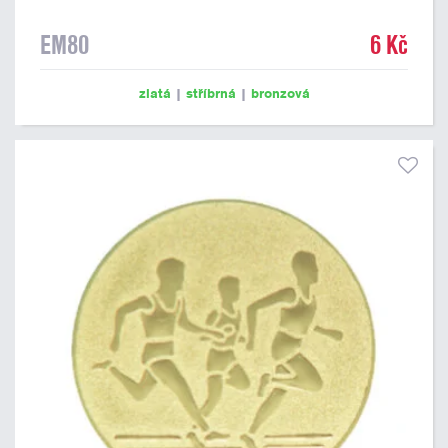
EM80
6 Kč
zlatá
|
stříbrná
|
bronzová