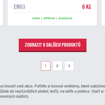
EM63
6 Kč
zlatá
|
stříbrná
|
bronzová
ZOBRAZIT 9 DALŠÍCH PRODUKTŮ
1
2
3
t úroveň celé akce. Pořiďte si kovové emblémy, které nabízím
te do nejrůznějších plaket, terčů, na talíře a poklice. Stačí si v
a mnohých dalších.