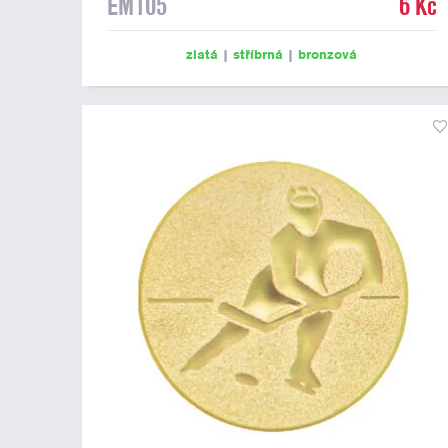
EM105
6 Kč
zlatá
|
stříbrná
|
bronzová