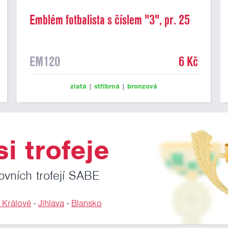
Emblém fotbalista s číslem "3", pr. 25
mm
EM120
6 Kč
zlatá
|
stříbrná
|
bronzová
i trofeje
ovních trofejí SABE
 Králové
-
Jihlava
-
Blansko