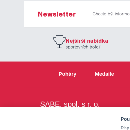
Newsletter
Chcete být informo
Nejširší nabídka
sportovních trofejí
Poháry
Medaile
SABE, spol. s r. o.
Na Březince 8
Pou
150 00 Praha 5
Díky