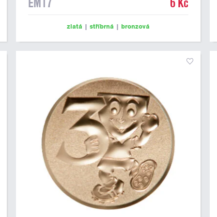
EM17
6 Kč
zlatá
|
stříbrná
|
bronzová