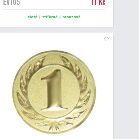
EV105
11 Kč
zlatá
|
stříbrná
|
bronzová