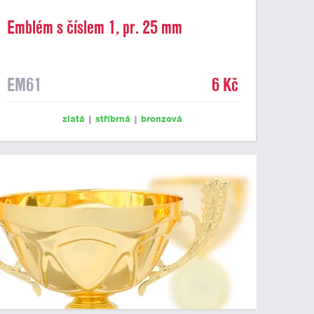
Emblém s číslem 1, pr. 25 mm
EM61
6 Kč
zlatá
|
stříbrná
|
bronzová