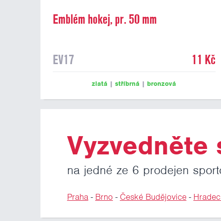
Emblém hokej, pr. 50 mm
EV17
11 Kč
zlatá
|
stříbrná
|
bronzová
Vyzvedněte s
na jedné ze 6 prodejen sport
Praha
-
Brno
-
České Budějovice
-
Hradec