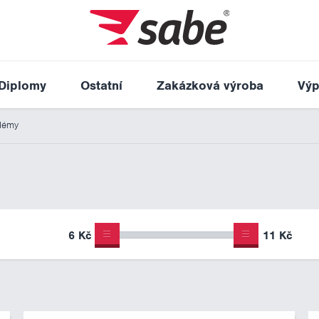
Diplomy
Ostatní
Zakázková výroba
Výp
lémy
6 Kč
11 Kč