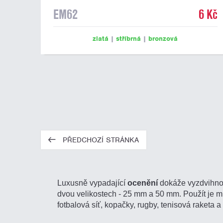
EM62
6 Kč
zlatá
|
stříbrná
|
bronzová
PŘEDCHOZÍ STRÁNKA
Luxusně vypadající
ocenění
dokáže vyzdvihnou
dvou velikostech - 25 mm a 50 mm. Použít je může
fotbalová síť, kopačky, rugby, tenisová raketa 