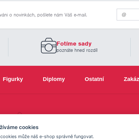
Pro
váni o novinkách, pošlete nám Váš e-mail.
odběr
našich
novinek
zadejte
prosím
Fotíme sady
Váš
email
poznáte hned rozdíl
Figurky
Diplomy
Ostatní
Zakáz
+420 800 103 113
žíváme cookies
 cookies může náš e-shop správně fungovat.