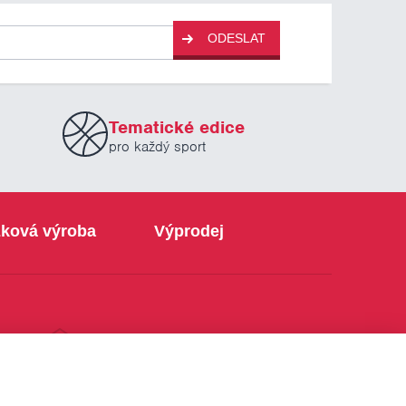
ODESLAT
Tematické edice
pro každý sport
ková výroba
Výprodej
info@sabe.cz