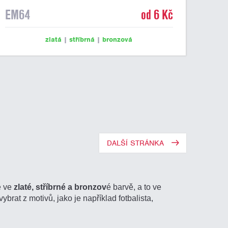
EM64
od 6 Kč
zlatá
|
stříbrná
|
bronzová
DALŠÍ STRÁNKA
e ve
zlaté, stříbrné a bronzov
é barvě, a to ve
ybrat z motivů, jako je například fotbalista,