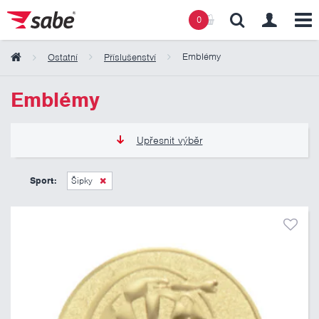
0
Emblémy
Ostatní
Příslušenství
Obsah košíku
Emblémy
Košík zeje prázdnotou
Upřesnit výběr
6 Kč
11 Kč
Sport:
Šipky
Pouze skladem