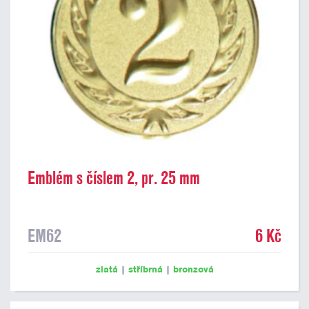
Emblém s číslem 2, pr. 25 mm
EM62
6 Kč
zlatá
|
stříbrná
|
bronzová