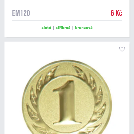
EM120
6 Kč
zlatá
|
stříbrná
|
bronzová