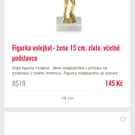
Figurka volejbal - žena 15 cm, zlato, včetně
podstavce
Zlatá figurka Volejbal - žena volejbalistka v pohybu na
podstavci z bílého mramoru. Figurka volejbalistky je vysoká
15 cm včetně podstavce. Na mramorový podstavec pod
8519
145 Kč
figurku volejbalistky je možné umístit laserový štítek nebo
lesklý papírový štítek s vlastním textem a nebo logem
volejbalového klubu nebo soutěže. Podklady pro výrobu štítku
15
cm
na tuto krásnou volejbalovou figurku můžete připojit v prvním
kroku objednávky.