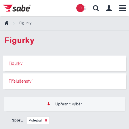
0
Figurky
Obsah košíku
Figurky
Košík zeje prázdnotou
Figurky
Příslušenství
Upřesnit výběr
105 Kč
345 Kč
Sport:
Volejbal