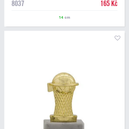
8037
165 Kč
štítek s vlastním textem a nebo logem volejbalového klubu či
soutěže. Vybrat si můžete laserové štítky nebo lesklé papírové
štítky. Podklady pro výrobu štítku na tuto volejbalovou figurku
14
cm
můžete přiložit v prvním kroku objednávky.