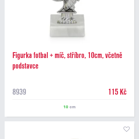
Figurka fotbal + míč, stříbro, 10cm, včetně
podstavce
8939
115 Kč
10
cm