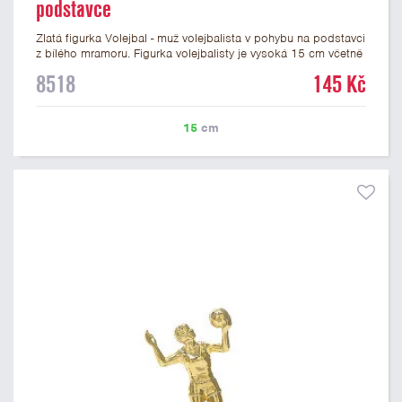
podstavce
Zlatá figurka Volejbal - muž volejbalista v pohybu na podstavci
z bílého mramoru. Figurka volejbalisty je vysoká 15 cm včetně
podstavce. Na mramorový podstavec pod figurku volejbalisty
8518
145 Kč
je možné umístit laserový štítek nebo lesklý papírový štítek s
vlastním textem a nebo logem. Podklady pro výrobu štítku na
tuto krásnou volejbalovou figurku můžete připojit v prvním
15
cm
kroku objednávky.