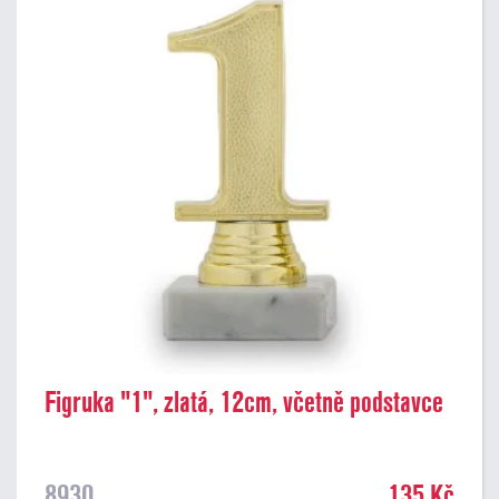
Figruka "1", zlatá, 12cm, včetně podstavce
8930
135 Kč