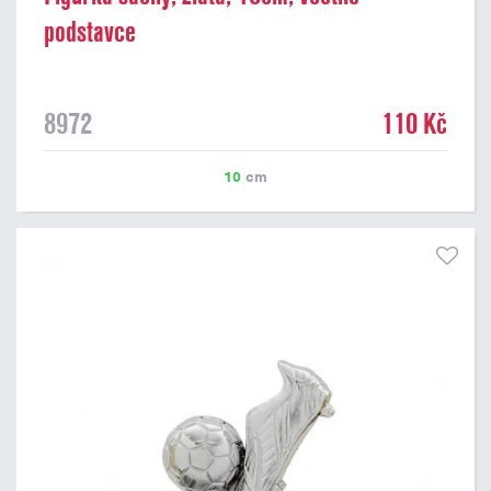
podstavce
8972
110 Kč
10
cm