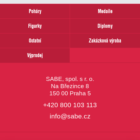
zadejte
prosím
Poháry
Medaile
Váš
email
Figurky
Diplomy
Ostatní
Zakázková výroba
Výprodej
SABE, spol. s r. o.
Na Březince 8
150 00 Praha 5
+420 800 103 113
info@sabe.cz