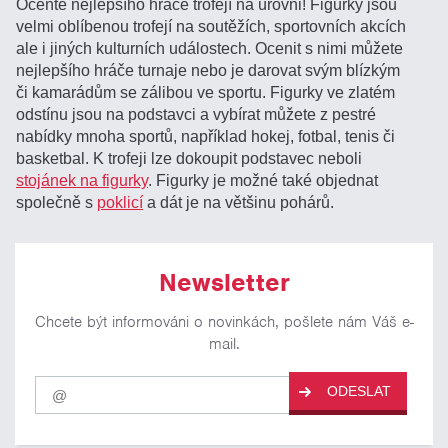
Oceňte nejlepšího hráče trofejí na úrovni! Figurky jsou
velmi oblíbenou trofejí na soutěžích, sportovních akcích
ale i jiných kulturních událostech. Ocenit s nimi můžete
nejlepšího hráče turnaje nebo je darovat svým blízkým
či kamarádům se zálibou ve sportu. Figurky ve zlatém
odstínu jsou na podstavci a vybírat můžete z pestré
nabídky mnoha sportů, například hokej, fotbal, tenis či
basketbal. K trofeji lze dokoupit podstavec neboli
stojánek na figurky
. Figurky je možné také objednat
společně s
poklicí
a dát je na většinu pohárů.
Newsletter
Chcete být informováni o novinkách, pošlete nám Váš e-
mail.
Pro
ODESLAT
odběr
našich
novinek