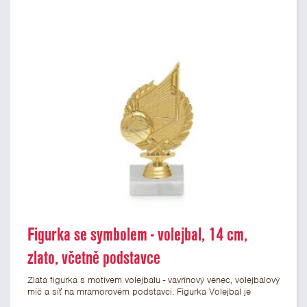
Figurka se symbolem - volejbal, 14 cm,
zlato, včetně podstavce
Zlatá figurka s motivem volejbalu - vavřínový věnec, volejbalový
míč a síť na mramorovém podstavci. Figurka Volejbal je
vysoká 14 cm včetně podstavce. Na podstavec můžete přidat