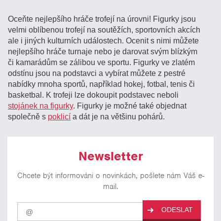
Oceňte nejlepšího hráče trofejí na úrovni! Figurky jsou
velmi oblíbenou trofejí na soutěžích, sportovních akcích
ale i jiných kulturních událostech. Ocenit s nimi můžete
nejlepšího hráče turnaje nebo je darovat svým blízkým
či kamarádům se zálibou ve sportu. Figurky ve zlatém
odstínu jsou na podstavci a vybírat můžete z pestré
nabídky mnoha sportů, například hokej, fotbal, tenis či
basketbal. K trofeji lze dokoupit podstavec neboli
stojánek na figurky
. Figurky je možné také objednat
společně s
poklicí
a dát je na většinu pohárů.
Newsletter
Chcete být informováni o novinkách, pošlete nám Váš e-
mail.
Pro
ODESLAT
odběr