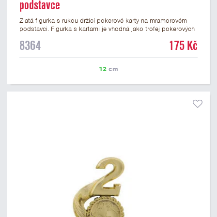
podstavce
Zlatá figurka s rukou držící pokerové karty na mramorovém
podstavci. Figurka s kartami je vhodná jako trofej pokerových
turnajů. Ruka s kartami je vysoká 12 cm včetně podstavce. Na
8364
175 Kč
podstavec lze umístit laserový štítek nebo lesklý papírový
štítek s textem a nebo logem. Podklady pro výrobů štítků
můžete připojit v prvním kroku objednávky.
12
cm