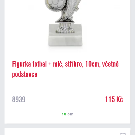
Figurka fotbal + míč, stříbro, 10cm, včetně
podstavce
8939
115 Kč
10
cm