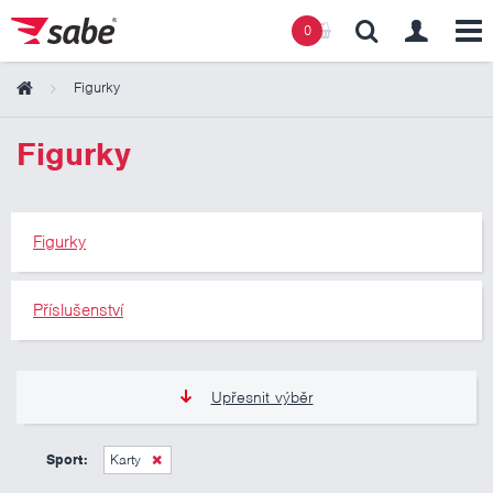
0
Figurky
Obsah košíku
Figurky
Košík zeje prázdnotou
Figurky
Příslušenství
Upřesnit výběr
105 Kč
345 Kč
Sport:
Karty