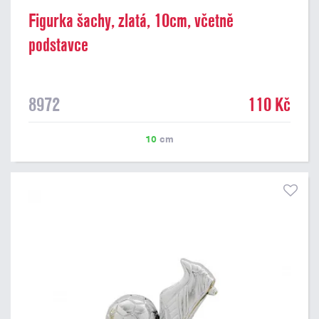
Figurka šachy, zlatá, 10cm, včetně
podstavce
8972
110 Kč
10
cm