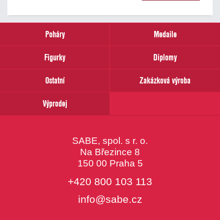
našich
novinek
zadejte
prosím
Poháry
Medaile
Váš
email
Figurky
Diplomy
Ostatní
Zakázková výroba
Výprodej
SABE, spol. s r. o.
Na Březince 8
150 00 Praha 5
+420 800 103 113
info@sabe.cz