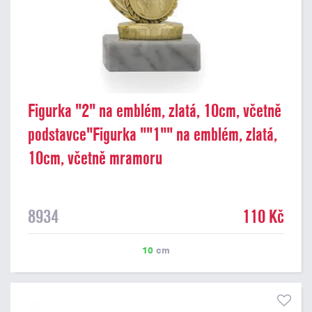
Figurka "2" na emblém, zlatá, 10cm, včetně
podstavce"Figurka ""1"" na emblém, zlatá,
10cm, včetně mramoru
8934
110 Kč
10
cm