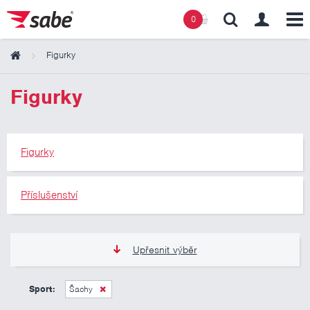
0
Figurky
Obsah košíku
Figurky
Košík zeje prázdnotou
Figurky
Příslušenství
Upřesnit výběr
105 Kč
345 Kč
Sport:
Šachy