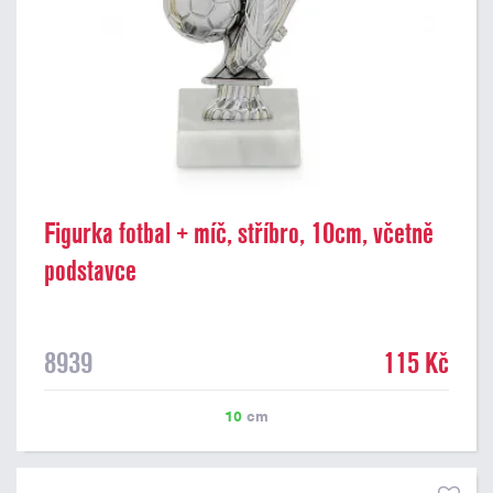
Figurka fotbal + míč, stříbro, 10cm, včetně
podstavce
8939
115 Kč
10
cm