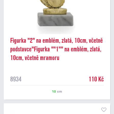
Figurka "2" na emblém, zlatá, 10cm, včetně
podstavce"Figurka ""1"" na emblém, zlatá,
10cm, včetně mramoru
8934
110 Kč
10
cm