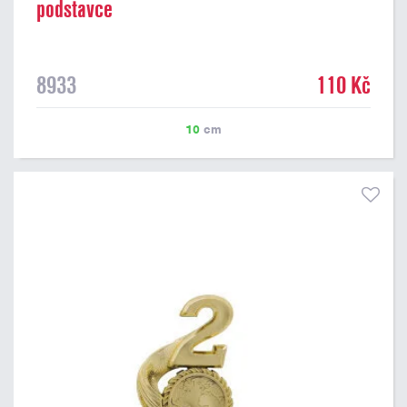
podstavce
8933
110 Kč
10
cm