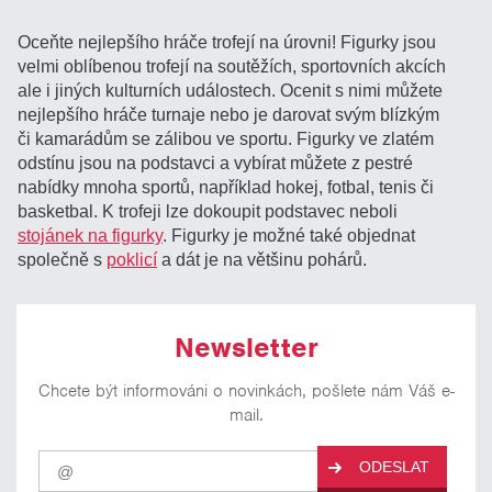
Oceňte nejlepšího hráče trofejí na úrovni! Figurky jsou
velmi oblíbenou trofejí na soutěžích, sportovních akcích
ale i jiných kulturních událostech. Ocenit s nimi můžete
nejlepšího hráče turnaje nebo je darovat svým blízkým
či kamarádům se zálibou ve sportu. Figurky ve zlatém
odstínu jsou na podstavci a vybírat můžete z pestré
nabídky mnoha sportů, například hokej, fotbal, tenis či
basketbal. K trofeji lze dokoupit podstavec neboli
stojánek na figurky
. Figurky je možné také objednat
společně s
poklicí
a dát je na většinu pohárů.
Newsletter
Chcete být informováni o novinkách, pošlete nám Váš e-
mail.
Pro
ODESLAT
odběr