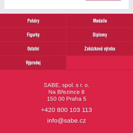
našich
novinek
zadejte
prosím
Poháry
Medaile
Váš
email
Figurky
Diplomy
Ostatní
Zakázková výroba
Výprodej
SABE, spol. s r. o.
Na Březince 8
150 00 Praha 5
+420 800 103 113
info@sabe.cz