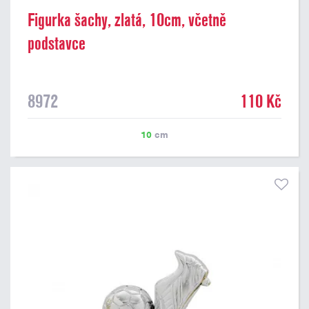
Figurka šachy, zlatá, 10cm, včetně
podstavce
8972
110 Kč
10
cm