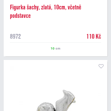
Figurka šachy, zlatá, 10cm, včetně
podstavce
8972
110 Kč
10
cm