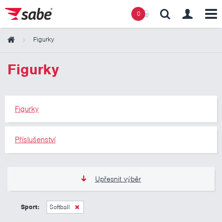
0
Figurky
Obsah košíku
Figurky
Košík zeje prázdnotou
Figurky
Příslušenství
Upřesnit výběr
105 Kč
345 Kč
Sport:
Softball