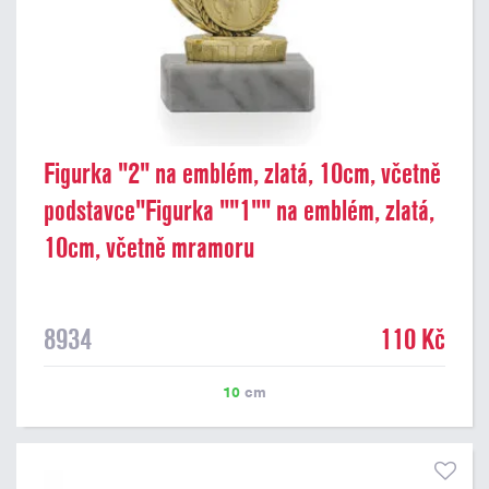
Figurka "2" na emblém, zlatá, 10cm, včetně
podstavce"Figurka ""1"" na emblém, zlatá,
10cm, včetně mramoru
8934
110 Kč
10
cm