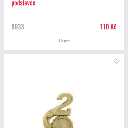
podstavce
8933
110 Kč
10
cm