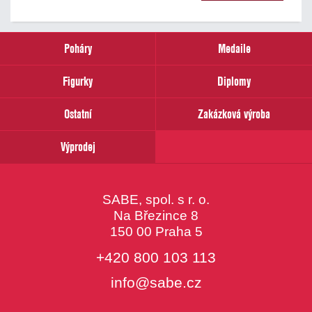
našich
novinek
zadejte
prosím
Poháry
Medaile
Váš
email
Figurky
Diplomy
Ostatní
Zakázková výroba
Výprodej
SABE, spol. s r. o.
Na Březince 8
150 00 Praha 5
+420 800 103 113
info@sabe.cz