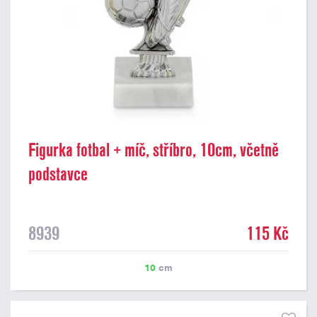
Figurka fotbal + míč, stříbro, 10cm, včetně
podstavce
8939
115 Kč
10
cm