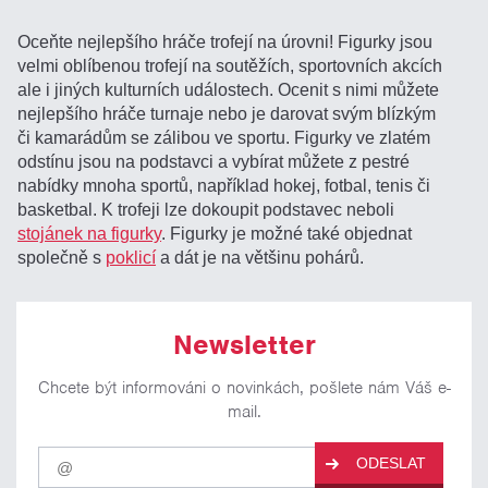
Oceňte nejlepšího hráče trofejí na úrovni! Figurky jsou
velmi oblíbenou trofejí na soutěžích, sportovních akcích
ale i jiných kulturních událostech. Ocenit s nimi můžete
nejlepšího hráče turnaje nebo je darovat svým blízkým
či kamarádům se zálibou ve sportu. Figurky ve zlatém
odstínu jsou na podstavci a vybírat můžete z pestré
nabídky mnoha sportů, například hokej, fotbal, tenis či
basketbal. K trofeji lze dokoupit podstavec neboli
stojánek na figurky
. Figurky je možné také objednat
společně s
poklicí
a dát je na většinu pohárů.
Newsletter
Chcete být informováni o novinkách, pošlete nám Váš e-
mail.
Pro
ODESLAT
odběr