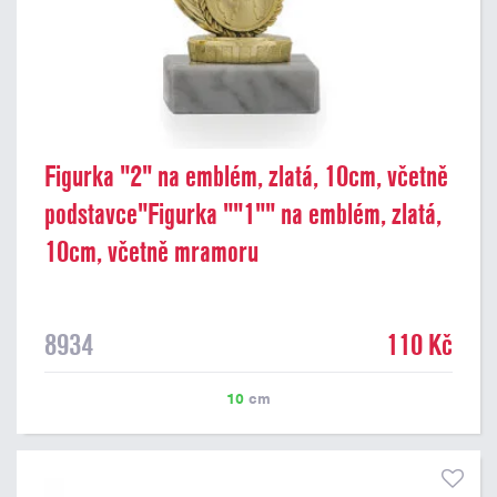
Figurka "2" na emblém, zlatá, 10cm, včetně
podstavce"Figurka ""1"" na emblém, zlatá,
10cm, včetně mramoru
8934
110 Kč
10
cm