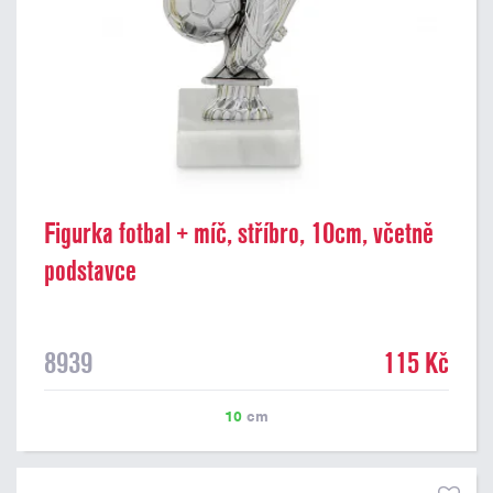
Figurka fotbal + míč, stříbro, 10cm, včetně
podstavce
8939
115 Kč
10
cm