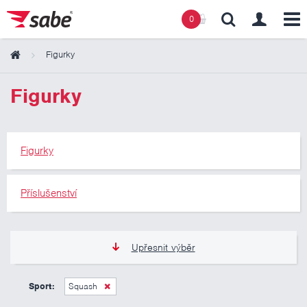
0
Figurky
Obsah košíku
Figurky
Košík zeje prázdnotou
Figurky
Příslušenství
Upřesnit výběr
105 Kč
345 Kč
Sport:
Squash