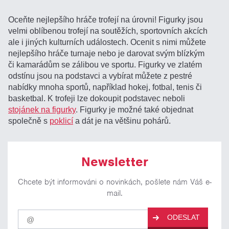
Oceňte nejlepšího hráče trofejí na úrovni! Figurky jsou
velmi oblíbenou trofejí na soutěžích, sportovních akcích
ale i jiných kulturních událostech. Ocenit s nimi můžete
nejlepšího hráče turnaje nebo je darovat svým blízkým
či kamarádům se zálibou ve sportu. Figurky ve zlatém
odstínu jsou na podstavci a vybírat můžete z pestré
nabídky mnoha sportů, například hokej, fotbal, tenis či
basketbal. K trofeji lze dokoupit podstavec neboli
stojánek na figurky
. Figurky je možné také objednat
společně s
poklicí
a dát je na většinu pohárů.
Newsletter
Chcete být informováni o novinkách, pošlete nám Váš e-
mail.
Pro
ODESLAT
odběr