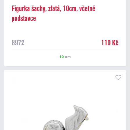
Figurka šachy, zlatá, 10cm, včetně
podstavce
8972
110 Kč
10
cm