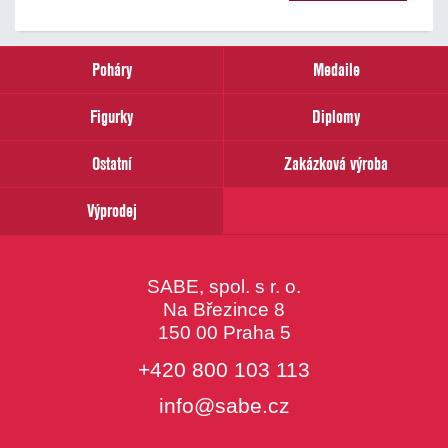
našich
novinek
zadejte
prosím
Poháry
Medaile
Váš
email
Figurky
Diplomy
Ostatní
Zakázková výroba
Výprodej
SABE, spol. s r. o.
Na Březince 8
150 00 Praha 5
+420 800 103 113
info@sabe.cz