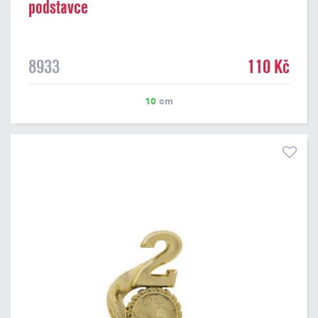
podstavce
8933
110 Kč
10
cm