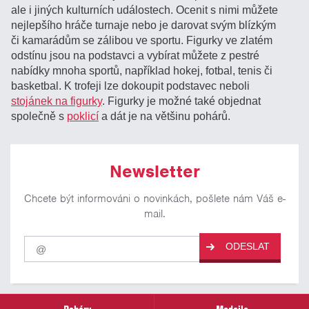
ale i jiných kulturních událostech. Ocenit s nimi můžete
nejlepšího hráče turnaje nebo je darovat svým blízkým
či kamarádům se zálibou ve sportu. Figurky ve zlatém
odstínu jsou na podstavci a vybírat můžete z pestré
nabídky mnoha sportů, například hokej, fotbal, tenis či
basketbal. K trofeji lze dokoupit podstavec neboli
stojánek na figurky
. Figurky je možné také objednat
společně s
poklicí
a dát je na většinu pohárů.
Newsletter
Chcete být informováni o novinkách, pošlete nám Váš e-
mail.
Pro
ODESLAT
odběr
našich
novinek
zadejte
prosím