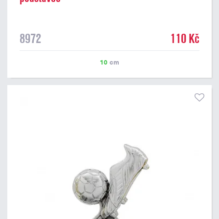
8972
110 Kč
10
cm