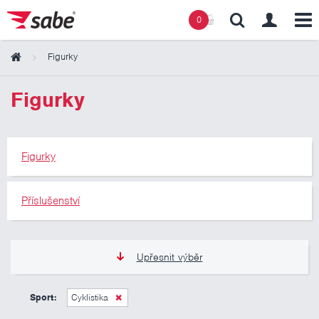
0
Figurky
Obsah košíku
Figurky
Košík zeje prázdnotou
Figurky
Příslušenství
Upřesnit výběr
105 Kč
345 Kč
Sport:
Cyklistika