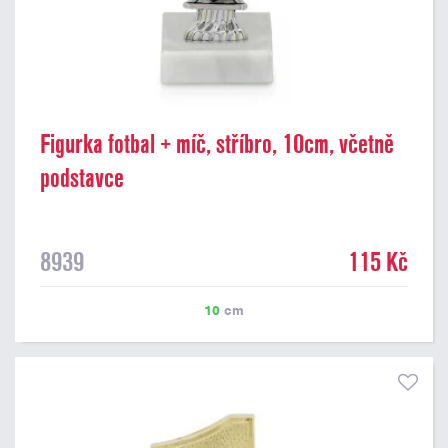
Figurka fotbal + míč, stříbro, 10cm, včetně
podstavce
8939
115 Kč
10
cm