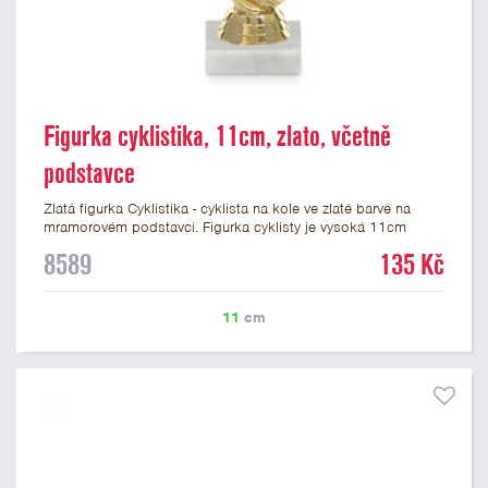
Figurka cyklistika, 11cm, zlato, včetně
podstavce
Zlatá figurka Cyklistika - cyklista na kole ve zlaté barvě na
mramorovém podstavci. Figurka cyklisty je vysoká 11cm
včetně podstavce. Na mramorový podstavec lze nalepit
8589
135 Kč
laserový štítek nebo lesklý papírový štítek s textem a nebo
logem. Podklady pro výrobu štítku na cyklistickou figurku
můžete přiložit v prvním kroku objednávky.
11
cm