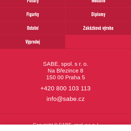
Poháry
Medaile
Váš
email
Figurky
Diplomy
Ostatní
Zakázková výroba
Výprodej
SABE, spol. s r. o.
Na Březince 8
150 00 Praha 5
+420 800 103 113
info@sabe.cz
Copyright © SABE, spol. s r. o. |
o cookies
|
nastavení cookies