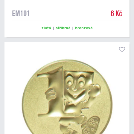
EM101
6 Kč
zlatá
|
stříbrná
|
bronzová