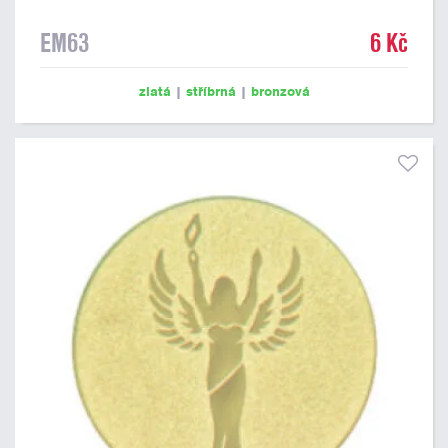
EM63
6 Kč
zlatá
|
stříbrná
|
bronzová