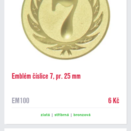
Emblém číslice 7, pr. 25 mm
EM100
6 Kč
zlatá
|
stříbrná
|
bronzová