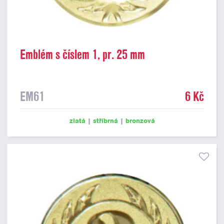
Emblém s číslem 1, pr. 25 mm
EM61
6 Kč
zlatá
|
stříbrná
|
bronzová