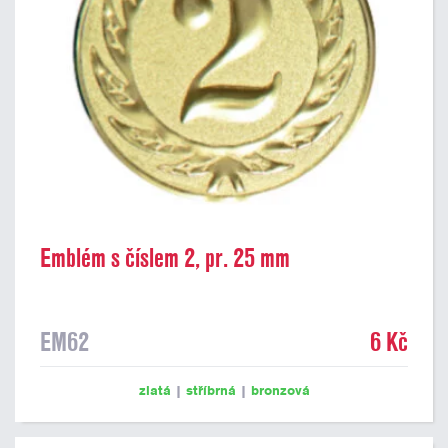
Emblém s číslem 2, pr. 25 mm
EM62
6 Kč
zlatá
|
stříbrná
|
bronzová