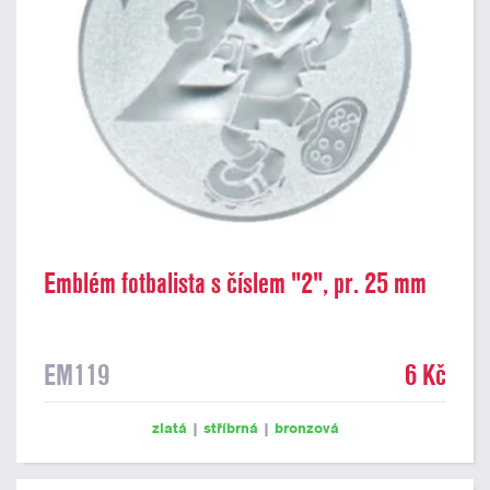
Emblém fotbalista s číslem "2", pr. 25 mm
EM119
6 Kč
zlatá
|
stříbrná
|
bronzová