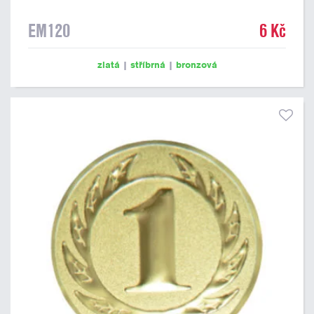
EM120
6 Kč
zlatá
|
stříbrná
|
bronzová