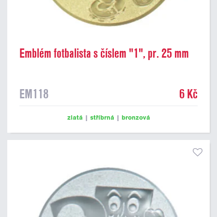
Emblém fotbalista s číslem "1", pr. 25 mm
EM118
6 Kč
zlatá
|
stříbrná
|
bronzová