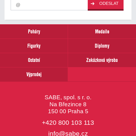
Pro
ODESLAT
odběr
našich
novinek
zadejte
prosím
Poháry
Medaile
Váš
email
Figurky
Diplomy
Ostatní
Zakázková výroba
Výprodej
SABE, spol. s r. o.
Na Březince 8
150 00 Praha 5
+420 800 103 113
info@sabe.cz