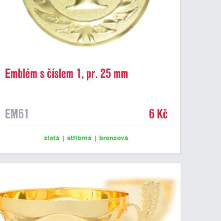
Emblém s číslem 1, pr. 25 mm
EM61
6 Kč
zlatá
|
stříbrná
|
bronzová