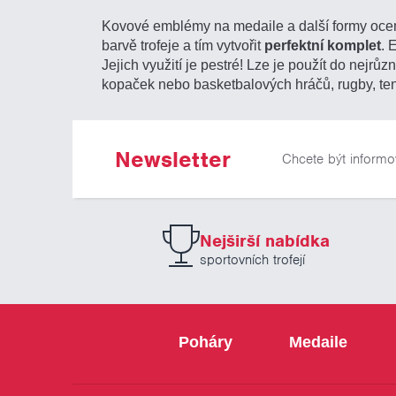
Kovové emblémy na medaile a další formy ocen
barvě trofeje a tím vytvořit
perfektní komplet
. 
Jejich využití je pestré! Lze je použít do nejrůz
kopaček nebo basketbalových hráčů, rugby, teni
Newsletter
Chcete být informo
Nejširší nabídka
sportovních trofejí
Poháry
Medaile