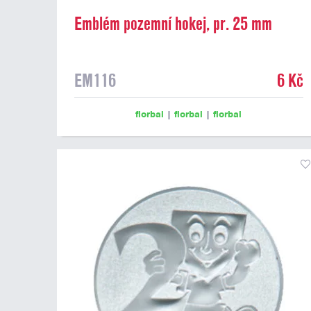
Emblém pozemní hokej, pr. 25 mm
EM116
6 Kč
florbal
|
florbal
|
florbal