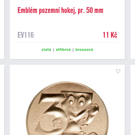
Emblém pozemní hokej, pr. 50 mm
EV116
11 Kč
zlatá
|
stříbrná
|
bronzová