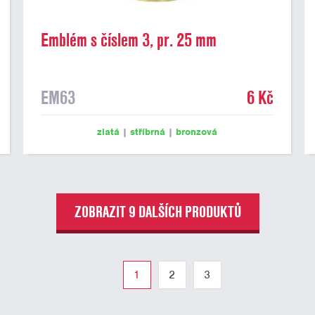
Emblém s číslem 3, pr. 25 mm
EM63
6 Kč
zlatá
|
stříbrná
|
bronzová
ZOBRAZIT 9 DALŠÍCH PRODUKTŮ
1
2
3