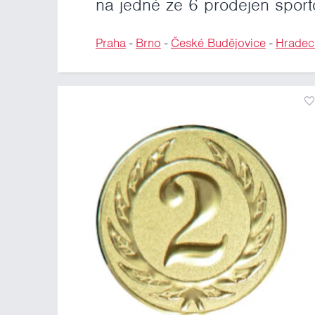
na jedné ze 6 prodejen sport
Praha
-
Brno
-
České Budějovice
-
Hradec