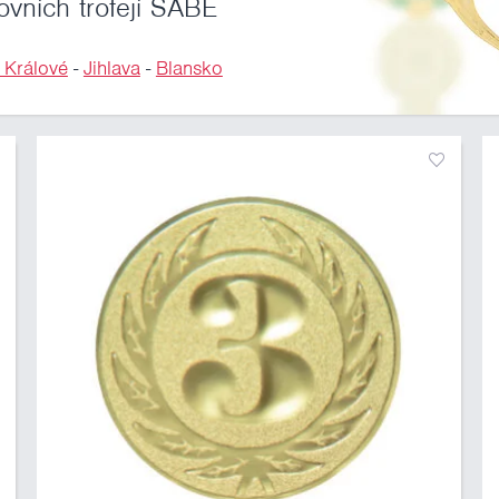
ovních trofejí SABE
 Králové
-
Jihlava
-
Blansko