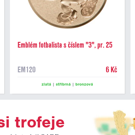
Emblém fotbalista s číslem "3", pr. 25
mm
EM120
6 Kč
zlatá
|
stříbrná
|
bronzová
i trofeje