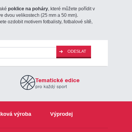
také
poklice na poháry
, které můžete pořídit v
a ve dvou velikostech (25 mm a 50 mm).
te ozdobit motivem fotbalisty, fotbalové sítě,
ODESLAT
Tematické edice
pro každý sport
ková výroba
Výprodej