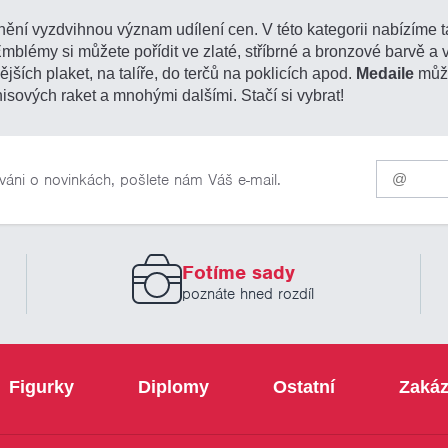
ění vyzdvihnou význam udílení cen. V této kategorii nabízíme 
Emblémy si můžete pořídit ve zlaté, stříbrné a bronzové barvě 
nějších plaket, na talíře, do terčů na poklicích apod.
Medaile
může
sových raket a mnohými dalšími. Stačí si vybrat!
Pro
váni o novinkách, pošlete nám Váš e-mail.
odběr
našich
novinek
zadejte
prosím
Fotíme sady
Váš
email
poznáte hned rozdíl
Figurky
Diplomy
Ostatní
Zakáz