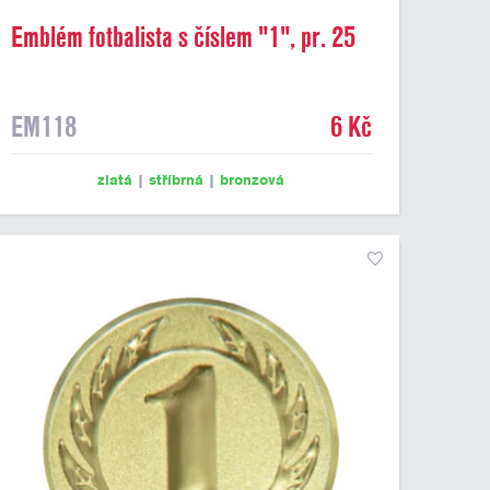
Emblém fotbalista s číslem "1", pr. 25
mm
EM118
6 Kč
zlatá
|
stříbrná
|
bronzová