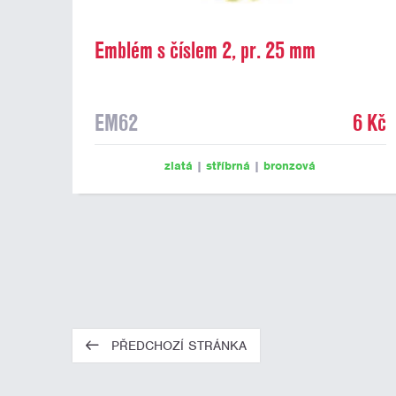
Emblém s číslem 2, pr. 25 mm
EM62
6 Kč
zlatá
|
stříbrná
|
bronzová
PŘEDCHOZÍ STRÁNKA