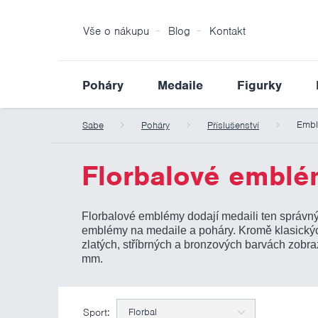
Vše o nákupu
Blog
Kontakt
Poháry
Medaile
Figurky
Emb
Sabe
Poháry
Příslušenství
Florbalové embl
Florbalové emblémy dodají medaili ten správný
emblémy na medaile a poháry. Kromě klasickýc
zlatých, stříbrných a bronzových barvách zobr
mm.
Sport:
Florbal