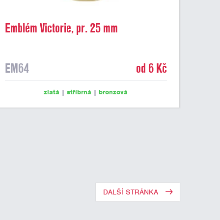
Emblém Victorie, pr. 25 mm
EM64
od 6 Kč
zlatá
|
stříbrná
|
bronzová
DALŠÍ STRÁNKA