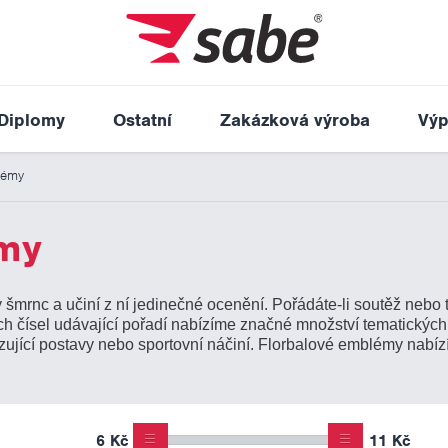
Diplomy
Ostatní
Zakázková výroba
Výp
lémy
émy
 šmrnc a učiní z ní jedinečné ocenění. Pořádáte-li soutěž nebo
h čísel udávající pořadí nabízíme značné množství tematickýc
azující postavy nebo sportovní náčiní. Florbalové emblémy nab
6 Kč
11 Kč