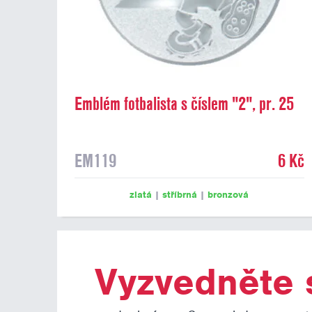
Emblém fotbalista s číslem "2", pr. 25
mm
EM119
6 Kč
zlatá
|
stříbrná
|
bronzová
Vyzvedněte s