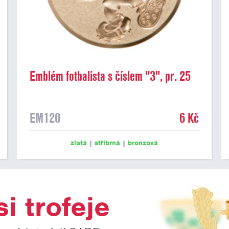
Emblém fotbalista s číslem "3", pr. 25
mm
EM120
6 Kč
zlatá
|
stříbrná
|
bronzová
i trofeje