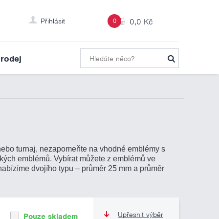
Přihlásit
0
0,0 Kč
rodej
ž nebo turnaj, nezapomeňte na vhodné emblémy s
ických emblémů. Vybírat můžete z emblémů ve
 nabízíme dvojího typu – průměr 25 mm a průměr
Upřesnit výběr
Pouze skladem