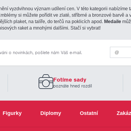
ění vyzdvihnou význam udílení cen. V této kategorii nabízíme 
Emblémy si můžete pořídit ve zlaté, stříbrné a bronzové barvě 
nějších plaket, na talíře, do terčů na poklicích apod.
Medaile
může
sových raket a mnohými dalšími. Stačí si vybrat!
Pro
váni o novinkách, pošlete nám Váš e-mail.
odběr
našich
novinek
zadejte
prosím
Fotíme sady
Váš
email
poznáte hned rozdíl
Figurky
Diplomy
Ostatní
Zakáz