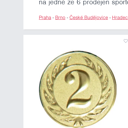
na jedné ze 6 prodejen sport
Praha
-
Brno
-
České Budějovice
-
Hradec