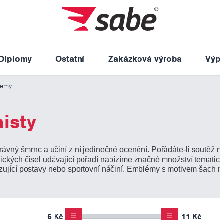
Diplomy
Ostatní
Zakázková výroba
Výp
lémy
isty
rávný šmrnc a učiní z ní jedinečné ocenění. Pořádáte-li soutě
ických čísel udávající pořadí nabízíme značné množství temat
azující postavy nebo sportovní náčiní. Emblémy s motivem šach
6 Kč
11 Kč