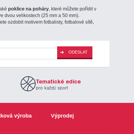
také
poklice na poháry
, které můžete pořídit v
a ve dvou velikostech (25 mm a 50 mm).
te ozdobit motivem fotbalisty, fotbalové sítě,
ODESLAT
Tematické edice
pro každý sport
ková výroba
Výprodej