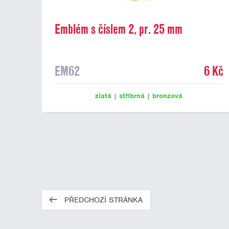
Emblém s číslem 2, pr. 25 mm
EM62
6 Kč
zlatá
|
stříbrná
|
bronzová
PŘEDCHOZÍ STRÁNKA