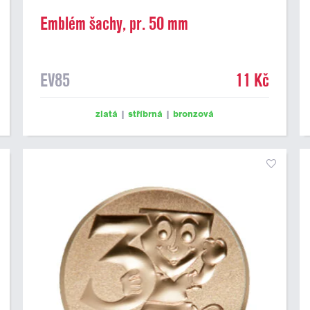
Emblém šachy, pr. 50 mm
EV85
11 Kč
zlatá
|
stříbrná
|
bronzová