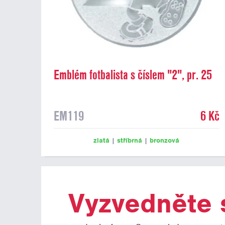
Emblém fotbalista s číslem "2", pr. 25
mm
EM119
6 Kč
zlatá
|
stříbrná
|
bronzová
Vyzvedněte s