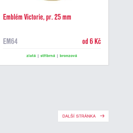
Emblém Victorie, pr. 25 mm
EM64
od 6 Kč
zlatá
|
stříbrná
|
bronzová
DALŠÍ STRÁNKA