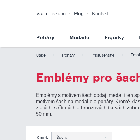
Vše o nákupu
Blog
Kontakt
Poháry
Medaile
Figurky
Emb
Sabe
Poháry
Příslušenství
Emblémy pro šach
Emblémy s motivem šach dodají medaili ten sp
motivem šach na medaile a poháry. Kromě klas
zlatých, stříbrných a bronzových barvách zobr
50 mm.
Sport:
Šachy