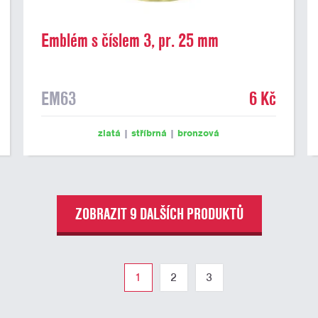
Emblém s číslem 3, pr. 25 mm
EM63
6 Kč
zlatá
|
stříbrná
|
bronzová
ZOBRAZIT 9 DALŠÍCH PRODUKTŮ
1
2
3