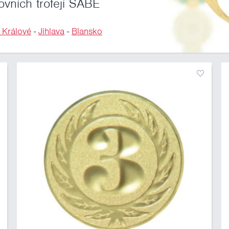
ovních trofejí SABE
 Králové
-
Jihlava
-
Blansko