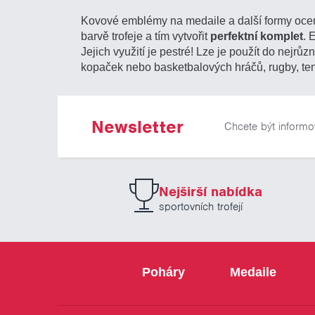
Kovové emblémy na medaile a další formy ocen
barvě trofeje a tím vytvořit
perfektní komplet
. 
Jejich využití je pestré! Lze je použít do nejrůz
kopaček nebo basketbalových hráčů, rugby, teni
Newsletter
Chcete být informo
Nejširší nabídka
sportovních trofejí
Poháry
Medaile