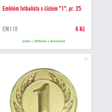
Emblém fotbalista s číslem "1", pr. 25
mm
EM118
6 Kč
zlatá
|
stříbrná
|
bronzová