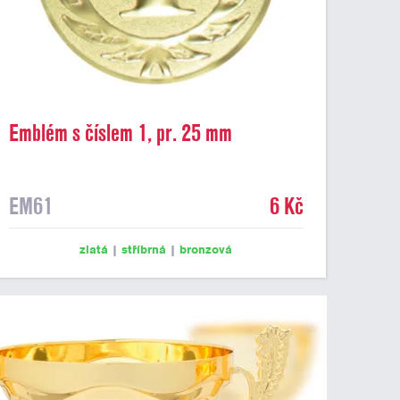
Emblém s číslem 1, pr. 25 mm
EM61
6 Kč
zlatá
|
stříbrná
|
bronzová