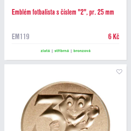
Emblém fotbalista s číslem "2", pr. 25 mm
EM119
6 Kč
zlatá
|
stříbrná
|
bronzová