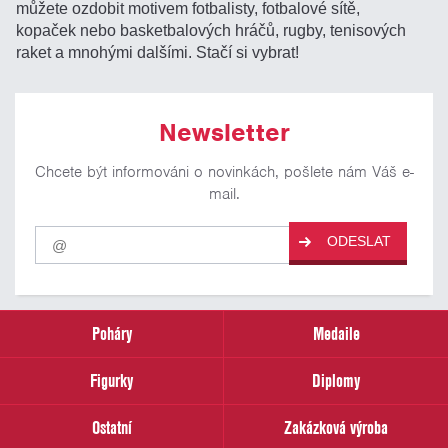
můžete ozdobit motivem fotbalisty, fotbalové sítě,
kopaček nebo basketbalových hráčů, rugby, tenisových
raket a mnohými dalšími. Stačí si vybrat!
Newsletter
Chcete být informováni o novinkách, pošlete nám Váš e-
mail.
Pro
ODESLAT
odběr
našich
novinek
zadejte
prosím
Poháry
Medaile
Váš
email
Figurky
Diplomy
Ostatní
Zakázková výroba