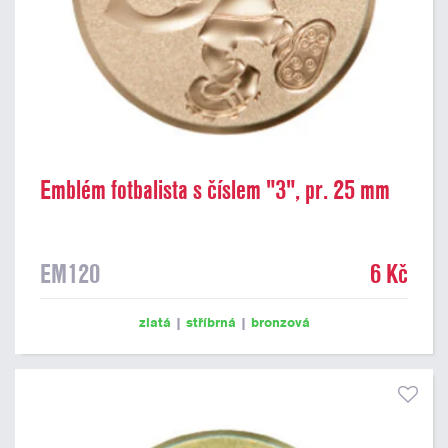
Emblém fotbalista s číslem "3", pr. 25 mm
EM120
6 Kč
zlatá
|
stříbrná
|
bronzová