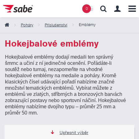
0
Emblémy
Poháry
Příslušenství
Obsah košíku
Hokejbalové emblémy
Hokejbalové emblémy dodají medaili ten správný
Košík zeje prázdnotou
šmrnc a učiní z ní jedinečné ocenění. Pořádáte-li
soutěž nebo turnaj, nezapomeňte na vhodné
hokejbalové emblémy na medaile a poháry. Kromě
klasických čísel udávající pořadí nabízíme značné
množství tematických emblémů. Vybírat můžete z
emblémů ve zlatých, stříbrných a bronzových barvách
zobrazující postavy nebo sportovní náčiní. Hokejbalové
emblémy nabízíme dvojího typu – průměr 25 mm a
průměr 50 mm.
Upřesnit výběr