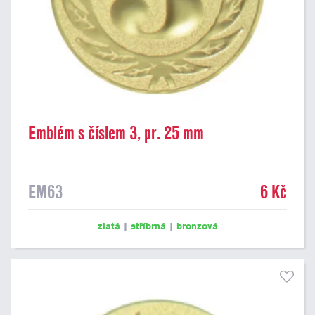
Emblém s číslem 3, pr. 25 mm
EM63
6 Kč
zlatá
|
stříbrná
|
bronzová