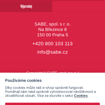
Výprodej
SABE, spol. s r. o.
Na Březince 8
150 00 Praha 5
+420 800 103 113
info@sabe.cz
Copyright © SABE, spol. s r. o. |
o cookies
|
nastavení cookies
Používáme cookies
Díky cookies může náš e-shop správně fungovat.
Pomáhají nám také správně vyhodnocovat návštěvnost a
zkvalitňovat obsah. Více se dozvíte v sekci
Cookies
.