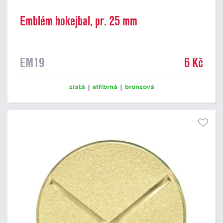
Emblém hokejbal, pr. 25 mm
EM19
6 Kč
zlatá
|
stříbrná
|
bronzová