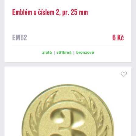
Emblém s číslem 2, pr. 25 mm
EM62
6 Kč
zlatá
|
stříbrná
|
bronzová