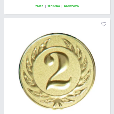
zlatá
|
stříbrná
|
bronzová