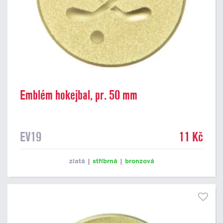
Emblém hokejbal, pr. 50 mm
EV19
11 Kč
zlatá
|
stříbrná
|
bronzová