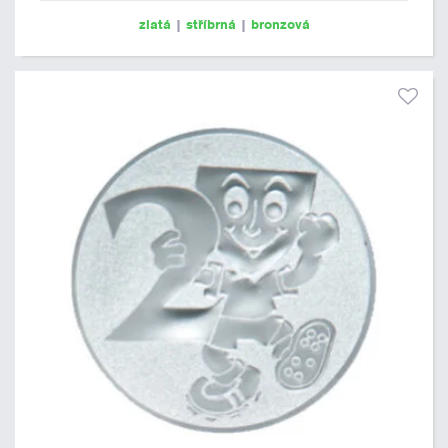
zlatá
|
stříbrná
|
bronzová