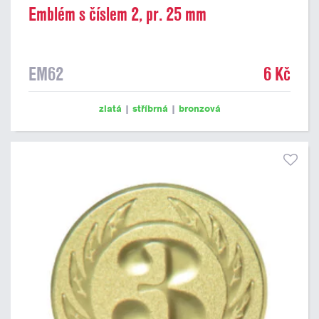
Emblém s číslem 2, pr. 25 mm
EM62
6 Kč
zlatá
|
stříbrná
|
bronzová