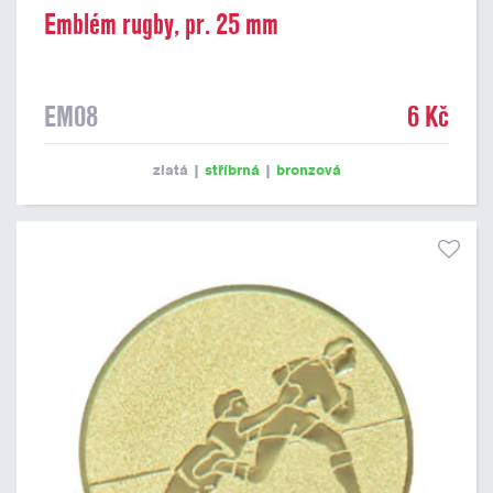
Emblém rugby, pr. 25 mm
EM08
6 Kč
zlatá
|
stříbrná
|
bronzová