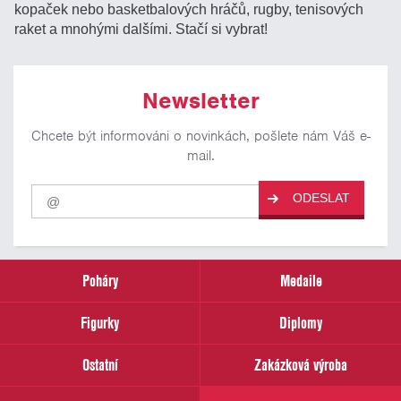
kopaček nebo basketbalových hráčů, rugby, tenisových
raket a mnohými dalšími. Stačí si vybrat!
Newsletter
Chcete být informováni o novinkách, pošlete nám Váš e-
mail.
Pro
ODESLAT
odběr
našich
novinek
zadejte
prosím
Poháry
Medaile
Váš
email
Figurky
Diplomy
Ostatní
Zakázková výroba