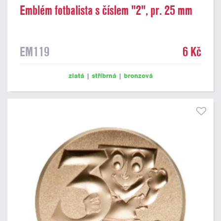
Emblém fotbalista s číslem "2", pr. 25 mm
EM119
6 Kč
zlatá
|
stříbrná
|
bronzová