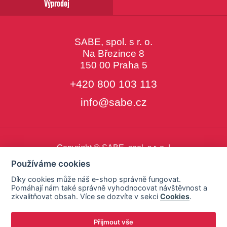
Výprodej
SABE, spol. s r. o.
Na Březince 8
150 00 Praha 5
+420 800 103 113
info@sabe.cz
Copyright © SABE, spol. s r. o. |
o cookies
|
nastavení cookies
Používáme cookies
Díky cookies může náš e-shop správně fungovat.
Pomáhají nám také správně vyhodnocovat návštěvnost a
zkvalitňovat obsah. Více se dozvíte v sekci
Cookies
.
Přijmout vše