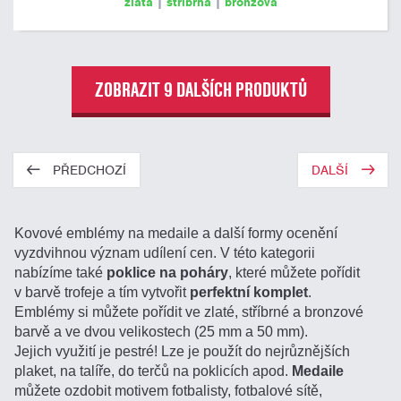
zlatá
|
stříbrná
|
bronzová
ZOBRAZIT 9 DALŠÍCH PRODUKTŮ
PŘEDCHOZÍ
DALŠÍ
Kovové emblémy na medaile a další formy ocenění
vyzdvihnou význam udílení cen. V této kategorii
nabízíme také
poklice na poháry
, které můžete pořídit
v barvě trofeje a tím vytvořit
perfektní komplet
.
Emblémy si můžete pořídit ve zlaté, stříbrné a bronzové
barvě a ve dvou velikostech (25 mm a 50 mm).
Jejich využití je pestré! Lze je použít do nejrůznějších
plaket, na talíře, do terčů na poklicích apod.
Medaile
můžete ozdobit motivem fotbalisty, fotbalové sítě,