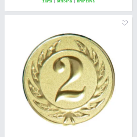
zlatá
|
stříbrná
|
bronzová