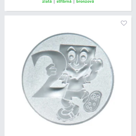
zlatá
|
stříbrná
|
bronzová