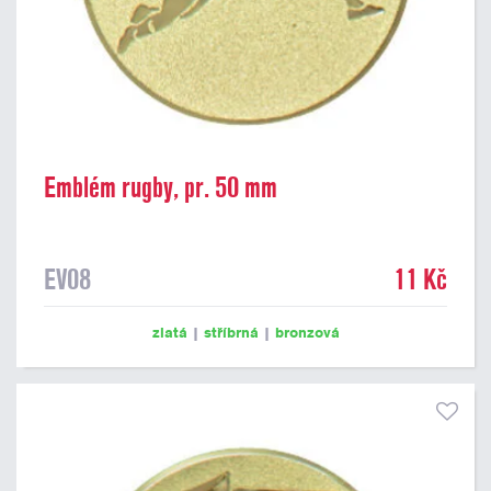
Emblém rugby, pr. 50 mm
EV08
11 Kč
zlatá
|
stříbrná
|
bronzová