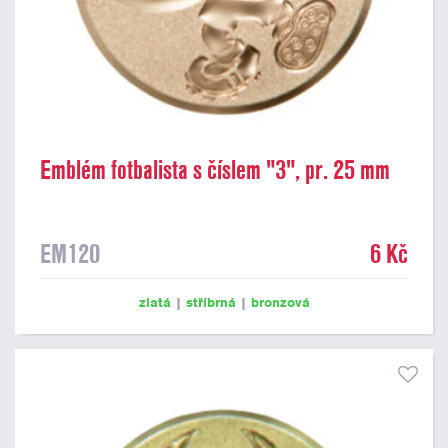
Emblém fotbalista s číslem "3", pr. 25 mm
EM120
6 Kč
zlatá
|
stříbrná
|
bronzová