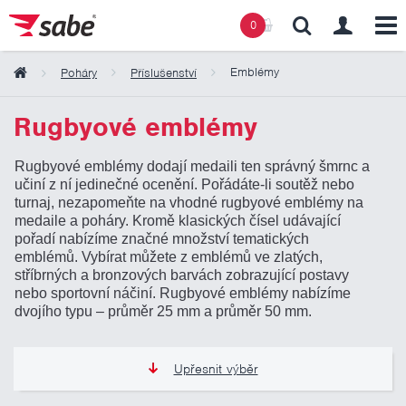
0
Emblémy
Poháry
Příslušenství
Obsah košíku
Rugbyové emblémy
Rugbyové emblémy dodají medaili ten správný šmrnc a
Košík zeje prázdnotou
učiní z ní jedinečné ocenění. Pořádáte-li soutěž nebo
turnaj, nezapomeňte na vhodné rugbyové emblémy na
medaile a poháry. Kromě klasických čísel udávající
pořadí nabízíme značné množství tematických
emblémů. Vybírat můžete z emblémů ve zlatých,
stříbrných a bronzových barvách zobrazující postavy
nebo sportovní náčiní. Rugbyové emblémy nabízíme
dvojího typu – průměr 25 mm a průměr 50 mm.
Upřesnit výběr