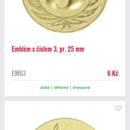
Emblém s číslem 3, pr. 25 mm
EM63
6 Kč
zlatá
|
stříbrná
|
bronzová