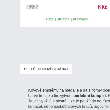
EM62
6 Kč
zlatá
|
stříbrná
|
bronzová
PŘEDCHOZÍ STRÁNKA
Kovové emblémy na medaile a další formy ocen
barvě trofeje a tím vytvořit
perfektní komplet
. 
Jejich využití je pestré! Lze je použít do nejrůz
kopaček nebo basketbalových hráčů, rugby, teni