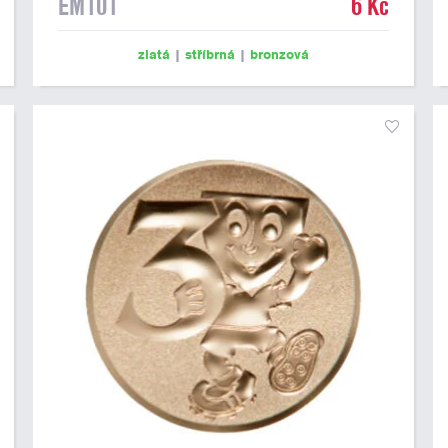
EM101
6 Kč
zlatá
|
stříbrná
|
bronzová