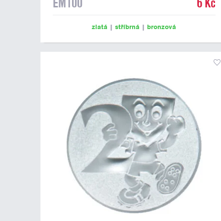
EM100
6 Kč
zlatá
|
stříbrná
|
bronzová