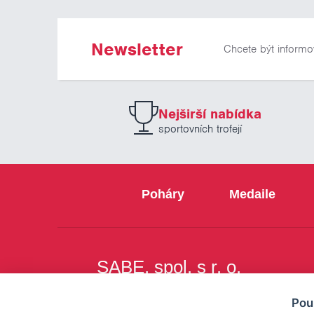
Newsletter
Chcete být informo
Nejširší nabídka
sportovních trofejí
Poháry
Medaile
SABE, spol. s r. o.
Na Březince 8
Pou
150 00 Praha 5