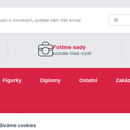
Pro
váni o novinkách, pošlete nám Váš e-mail.
odběr
našich
novinek
zadejte
prosím
Fotíme sady
Váš
email
poznáte hned rozdíl
Figurky
Diplomy
Ostatní
Zakáz
+420 800 103 113
žíváme cookies