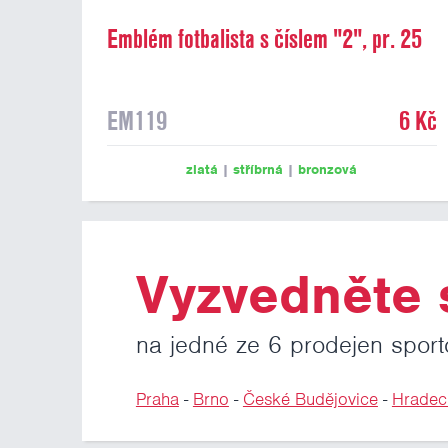
Emblém fotbalista s číslem "2", pr. 25
mm
EM119
6 Kč
zlatá
|
stříbrná
|
bronzová
Vyzvedněte s
na jedné ze 6 prodejen sport
Praha
-
Brno
-
České Budějovice
-
Hradec