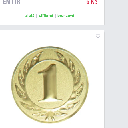
EM118
6 Kč
zlatá
|
stříbrná
|
bronzová