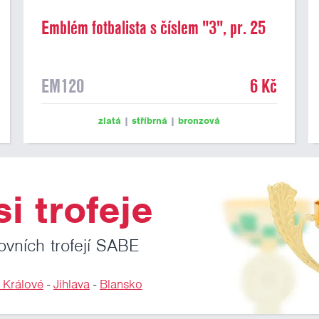
Emblém fotbalista s číslem "3", pr. 25
mm
EM120
6 Kč
zlatá
|
stříbrná
|
bronzová
i trofeje
ovních trofejí SABE
 Králové
-
Jihlava
-
Blansko