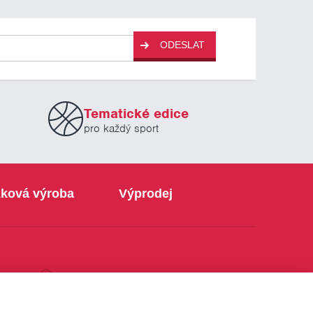
ODESLAT
Tematické edice
pro každý sport
ková výroba
Výprodej
info@sabe.cz