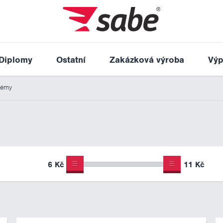
Diplomy
Ostatní
Zakázková výroba
Výp
lémy
6 Kč
11 Kč