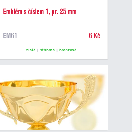
Emblém s číslem 1, pr. 25 mm
EM61
6 Kč
zlatá
|
stříbrná
|
bronzová