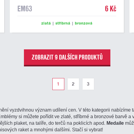
EM63
6 Kč
zlatá
|
stříbrná
|
bronzová
ZOBRAZIT 9 DALŠÍCH PRODUKTŮ
1
2
3
ění vyzdvihnou význam udílení cen. V této kategorii nabízíme 
Emblémy si můžete pořídit ve zlaté, stříbrné a bronzové barvě 
nějších plaket, na talíře, do terčů na poklicích apod.
Medaile
může
sových raket a mnohými dalšími. Stačí si vybrat!