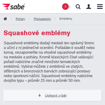
0
Emblémy
Poháry
Příslušenství
Obsah košíku
Squashové emblémy
Squashové emblémy dodají medaili ten správný šmrnc
Košík zeje prázdnotou
a učiní z ní jedinečné ocenění. Pořádáte-li soutěž nebo
turnaj, nezapomeňte na vhodné squashové emblémy
na medaile a poháry. Kromě klasických čísel udávající
pořadí nabízíme značné množství tematických
emblémů. Vybírat můžete z emblémů ve zlatých,
stříbrných a bronzových barvách zobrazující postavy
nebo sportovní náčiní. Squashové emblémy nabízíme
dvojího typu – průměr 25 mm a průměr 50 mm.
Upřesnit výběr