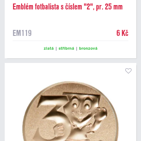
Emblém fotbalista s číslem "2", pr. 25 mm
EM119
6 Kč
zlatá
|
stříbrná
|
bronzová