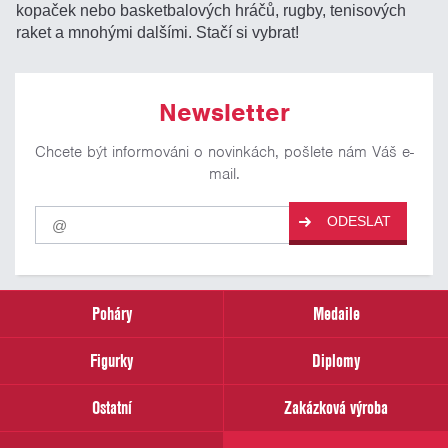
kopaček nebo basketbalových hráčů, rugby, tenisových
raket a mnohými dalšími. Stačí si vybrat!
Newsletter
Chcete být informováni o novinkách, pošlete nám Váš e-
mail.
Pro
ODESLAT
odběr
našich
novinek
zadejte
prosím
Poháry
Medaile
Váš
email
Figurky
Diplomy
Ostatní
Zakázková výroba