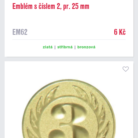
Emblém s číslem 2, pr. 25 mm
EM62
6 Kč
zlatá
|
stříbrná
|
bronzová