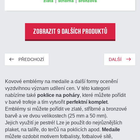
zlatá
|
stříbrná
|
bronzová
ZOBRAZIT 9 DALŠÍCH PRODUKTŮ
PŘEDCHOZÍ
DALŠÍ
Kovové emblémy na medaile a další formy ocenění
vyzdvihnou význam udílení cen. V této kategorii
nabízíme také
poklice na poháry
, které můžete pořídit
v barvě trofeje a tím vytvořit
perfektní komplet
.
Emblémy si můžete pořídit ve zlaté, stříbrné a bronzové
barvě a ve dvou velikostech (25 mm a 50 mm).
Jejich využití je pestré! Lze je použít do nejrůznějších
plaket, na talíře, do terčů na poklicích apod.
Medaile
můžete ozdobit motivem fotbalisty, fotbalové sítě,