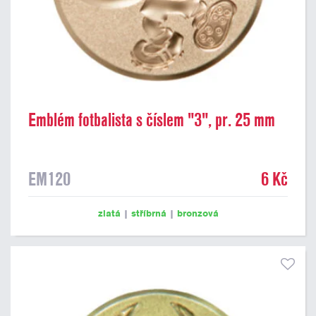
Emblém fotbalista s číslem "3", pr. 25 mm
EM120
6 Kč
zlatá
|
stříbrná
|
bronzová