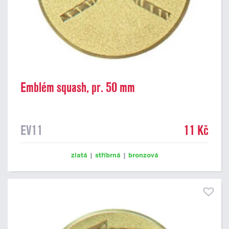
Emblém squash, pr. 50 mm
EV11
11 Kč
zlatá
|
stříbrná
|
bronzová