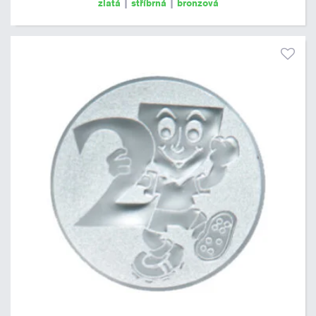
zlatá
|
stříbrná
|
bronzová