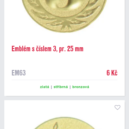
Emblém s číslem 3, pr. 25 mm
EM63
6 Kč
zlatá
|
stříbrná
|
bronzová