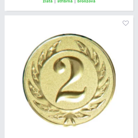
zlatá
|
stříbrná
|
bronzová