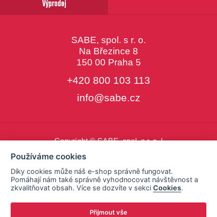
Výprodej
SABE, spol. s r. o.
Na Březince 8
150 00 Praha 5
+420 800 103 113
info@sabe.cz
Copyright © SABE, spol. s r. o. |
o cookies
|
nastavení cookies
Používáme cookies
Díky cookies může náš e-shop správně fungovat.
Pomáhají nám také správně vyhodnocovat návštěvnost a
zkvalitňovat obsah. Více se dozvíte v sekci
Cookies
.
Přijmout vše