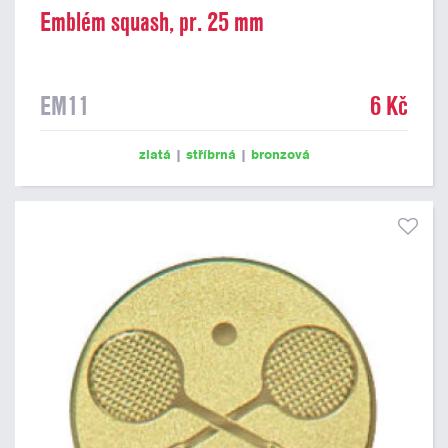
Emblém squash, pr. 25 mm
EM11
6 Kč
zlatá
|
stříbrná
|
bronzová