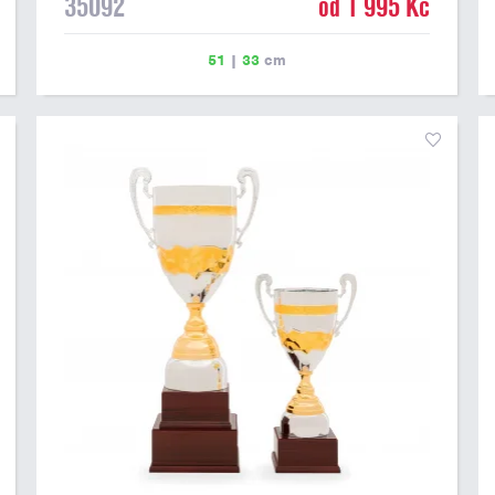
35092
od 1 995 Kč
51
|
33
cm