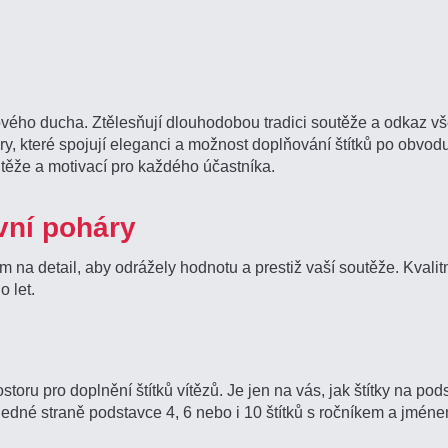
ho ducha. Ztělesňují dlouhodobou tradici soutěže a odkaz vše
ry, které spojují eleganci a možnost doplňování štítků po obvod
těže a motivací pro každého účastníka.
ovní poháry
na detail, aby odrážely hodnotu a prestiž vaší soutěže. Kvalit
 let.
oru pro doplnění štítků vítězů. Je jen na vás, jak štítky na pod
edné straně podstavce 4, 6 nebo i 10 štítků s ročníkem a jménem