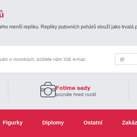
ů
o menší repliku. Repliky putovních pohárů slouží jako trvalá
Pro
váni o novinkách, pošlete nám Váš e-mail.
odběr
našich
novinek
zadejte
prosím
Fotíme sady
Váš
email
poznáte hned rozdíl
Figurky
Diplomy
Ostatní
Zakáz