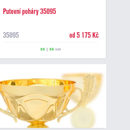
Putovní poháry 35095
35095
od 5 175 Kč
85
|
55
cm