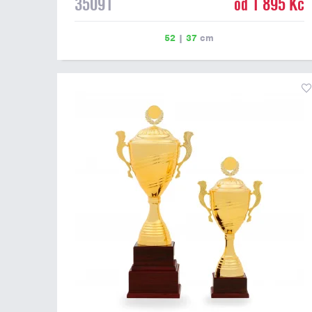
35091
od 1 895 Kč
52
|
37
cm