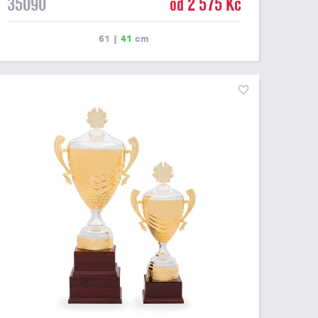
35090
od 2 575 Kč
61
|
41
cm