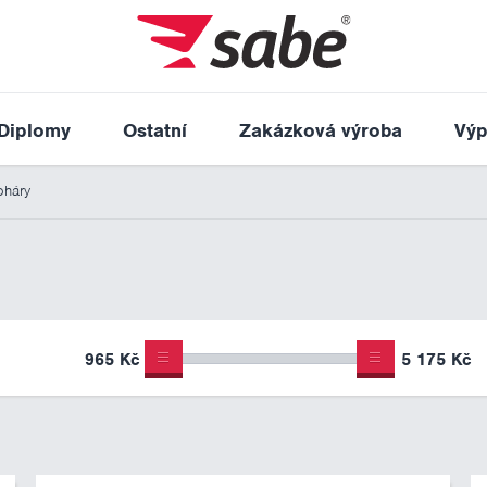
Diplomy
Ostatní
Zakázková výroba
Výp
háry
965 Kč
5 175 Kč