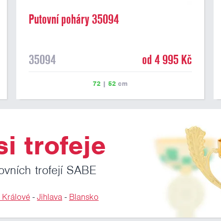
Putovní poháry 35094
35094
od 4 995 Kč
72
|
52
cm
i trofeje
ovních trofejí SABE
 Králové
-
Jihlava
-
Blansko