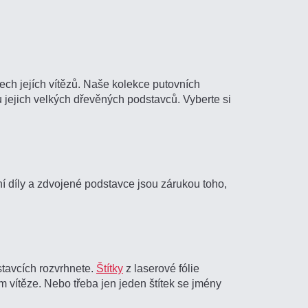
ch jejích vítězů. Naše kolekce putovních
u jejich velkých dřevěných podstavců. Vyberte si
ní díly a zdvojené podstavce jsou zárukou toho,
stavcích rozvrhnete.
Štítky
z laserové fólie
 vítěze. Nebo třeba jen jeden štítek se jmény