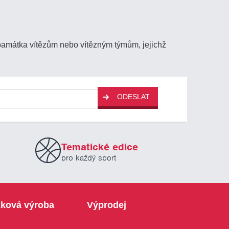
 památka vítězům nebo vítězným týmům, jejichž
ODESLAT
Tematické edice
pro každý sport
ková výroba
Výprodej