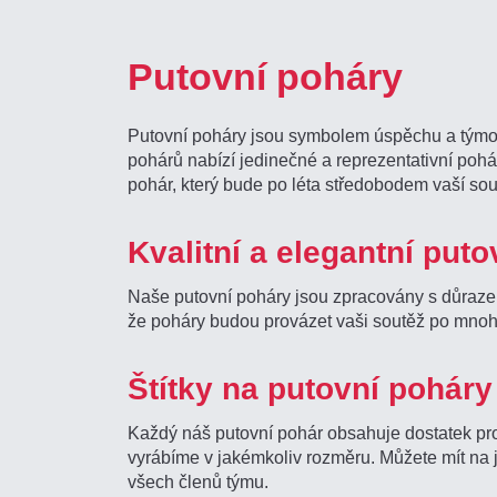
Putovní poháry
Putovní poháry jsou symbolem úspěchu a týmové
pohárů nabízí jedinečné a reprezentativní pohá
pohár, který bude po léta středobodem vaší sou
Kvalitní a elegantní put
Naše putovní poháry jsou zpracovány s důrazem 
že poháry budou provázet vaši soutěž po mnoho
Štítky na putovní poháry
Každý náš putovní pohár obsahuje dostatek prost
vyrábíme v jakémkoliv rozměru. Můžete mít na j
všech členů týmu.