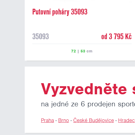
Putovní poháry 35093
35093
od 3 795 Kč
72
|
53
cm
Vyzvedněte s
na jedné ze 6 prodejen sport
Praha
-
Brno
-
České Budějovice
-
Hradec