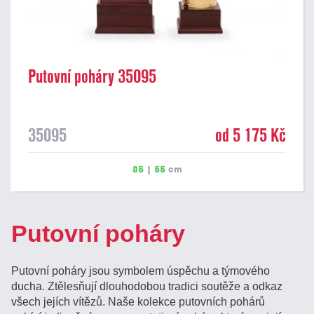
Putovní poháry 35095
35095
od 5 175 Kč
85
|
55
cm
Putovní poháry
Putovní poháry jsou symbolem úspěchu a týmového
ducha. Ztělesňují dlouhodobou tradici soutěže a odkaz
všech jejích vítězů. Naše kolekce putovních pohárů