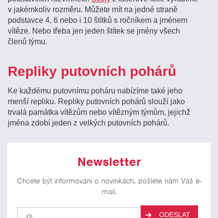
v jakémkoliv rozměru. Můžete mít na jedné straně
podstavce 4, 6 nebo i 10 štítků s ročníkem a jménem
vítěze. Nebo třeba jen jeden štítek se jmény všech
členů týmu.
Repliky putovních pohárů
Ke každému putovnímu poháru nabízíme také jeho
menší repliku. Repliky putovních pohárů slouží jako
trvalá památka vítězům nebo vítězným týmům, jejichž
jména zdobí jeden z velkých putovních pohárů.
Newsletter
Chcete být informováni o novinkách, pošlete nám Váš e-
mail.
Pro
ODESLAT