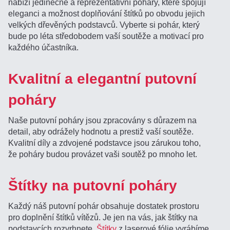
nabízí jedinečné a reprezentativní poháry, které spojují
eleganci a možnost doplňování štítků po obvodu jejich
velkých dřevěných podstavců. Vyberte si pohár, který
bude po léta středobodem vaší soutěže a motivací pro
každého účastníka.
Kvalitní a elegantní putovní
poháry
Naše putovní poháry jsou zpracovány s důrazem na
detail, aby odrážely hodnotu a prestiž vaší soutěže.
Kvalitní díly a zdvojené podstavce jsou zárukou toho,
že poháry budou provázet vaši soutěž po mnoho let.
Štítky na putovní poháry
Každý náš putovní pohár obsahuje dostatek prostoru
pro doplnění štítků vítězů. Je jen na vás, jak štítky na
podstavcích rozvrhnete.
Štítky
z laserové fólie vyrábíme