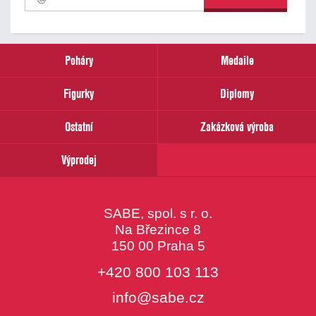
odběr
našich
novinek
zadejte
prosím
Poháry
Medaile
Váš
email
Figurky
Diplomy
Ostatní
Zakázková výroba
Výprodej
SABE, spol. s r. o.
Na Březince 8
150 00 Praha 5
+420 800 103 113
info@sabe.cz