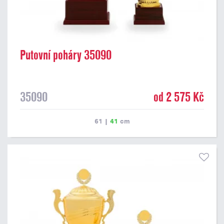
Putovní poháry 35090
35090
od 2 575 Kč
61
|
41
cm