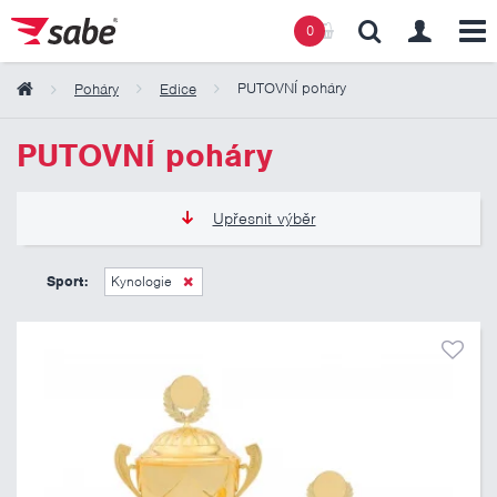
0
PUTOVNÍ poháry
Poháry
Edice
Obsah košíku
PUTOVNÍ poháry
Košík zeje prázdnotou
Upřesnit výběr
965 Kč
5 175 Kč
Sport:
Kynologie
Pouze skladem