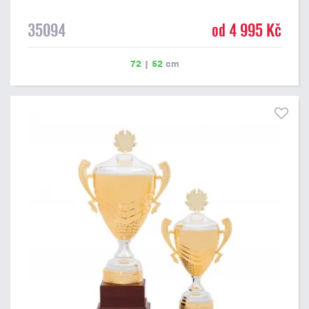
35094
od 4 995 Kč
72
|
52
cm