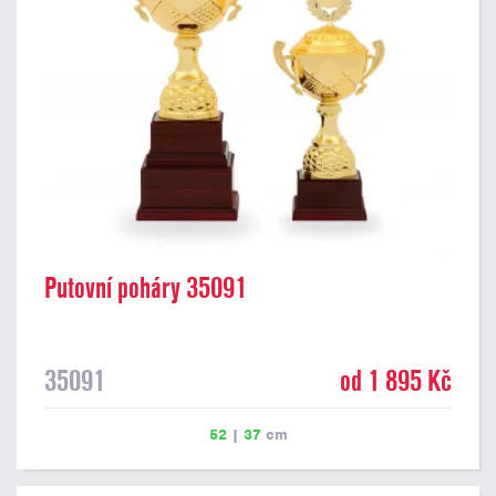
Putovní poháry 35091
35091
od 1 895 Kč
52
|
37
cm