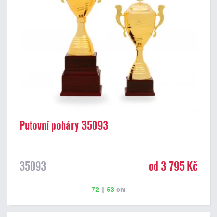
Putovní poháry 35093
35093
od 3 795 Kč
72
|
53
cm