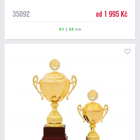
35092
od 1 995 Kč
51
|
33
cm