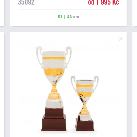
35092
od 1 995 Kč
51
|
33
cm