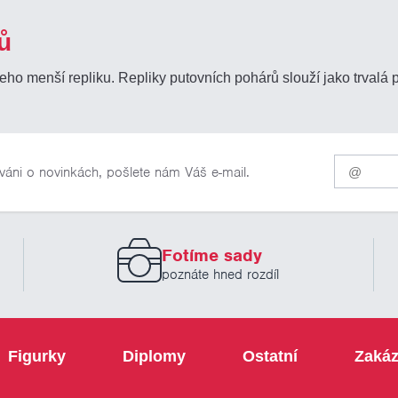
ů
o menší repliku. Repliky putovních pohárů slouží jako trvalá
Pro
váni o novinkách, pošlete nám Váš e-mail.
odběr
našich
novinek
zadejte
prosím
Fotíme sady
Váš
email
poznáte hned rozdíl
Figurky
Diplomy
Ostatní
Zakáz