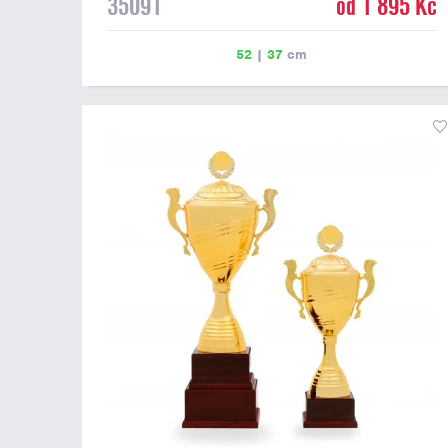
35091
od 1 895 Kč
52
|
37
cm