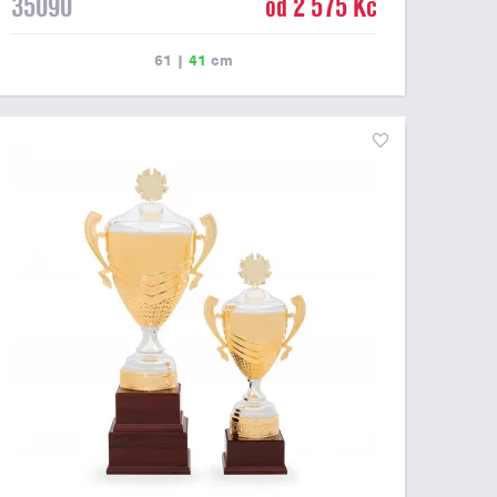
35090
od 2 575 Kč
61
|
41
cm