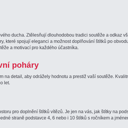
ho ducha. Ztělesňují dlouhodobou tradici soutěže a odkaz vše
ry, které spojují eleganci a možnost doplňování štítků po obvod
těže a motivací pro každého účastníka.
ovní poháry
na detail, aby odrážely hodnotu a prestiž vaší soutěže. Kvalit
 let.
oru pro doplnění štítků vítězů. Je jen na vás, jak štítky na pod
edné straně podstavce 4, 6 nebo i 10 štítků s ročníkem a jménem