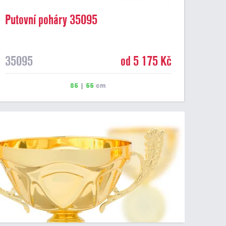
Putovní poháry 35095
35095
od 5 175 Kč
85
|
55
cm