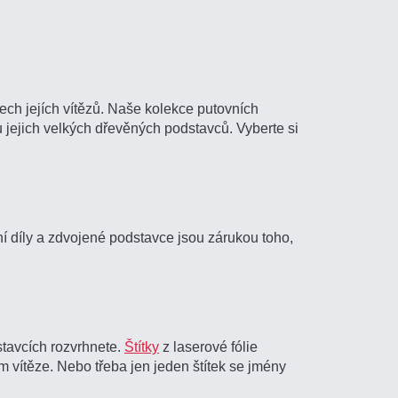
ch jejích vítězů. Naše kolekce putovních
u jejich velkých dřevěných podstavců. Vyberte si
ní díly a zdvojené podstavce jsou zárukou toho,
stavcích rozvrhnete.
Štítky
z laserové fólie
 vítěze. Nebo třeba jen jeden štítek se jmény