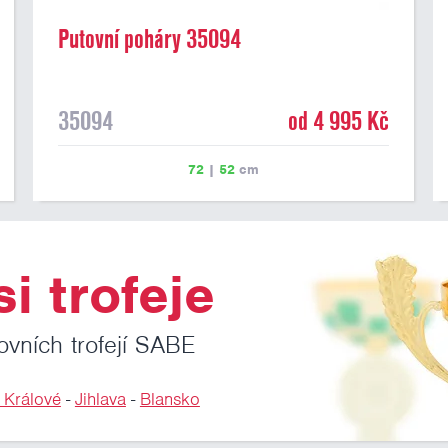
Putovní poháry 35094
35094
od 4 995 Kč
72
|
52
cm
i trofeje
ovních trofejí SABE
 Králové
-
Jihlava
-
Blansko