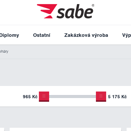
Diplomy
Ostatní
Zakázková výroba
Výp
háry
965 Kč
5 175 Kč