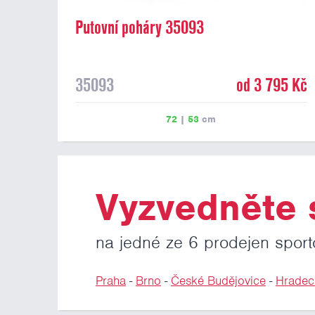
Putovní poháry 35093
35093
od 3 795 Kč
72
|
53
cm
Vyzvedněte s
na jedné ze 6 prodejen sport
Praha
-
Brno
-
České Budějovice
-
Hradec