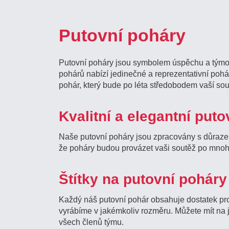
Putovní poháry
Putovní poháry jsou symbolem úspěchu a týmové
pohárů nabízí jedinečné a reprezentativní pohá
pohár, který bude po léta středobodem vaší sou
Kvalitní a elegantní put
Naše putovní poháry jsou zpracovány s důrazem 
že poháry budou provázet vaši soutěž po mnoho
Štítky na putovní poháry
Každý náš putovní pohár obsahuje dostatek prost
vyrábíme v jakémkoliv rozměru. Můžete mít na j
všech členů týmu.