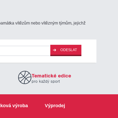
 památka vítězům nebo vítězným týmům, jejichž
ODESLAT
Tematické edice
pro každý sport
ková výroba
Výprodej