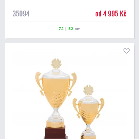
35094
od 4 995 Kč
72
|
52
cm