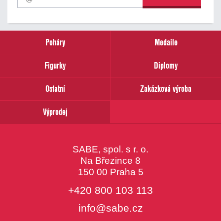
odběr
našich
novinek
zadejte
prosím
Poháry
Medaile
Váš
email
Figurky
Diplomy
Ostatní
Zakázková výroba
Výprodej
SABE, spol. s r. o.
Na Březince 8
150 00 Praha 5
+420 800 103 113
info@sabe.cz