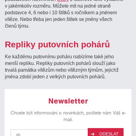
v jakémkoliv rozměru. Můžete mít na jedné straně
podstavce 4, 6 nebo i 10 štítků s ročníkem a jménem
vítěze. Nebo třeba jen jeden štítek se jmény všech
členů týmu.
Repliky putovních pohárů
Ke každému putovnímu poháru nabízíme také jeho
menší repliku. Repliky putovních pohárů slouží jako
trvalá památka vítězům nebo vítězným týmům, jejichž
jména zdobí jeden z velkých putovních pohárů.
Newsletter
Chcete být informováni o novinkách, pošlete nám Váš e-
mail.
Pro
ODESLAT