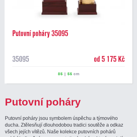
Putovní poháry 35095
35095
od 5 175 Kč
85
|
55
cm
Putovní poháry
Putovní poháry jsou symbolem úspěchu a týmového
ducha. Ztělesňují dlouhodobou tradici soutěže a odkaz
všech jejích vítězů. Naše kolekce putovních pohárů