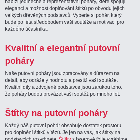
nabízí jedinečné a reprezentativní poháry, které spojují
eleganci a možnost doplňování štítků po obvodu jejich
velkých dřevěných podstavců. Vyberte si pohár, který
bude po léta středobodem vaší soutěže a motivací pro
každého účastníka.
Kvalitní a elegantní putovní
poháry
Naše putovní poháry jsou zpracovány s důrazem na
detail, aby odrážely hodnotu a prestiž vaší soutěže.
Kvalitní díly a zdvojené podstavce jsou zárukou toho,
že poháry budou provázet vaši soutěž po mnoho let.
Štítky na putovní poháry
Každý náš putovní pohár obsahuje dostatek prostoru
pro doplnění štítků vítězů. Je jen na vás, jak štítky na
podstavcích rozvrhnete.
Štítky
z laserové fólie vyrábíme