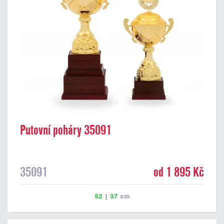
Putovní poháry 35091
35091
od 1 895 Kč
52
|
37
cm