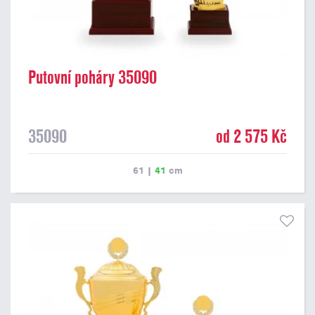
Putovní poháry 35090
35090
od 2 575 Kč
61
|
41
cm