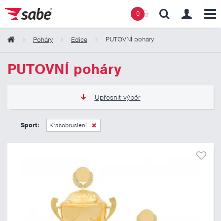
0
PUTOVNÍ poháry
Poháry
Edice
Obsah košíku
PUTOVNÍ poháry
Košík zeje prázdnotou
Upřesnit výběr
965 Kč
5 175 Kč
Sport:
Krasobruslení
Pouze skladem