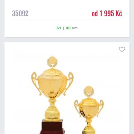
35092
od 1 995 Kč
51
|
33
cm