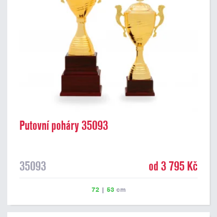
Putovní poháry 35093
35093
od 3 795 Kč
72
|
53
cm