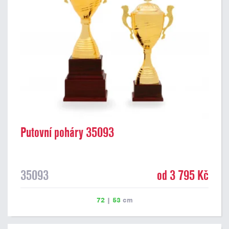
Putovní poháry 35093
35093
od 3 795 Kč
72
|
53
cm