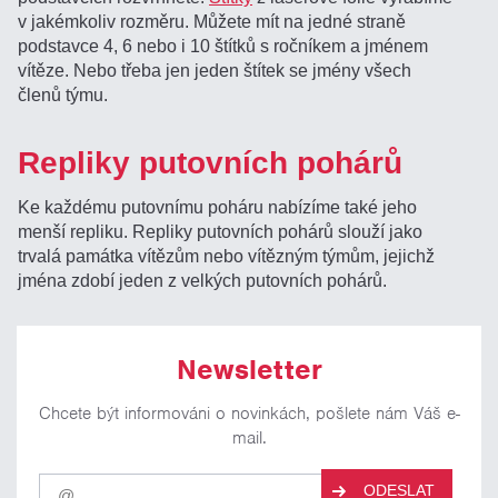
v jakémkoliv rozměru. Můžete mít na jedné straně
podstavce 4, 6 nebo i 10 štítků s ročníkem a jménem
vítěze. Nebo třeba jen jeden štítek se jmény všech
členů týmu.
Repliky putovních pohárů
Ke každému putovnímu poháru nabízíme také jeho
menší repliku. Repliky putovních pohárů slouží jako
trvalá památka vítězům nebo vítězným týmům, jejichž
jména zdobí jeden z velkých putovních pohárů.
Newsletter
Chcete být informováni o novinkách, pošlete nám Váš e-
mail.
Pro
ODESLAT