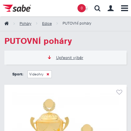
0
PUTOVNÍ poháry
Poháry
Edice
Obsah košíku
PUTOVNÍ poháry
Košík zeje prázdnotou
Upřesnit výběr
965 Kč
5 175 Kč
Sport:
Videohry
Pouze skladem