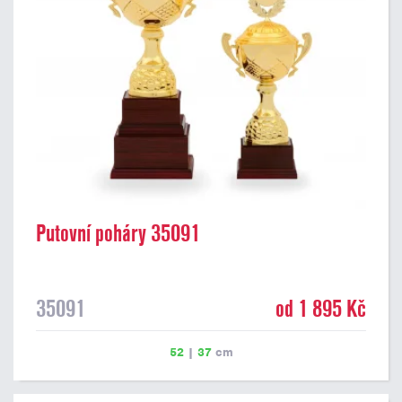
Putovní poháry 35091
35091
od 1 895 Kč
52
|
37
cm