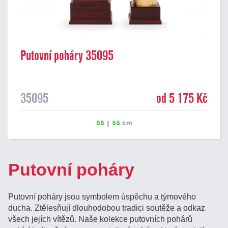
Putovní poháry 35095
35095
od 5 175 Kč
85
|
55
cm
Putovní poháry
Putovní poháry jsou symbolem úspěchu a týmového
ducha. Ztělesňují dlouhodobou tradici soutěže a odkaz
všech jejích vítězů. Naše kolekce putovních pohárů