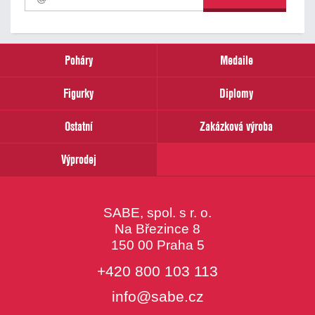
odběr
našich
novinek
zadejte
prosím
Poháry
Medaile
Váš
email
Figurky
Diplomy
Ostatní
Zakázková výroba
Výprodej
SABE, spol. s r. o.
Na Březince 8
150 00 Praha 5
+420 800 103 113
info@sabe.cz