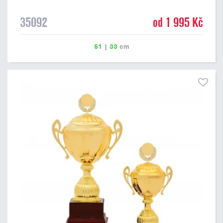
35092
od 1 995 Kč
51
|
33
cm