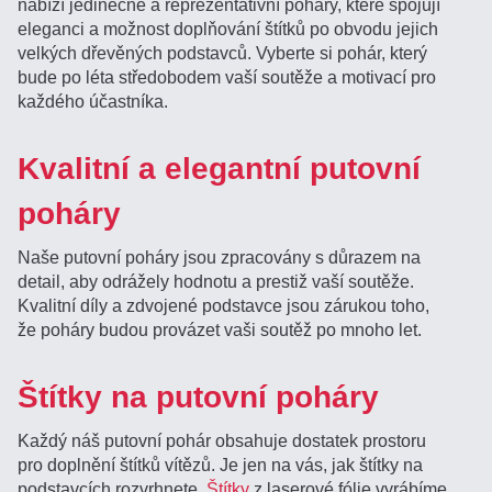
nabízí jedinečné a reprezentativní poháry, které spojují
eleganci a možnost doplňování štítků po obvodu jejich
velkých dřevěných podstavců. Vyberte si pohár, který
bude po léta středobodem vaší soutěže a motivací pro
každého účastníka.
Kvalitní a elegantní putovní
poháry
Naše putovní poháry jsou zpracovány s důrazem na
detail, aby odrážely hodnotu a prestiž vaší soutěže.
Kvalitní díly a zdvojené podstavce jsou zárukou toho,
že poháry budou provázet vaši soutěž po mnoho let.
Štítky na putovní poháry
Každý náš putovní pohár obsahuje dostatek prostoru
pro doplnění štítků vítězů. Je jen na vás, jak štítky na
podstavcích rozvrhnete.
Štítky
z laserové fólie vyrábíme