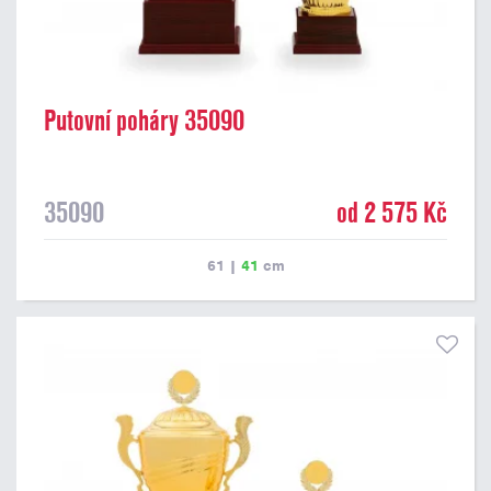
Putovní poháry 35090
35090
od 2 575 Kč
61
|
41
cm