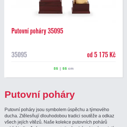
Putovní poháry 35095
35095
od 5 175 Kč
85
|
55
cm
Putovní poháry
Putovní poháry jsou symbolem úspěchu a týmového
ducha. Ztělesňují dlouhodobou tradici soutěže a odkaz
všech jejích vítězů. Naše kolekce putovních pohárů