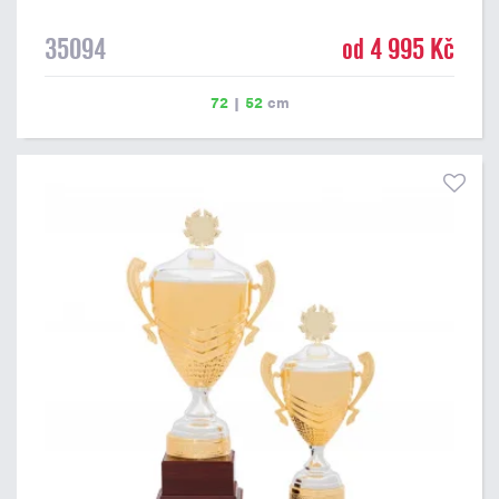
35094
od 4 995 Kč
72
|
52
cm