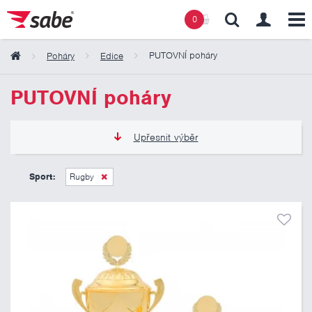
0
PUTOVNÍ poháry
Poháry
Edice
Obsah košíku
PUTOVNÍ poháry
Košík zeje prázdnotou
Upřesnit výběr
965 Kč
5 175 Kč
Sport:
Rugby
Pouze skladem