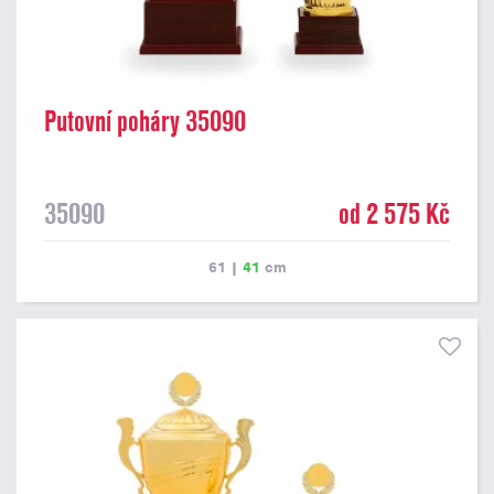
Putovní poháry 35090
35090
od 2 575 Kč
61
|
41
cm