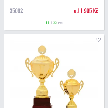
35092
od 1 995 Kč
51
|
33
cm