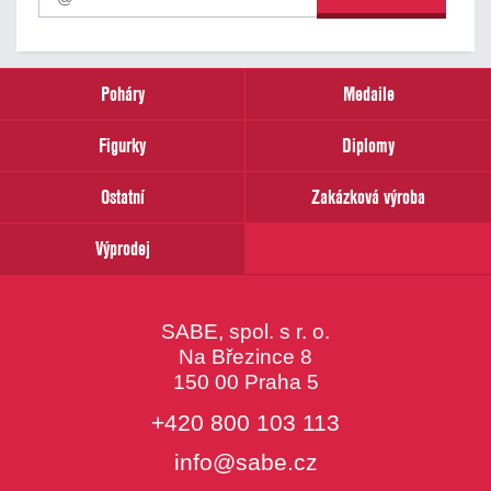
odběr
našich
novinek
zadejte
prosím
Poháry
Medaile
Váš
email
Figurky
Diplomy
Ostatní
Zakázková výroba
Výprodej
SABE, spol. s r. o.
Na Březince 8
150 00 Praha 5
+420 800 103 113
info@sabe.cz