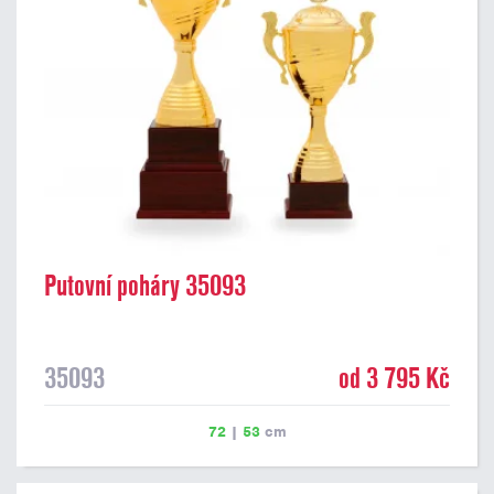
Putovní poháry 35093
35093
od 3 795 Kč
72
|
53
cm