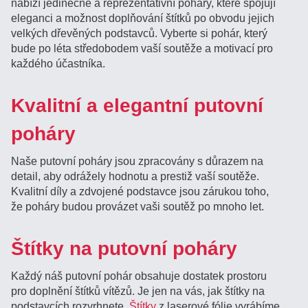
nabízí jedinečné a reprezentativní poháry, které spojují
eleganci a možnost doplňování štítků po obvodu jejich
velkých dřevěných podstavců. Vyberte si pohár, který
bude po léta středobodem vaší soutěže a motivací pro
každého účastníka.
Kvalitní a elegantní putovní
poháry
Naše putovní poháry jsou zpracovány s důrazem na
detail, aby odrážely hodnotu a prestiž vaší soutěže.
Kvalitní díly a zdvojené podstavce jsou zárukou toho,
že poháry budou provázet vaši soutěž po mnoho let.
Štítky na putovní poháry
Každý náš putovní pohár obsahuje dostatek prostoru
pro doplnění štítků vítězů. Je jen na vás, jak štítky na
podstavcích rozvrhnete.
Štítky
z laserové fólie vyrábíme