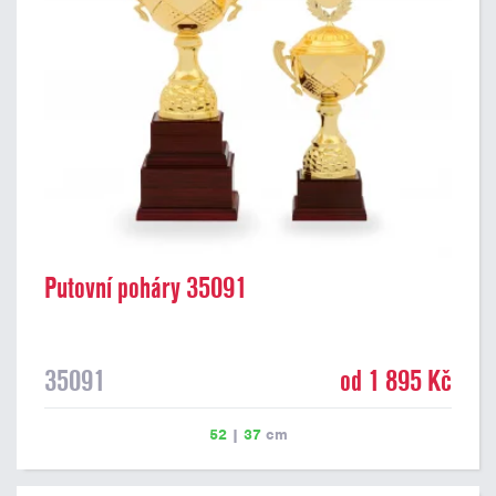
Putovní poháry 35091
35091
od 1 895 Kč
52
|
37
cm