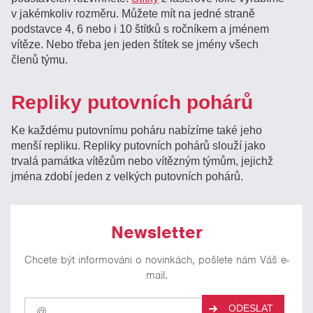
v jakémkoliv rozměru. Můžete mít na jedné straně
podstavce 4, 6 nebo i 10 štítků s ročníkem a jménem
vítěze. Nebo třeba jen jeden štítek se jmény všech
členů týmu.
Repliky putovních pohárů
Ke každému putovnímu poháru nabízíme také jeho
menší repliku. Repliky putovních pohárů slouží jako
trvalá památka vítězům nebo vítězným týmům, jejichž
jména zdobí jeden z velkých putovních pohárů.
Newsletter
Chcete být informováni o novinkách, pošlete nám Váš e-
mail.
Pro
ODESLAT