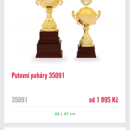
Putovní poháry 35091
35091
od 1 895 Kč
52
|
37
cm