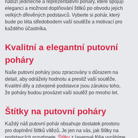
nabízí jedinečné a reprezentativní poháry, které spojují
eleganci a možnost doplňování štítků po obvodu jejich
velkých dřevěných podstavců. Vyberte si pohár, který
bude po léta středobodem vaší soutěže a motivací pro
každého účastníka.
Kvalitní a elegantní putovní
poháry
Naše putovní poháry jsou zpracovány s důrazem na
detail, aby odrážely hodnotu a prestiž vaší soutěže.
Kvalitní díly a zdvojené podstavce jsou zárukou toho,
že poháry budou provázet vaši soutěž po mnoho let.
Štítky na putovní poháry
Každý náš putovní pohár obsahuje dostatek prostoru
pro doplnění štítků vítězů. Je jen na vás, jak štítky na
podstavcích rozvrhnete.
Štítky
z laserové fólie vyrábíme