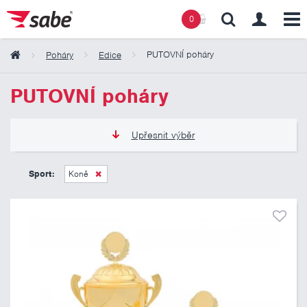
0
PUTOVNÍ poháry
Poháry
Edice
Obsah košíku
PUTOVNÍ poháry
Košík zeje prázdnotou
Upřesnit výběr
965 Kč
5 175 Kč
Sport:
Koně
Pouze skladem