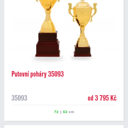
Putovní poháry 35093
35093
od 3 795 Kč
72
|
53
cm