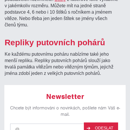
v jakémkoliv rozměru. Můžete mít na jedné straně
podstavce 4, 6 nebo i 10 štítků s ročníkem a jménem
vítěze. Nebo třeba jen jeden štítek se jmény všech
členů týmu.
Repliky putovních pohárů
Ke každému putovnímu poháru nabízíme také jeho
menší repliku. Repliky putovních pohárů slouží jako
trvalá památka vítězům nebo vítězným týmům, jejichž
jména zdobí jeden z velkých putovních pohárů.
Newsletter
Chcete být informováni o novinkách, pošlete nám Váš e-
mail.
Pro
ODESLAT