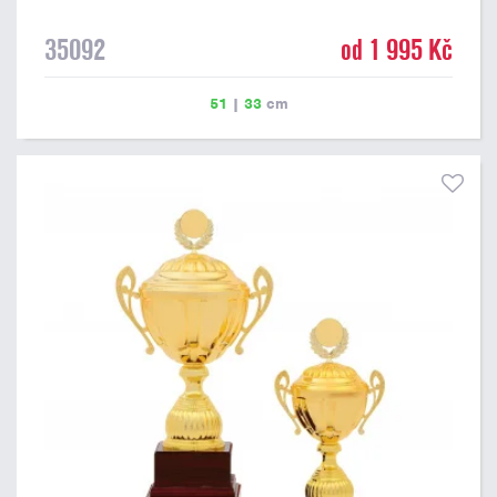
35092
od 1 995 Kč
51
|
33
cm