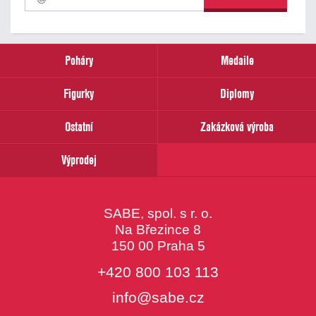
odběr
našich
novinek
zadejte
prosím
Poháry
Medaile
Váš
email
Figurky
Diplomy
Ostatní
Zakázková výroba
Výprodej
SABE, spol. s r. o.
Na Březince 8
150 00 Praha 5
+420 800 103 113
info@sabe.cz