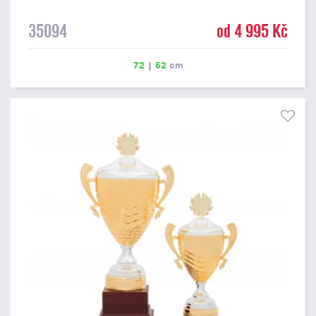
35094
od 4 995 Kč
72
|
52
cm