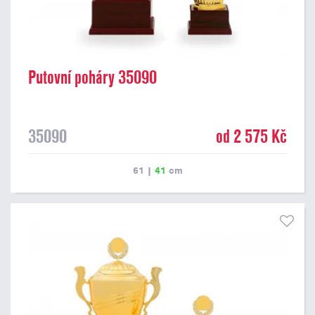
Putovní poháry 35090
35090
od 2 575 Kč
61
|
41
cm