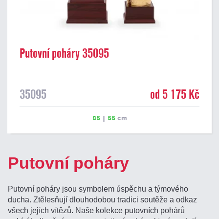
Putovní poháry 35095
35095
od 5 175 Kč
85
|
55
cm
Putovní poháry
Putovní poháry jsou symbolem úspěchu a týmového
ducha. Ztělesňují dlouhodobou tradici soutěže a odkaz
všech jejích vítězů. Naše kolekce putovních pohárů