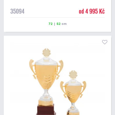
35094
od 4 995 Kč
72
|
52
cm