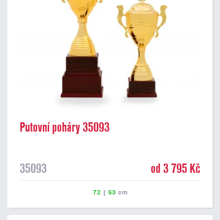
Putovní poháry 35093
35093
od 3 795 Kč
72
|
53
cm