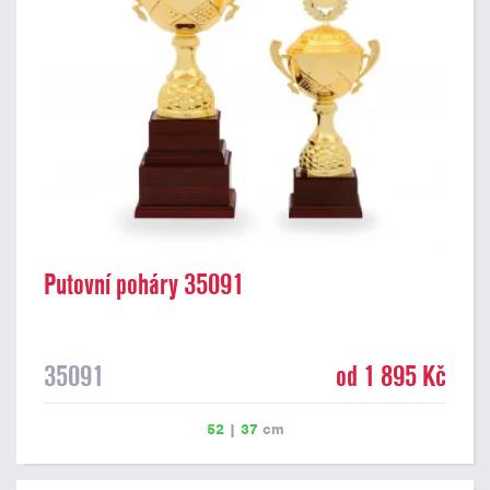
Putovní poháry 35091
35091
od 1 895 Kč
52
|
37
cm