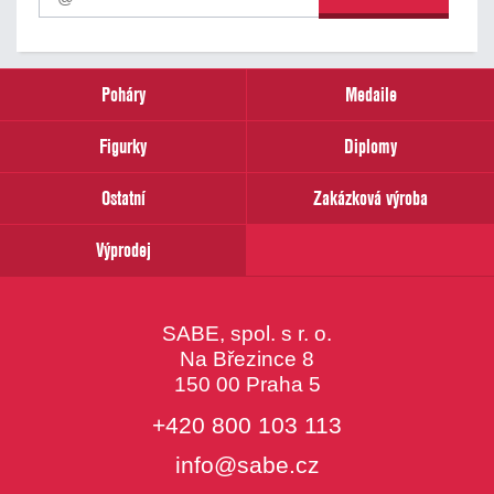
odběr
našich
novinek
zadejte
prosím
Poháry
Medaile
Váš
email
Figurky
Diplomy
Ostatní
Zakázková výroba
Výprodej
SABE, spol. s r. o.
Na Březince 8
150 00 Praha 5
+420 800 103 113
info@sabe.cz