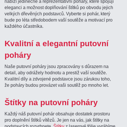
nabízí jedinečné a reprezentativní poháry, které spojují
eleganci a možnost doplňování štítků po obvodu jejich
velkých dřevěných podstavců. Vyberte si pohár, který
bude po léta středobodem vaší soutěže a motivací pro
každého účastníka.
Kvalitní a elegantní putovní
poháry
Naše putovní poháry jsou zpracovány s důrazem na
detail, aby odrážely hodnotu a prestiž vaší soutěže.
Kvalitní díly a zdvojené podstavce jsou zárukou toho,
že poháry budou provázet vaši soutěž po mnoho let.
Štítky na putovní poháry
Každý náš putovní pohár obsahuje dostatek prostoru
pro doplnění štítků vítězů. Je jen na vás, jak štítky na
podstavcích rozvrhnete.
Štítky
z laserové fólie vyrábíme