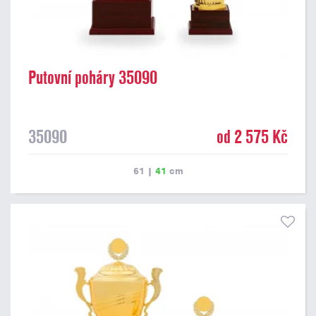
Putovní poháry 35090
35090
od 2 575 Kč
61
|
41
cm