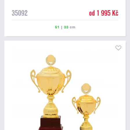
35092
od 1 995 Kč
51
|
33
cm