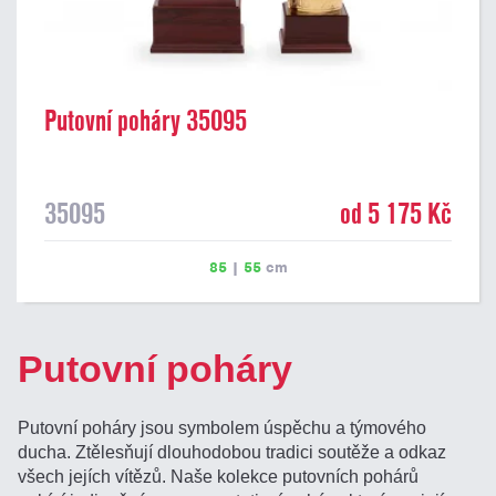
Putovní poháry 35095
35095
od 5 175 Kč
85
|
55
cm
Putovní poháry
Putovní poháry jsou symbolem úspěchu a týmového
ducha. Ztělesňují dlouhodobou tradici soutěže a odkaz
všech jejích vítězů. Naše kolekce putovních pohárů