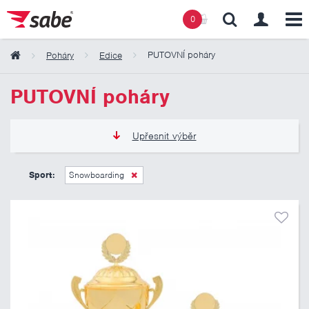
0
PUTOVNÍ poháry
Poháry
Edice
Obsah košíku
PUTOVNÍ poháry
Košík zeje prázdnotou
Upřesnit výběr
965 Kč
5 175 Kč
Sport:
Snowboarding
Pouze skladem