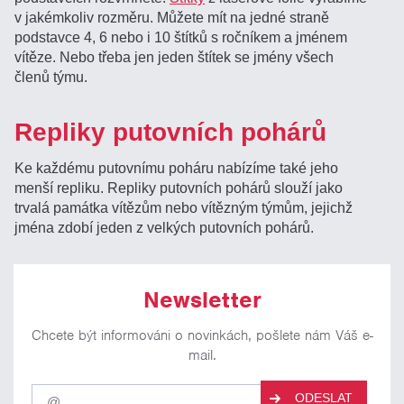
v jakémkoliv rozměru. Můžete mít na jedné straně
podstavce 4, 6 nebo i 10 štítků s ročníkem a jménem
vítěze. Nebo třeba jen jeden štítek se jmény všech
členů týmu.
Repliky putovních pohárů
Ke každému putovnímu poháru nabízíme také jeho
menší repliku. Repliky putovních pohárů slouží jako
trvalá památka vítězům nebo vítězným týmům, jejichž
jména zdobí jeden z velkých putovních pohárů.
Newsletter
Chcete být informováni o novinkách, pošlete nám Váš e-
mail.
Pro
ODESLAT