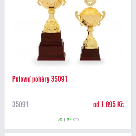
Putovní poháry 35091
35091
od 1 895 Kč
52
|
37
cm