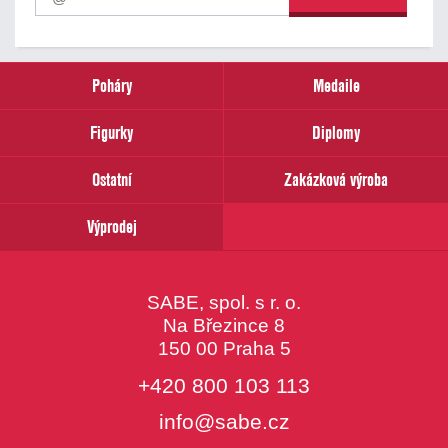
odběr
našich
novinek
zadejte
prosím
Poháry
Medaile
Váš
email
Figurky
Diplomy
Ostatní
Zakázková výroba
Výprodej
SABE, spol. s r. o.
Na Březince 8
150 00 Praha 5
+420 800 103 113
info@sabe.cz