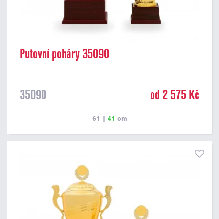
Putovní poháry 35090
35090
od 2 575 Kč
61
|
41
cm