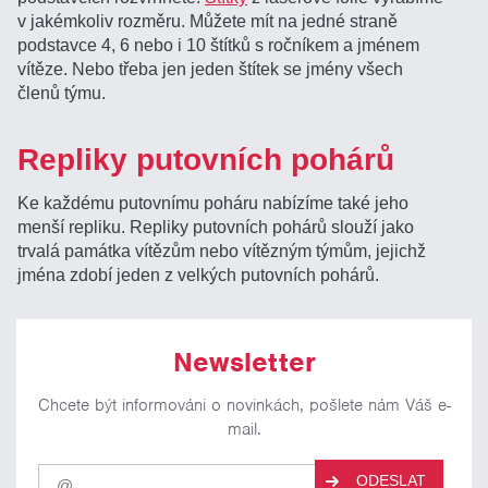
v jakémkoliv rozměru. Můžete mít na jedné straně
podstavce 4, 6 nebo i 10 štítků s ročníkem a jménem
vítěze. Nebo třeba jen jeden štítek se jmény všech
členů týmu.
Repliky putovních pohárů
Ke každému putovnímu poháru nabízíme také jeho
menší repliku. Repliky putovních pohárů slouží jako
trvalá památka vítězům nebo vítězným týmům, jejichž
jména zdobí jeden z velkých putovních pohárů.
Newsletter
Chcete být informováni o novinkách, pošlete nám Váš e-
mail.
Pro
ODESLAT