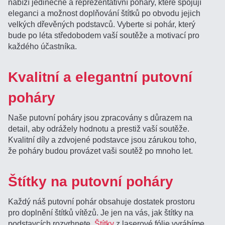
nabízí jedinečné a reprezentativní poháry, které spojují
eleganci a možnost doplňování štítků po obvodu jejich
velkých dřevěných podstavců. Vyberte si pohár, který
bude po léta středobodem vaší soutěže a motivací pro
každého účastníka.
Kvalitní a elegantní putovní
poháry
Naše putovní poháry jsou zpracovány s důrazem na
detail, aby odrážely hodnotu a prestiž vaší soutěže.
Kvalitní díly a zdvojené podstavce jsou zárukou toho,
že poháry budou provázet vaši soutěž po mnoho let.
Štítky na putovní poháry
Každý náš putovní pohár obsahuje dostatek prostoru
pro doplnění štítků vítězů. Je jen na vás, jak štítky na
podstavcích rozvrhnete.
Štítky
z laserové fólie vyrábíme