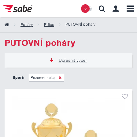
0
PUTOVNÍ poháry
Poháry
Edice
Obsah košíku
PUTOVNÍ poháry
Košík zeje prázdnotou
Upřesnit výběr
965 Kč
5 175 Kč
Sport:
Pozemní hokej
Pouze skladem