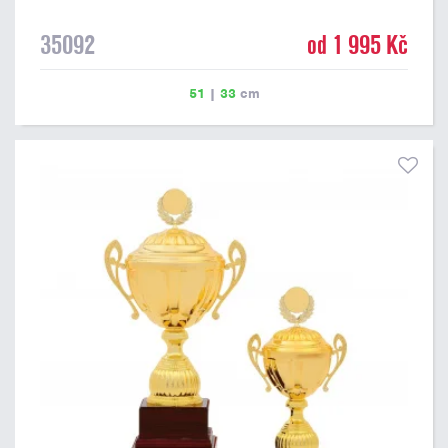
35092
od 1 995 Kč
51
|
33
cm