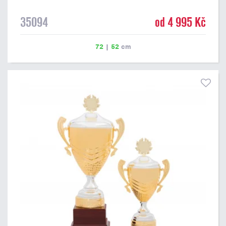
35094
od 4 995 Kč
72
|
52
cm