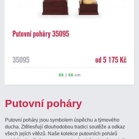
Putovní poháry 35095
35095
od 5 175 Kč
85
|
55
cm
Putovní poháry
Putovní poháry jsou symbolem úspěchu a týmového
ducha. Ztělesňují dlouhodobou tradici soutěže a odkaz
všech jejích vítězů. Naše kolekce putovních pohárů