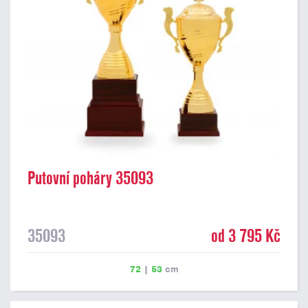
Putovní poháry 35093
35093
od 3 795 Kč
72
|
53
cm