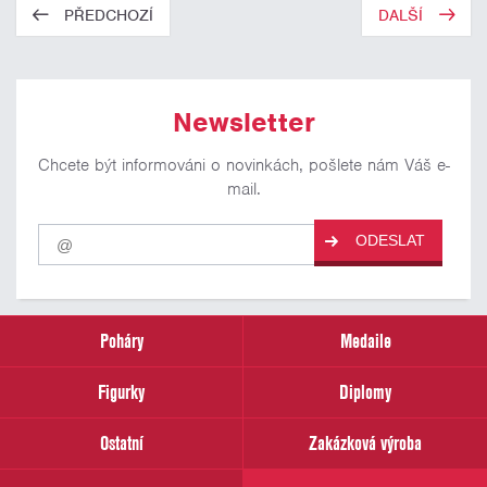
PŘEDCHOZÍ
DALŠÍ
Newsletter
Chcete být informováni o novinkách, pošlete nám Váš e-
mail.
Pro
ODESLAT
odběr
našich
novinek
zadejte
prosím
Poháry
Medaile
Váš
email
Figurky
Diplomy
Ostatní
Zakázková výroba