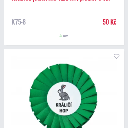
K75-8
50 Kč
8
cm