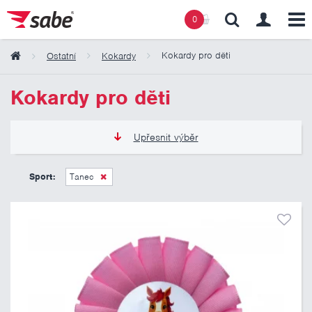
0
Kokardy pro děti
Ostatní
Kokardy
Obsah košíku
Kokardy pro děti
Košík zeje prázdnotou
Upřesnit výběr
50 Kč
125 Kč
Sport:
Tanec
Pouze skladem