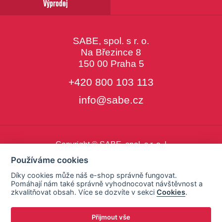
Výprodej
SABE, spol. s r. o.
Na Březince 8
150 00 Praha 5
+420 800 103 113
info@sabe.cz
Copyright © SABE, spol. s r. o. |
o cookies
|
nastavení cookies
Používáme cookies
Díky cookies může náš e-shop správně fungovat.
Pomáhají nám také správně vyhodnocovat návštěvnost a
zkvalitňovat obsah. Více se dozvíte v sekci
Cookies
.
Přijmout vše