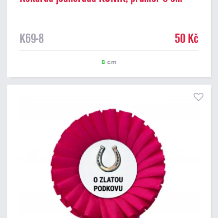
K69-8
50 Kč
8
cm