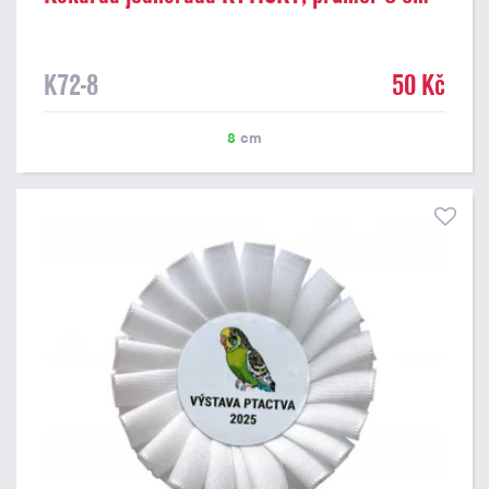
K72-8
50 Kč
8
cm