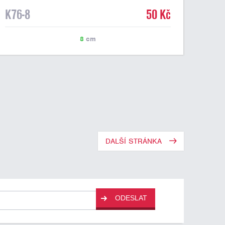
K76-8
50 Kč
8
cm
DALŠÍ STRÁNKA
ODESLAT