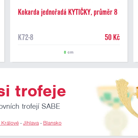
Kokarda jednořadá KYTIČKY, průměr 8
cm
K72-8
50 Kč
8
cm
i trofeje
ovních trofejí SABE
 Králové
-
Jihlava
-
Blansko