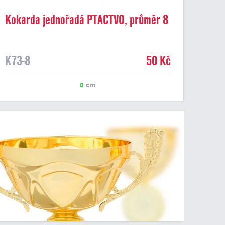
Kokarda jednořadá PTACTVO, průměr 8
cm
K73-8
50 Kč
8
cm