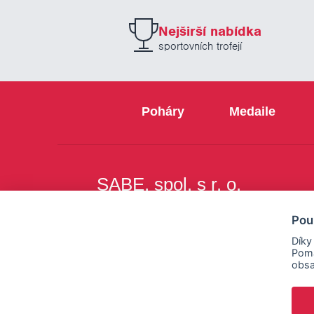
Nejširší nabídka
sportovních trofejí
Poháry
Medaile
SABE, spol. s r. o.
Na Březince 8
Pou
150 00 Praha 5
Díky
Pomá
obsa
Copyright © SABE, spol. s r. o. |
o cookies
|
nastav