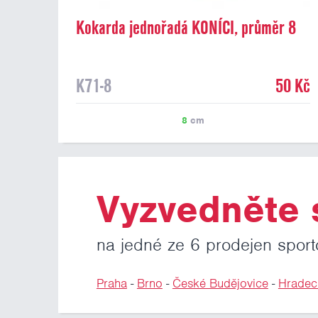
Kokarda jednořadá KONÍCI, průměr 8
cm
K71-8
50 Kč
8
cm
Vyzvedněte s
na jedné ze 6 prodejen sport
Praha
-
Brno
-
České Budějovice
-
Hradec