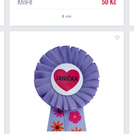
K69-8
50 Kč
8
cm