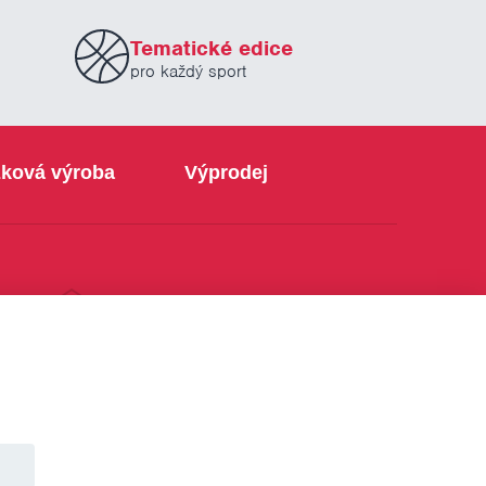
Tematické edice
pro každý sport
ková výroba
Výprodej
info@sabe.cz