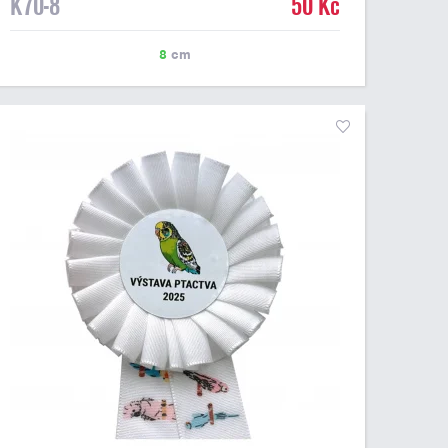
K70-8
50 Kč
8
cm