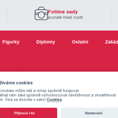
zadejte
prosím
Fotíme sady
Váš
email
poznáte hned rozdíl
Figurky
Diplomy
Ostatní
Zakáz
+420 800 103 113
žíváme cookies
 cookies může náš e-shop správně fungovat.
hají nám také správně vyhodnocovat návštěvnost a zkvalitňovat
h. Více se dozvíte v sekci
Cookies
.
Přijmout vše
Nastavení
ení cookies