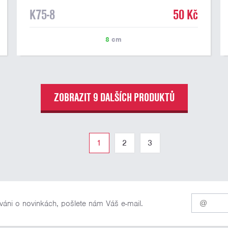
K75-8
50 Kč
8
cm
ZOBRAZIT 9 DALŠÍCH PRODUKTŮ
1
2
3
Pro
váni o novinkách, pošlete nám Váš e-mail.
odběr
našich
novinek