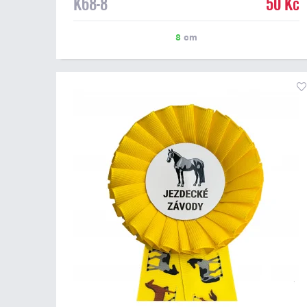
K68-8
50 Kč
8
cm